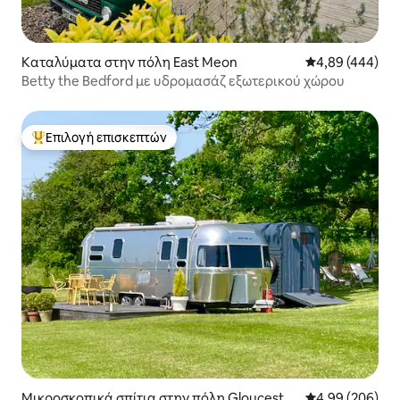
Καταλύματα στην πόλη East Meon
Μέση βαθμολογί
4,89 (444)
Betty the Bedford με υδρομασάζ εξωτερικού χώρου
Επιλογή επισκεπτών
Κορυφαία επιλογή επισκεπτών
Μικροσκοπικά σπίτια στην πόλη Gloucester
Μέση βαθμολογί
4,99 (206)