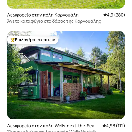
Λεωφορείο στην πόλη Κορνουάλη
Μέση βαθμολογ
4,9 (280)
Άνετο καταφύγιο στο δάσος της Κορνουάλης
Επιλογή επισκεπτών
Κορυφαία επιλογή επισκεπτών
Λεωφορείο στην πόλη Wells-next-the-Sea
Μέση βαθμολογ
4,98 (112)
Όμορφο διώροφο λεωφορείο Wells Norfolk