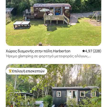
Χώρος διαμονής στην πόλη Harberton
Μέση βαθμολογί
4,97 (228)
Ήρεμο glamping σε φορτηγό μεταφοράς αλόγων,
απομονωμένο, με σάουάνα
Επιλογή επισκεπτών
Κορυφαία επιλογή επισκεπτών