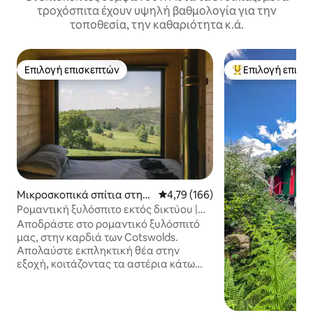
τροχόσπιτα έχουν υψηλή βαθμολογία για την
τοποθεσία, την καθαριότητα κ.ά.
Επιλογή επισκεπτών
Επιλογή επισκ
Επιλογή επισκεπτών
Κορυφαία επιλογ
Μικροσκοπικά σπίτια στην
Μέση βαθμολογία: 4,79 στα 5, 1
4,79 (166)
πόλη Andoversford
Ρομαντική ξυλόσπιτο εκτός δικτύου |
Θέα στην κοιλάδα Cotswolds
Αποδράστε στο ρομαντικό ξυλόσπιτό
μας, στην καρδιά των Cotswolds.
Απολαύστε εκπληκτική θέα στην
εξοχή, κοιτάζοντας τα αστέρια κάτω
από έναν παρθένο ουρανό και
χαλαρώστε δίπλα στο τζάκι που καίει
ξύλα. Οικολογικό καταφύγιο ιδανικό