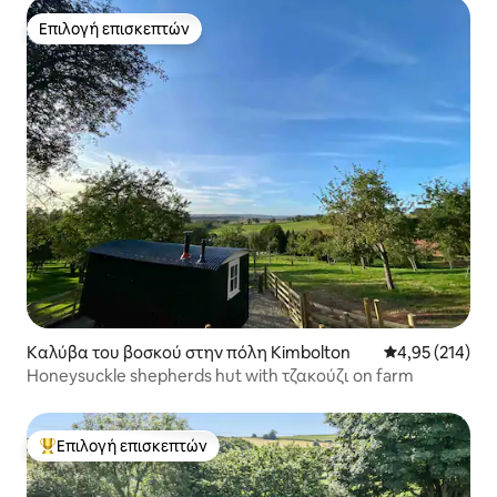
Επιλογή επισκεπτών
Επιλογή επισκεπτών
Καλύβα του βοσκού στην πόλη Kimbolton
Μέση βαθμολογί
4,95 (214)
Honeysuckle shepherds hut with τζακούζι on farm
Επιλογή επισκεπτών
Κορυφαία επιλογή επισκεπτών