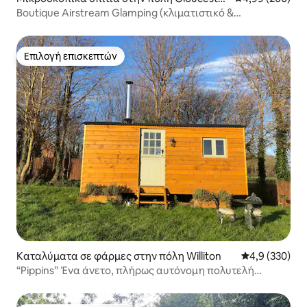
shire
Boutique Airstream Glamping (κλιματιστικό &
θέρμανση!)
Επιλογή επισκεπτών
Επιλογή επισκεπτών
Καταλύματα σε φάρμες στην πόλη Williton
Μέση βαθμολογ
4,9 (330)
“Pippins” Ένα άνετο, πλήρως αυτόνομη πολυτελή
καμπίνα