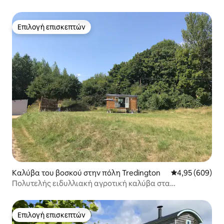
Επιλογή επισκεπτών
Επιλογή επισκεπτών
Καλύβα του βοσκού στην πόλη Tredington
Μέση βαθμολογί
4,95 (609)
Πολυτελής ειδυλλιακή αγροτική καλύβα στα
Κοτσγουόλντς
Επιλογή επισκεπτών
Επιλογή επισκεπτών