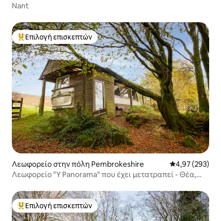
Nant
Επιλογή επισκεπτών
Κορυφαία επιλογή επισκεπτών
Λεωφορείο στην πόλη Pembrokeshire
Μέση βαθμολογί
4,97 (293)
Λεωφορείο "Y Panorama" που έχει μετατραπεί - Θέα,
Βόλτες, Σάουνα!
Επιλογή επισκεπτών
Κορυφαία επιλογή επισκεπτών