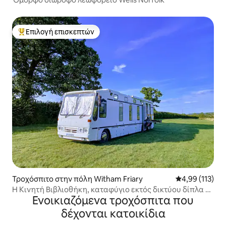
Επιλογή επισκεπτών
Κορυφαία επιλογή επισκεπτών
Τροχόσπιτο στην πόλη Witham Friary
Μέση βαθμολογ
4,99 (113)
Η Κινητή Βιβλιοθήκη, καταφύγιο εκτός δικτύου δίπλα σε
Ενοικιαζόμενα τροχόσπιτα που
μια λίμνη.
δέχονται κατοικίδια