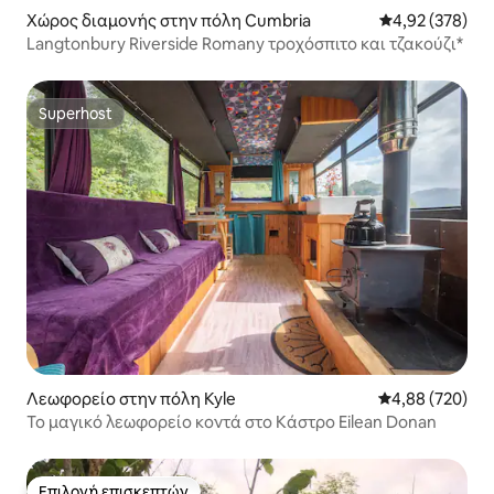
Χώρος διαμονής στην πόλη Cumbria
Μέση βαθμολογί
4,92 (378)
Langtonbury Riverside Romany τροχόσπιτο και τζακούζι*
Superhost
Superhost
Λεωφορείο στην πόλη Kyle
Μέση βαθμολογί
4,88 (720)
Το μαγικό λεωφορείο κοντά στο Κάστρο Eilean Donan
Επιλογή επισκεπτών