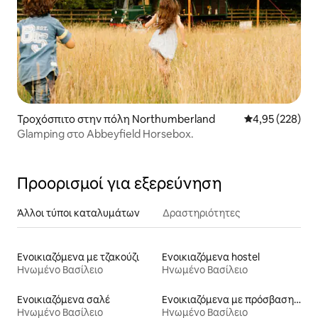
Τροχόσπιτο στην πόλη Northumberland
Μέση βαθμολογί
4,95 (228)
Glamping στο Abbeyfield Horsebox.
Προορισμοί για εξερεύνηση
Άλλοι τύποι καταλυμάτων
Δραστηριότητες
Ενοικιαζόμενα με τζακούζι
Ενοικιαζόμενα hostel
Ηνωμένο Βασίλειο
Ηνωμένο Βασίλειο
Ενοικιαζόμενα σαλέ
Ενοικιαζόμενα με πρόσβαση σε σκι
Ηνωμένο Βασίλειο
Ηνωμένο Βασίλειο