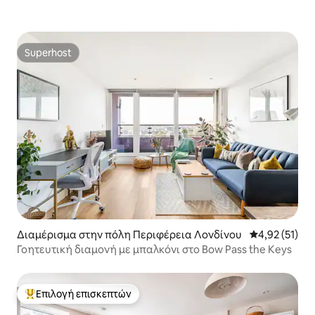
(ιστότοπος κρυμμένος).lwsch7yo.dpuf
Mull προς το Tobe
Εντάξει, μερικά από τα αγαπημένα μου
και στη θάλασσα 
μέρη στο Γκρίνουιτς: Buenos Aires Cafe
Ardnamurchan Poi
- (ιστότοπος κρυμμένος) The North Pole
Superhost
Superhost
- (ιστότοπος κρυμμένος) Zeytin -
Εστιατόριο τουρκικής κουζίνας The
Golden Chippy Εύκολη μετακίνηση στο
κεντρικό Λονδίνο. Η συγκοινωνία είναι
απέναντι από το διαμέρισμα,
διατίθενται τρένα της κεντρικής
γραμμής και DLR. 8 λεπτά από τη
Γέφυρα του Λονδίνου, 13 λεπτά από το
Waterloo και 18 λεπτά από το Charing
Cross. DLR προς Canary Wharf σε 8
λεπτά και Westfield Stratford
(Ολυμπιακό Πάρκο) 20 λεπτά DLR
Υπάρχει μια προβλήτα Thames Clipper
Διαμέρισμα στην πόλη Περιφέρεια Λονδίνου
Μέση βαθμολο
4,92 (51)
που βρίσκεται δίπλα στο Cutty Sark,
Γοητευτική διαμονή με μπαλκόνι στο Bow Pass the Keys
αυτή η υπηρεσία ποταμών στην καρδιά
της πόλης παρέχει μια ενδιαφέρουσα
εναλλακτική λύση στις συμβατικές
σιδηροδρομικές μεταφορές.
Επιλογή επισκεπτών
Κορυφαία επιλογή επισκεπτών
Επικοινωνήστε για άλλες προσφορές