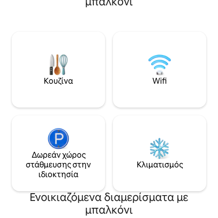
μπαλκόνι
αξιοθέατα του Λονδίνου. Διατίθεται
με θέα στον ήχο τ
WiFi Στάθμευση κατόπιν συνεννόησης
παράθυρα με λιβε
(ιστότοπος κρυμμένος) Αν χρειάζεστε
είναι άνετο, ιδιό
υποστήριξη για να κάνετε κράτηση για
Δεν προσποιείται 
ταξί προς ή από το αεροδρόμιο,
πέντε αστέρων. Ο
ενημερώστε μας. Εάν χρειάζεστε να
την ιστορία. Αν κ
αγοράσετε ή να σας παρασχεθεί κάτι
ημερομηνίες που θ
εκ των προτέρων, ζητήστε το και θα
μας καταχώρηση T
δούμε πώς μπορούμε να σας
Drimnin, η οποία 
Κουζίνα
Wifi
διευκολύνουμε. Απολαύστε τα πολλά
ιστοσελίδα 4 acra. Η κουζίνα διαθέτ
αξιοθέατα του ιστορικού Γκρίνουιτς
τοστιέρα, ηλεκτρι
Σπουδαίες τέχνες και πολιτισμός, από
εστίες αλογόνου,
την εσωτερική αγορά του Γκρίνουιτς, το
φούρνο μικροκυμ
Cutty Sark και ένα από τα αγαπημένα
όλες οι κατσαρόλε
μου μέρη, το Royal Greenwich Park. Το
πιάτα, τα ποτήρια
Πάρκο του Γκρίνουιτς φιλοξενεί τον
μαχαιροπίρουνα. 
Πρωτεύοντα Μεσημβρινό και το
χρειαστεί να φέρε
Δωρεάν χώρος
Βασιλικό Αστεροσκοπείο, καθώς και
σας. Αξίζει να εφ
στάθμευσης στην
Κλιματισμός
μέρος του Ναυτικού Μνημείου
σας, καθώς το Loc
ιδιοκτησία
Παγκόσμιας Κληρονομιάς του
πλησιέστερο μέρο
Γκρίνουιτς, το οποίο φιλοξενεί το
απέχει 8 μίλια. Το AirShip βρίσκεται σε
Ενοικιαζόμενα διαμερίσματα με
Εθνικό Ναυτικό Μουσείο και το Παλιό
μια όμορφη, απο
Βασιλικό Ναυτικό Κολλέγιο. - Δείτε
τοποθεσία τεσσά
μπαλκόνι
περισσότερα στη διεύθυνση:
εκπληκτική θέα φ