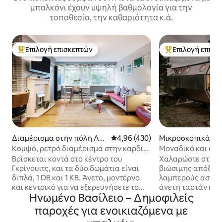
μπαλκόνι έχουν υψηλή βαθμολογία για την
τοποθεσία, την καθαριότητα κ.ά.
Επιλογή επισκεπτών
Επιλογή επισκ
Κορυφαία επιλογή επισκεπτών
Κορυφαία επιλογ
Διαμέρισμα στην πόλη Λο
Μέση βαθμολογία: 4,96 στα 5, 4
4,96 (430)
Μικροσκοπικά σπί
νδίνο
πόλη Drimnin
Κομψό, ρετρό διαμέρισμα στην καρδιά
Μοναδικό και απο
του Γκρίνουιτς
μαγευτική θέα στ
Βρίσκεται κοντά στο κέντρο του
Χαλαρώστε στη β
Γκρίνουιτς, και τα δύο δωμάτια είναι
βιώσιμης απόδρασ
διπλά, 1 DB και 1 KB. Άνετο, μοντέρνο
λαμπερούς αστερ
και κεντρικό για να εξερευνήσετε το
άνετη ταρτάν κουβ
Ηνωμένο Βασίλειο – Δημοφιλείς
ζωνόμενο Γκρίνουιτς και να
είναι μια εμβλημ
απολαύσετε τα μπαρ, τα εστιατόρια και
κάψουλα από αλο
παροχές για ενοικιαζόμενα με
τα καταστήματα ή για να δείτε τα
σχεδιάστηκε από 