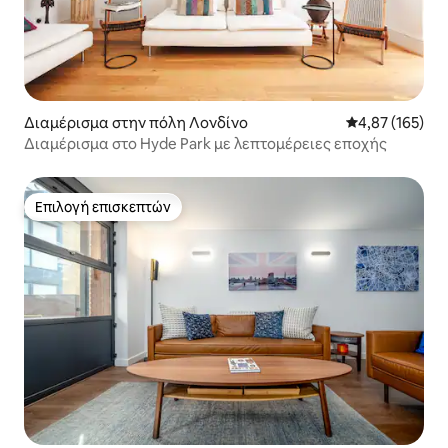
μίλια από το κέντρο του Λονδίνου (σε
μικρή απόσταση με τρένο, πορθμείο ή
DLR). Κύρια γραμμή και DLR του
Γκρίνουιτς (URL ΚΡΥΜΜΈΝΟ) 8 λεπτά
από τη Γέφυρα του Λονδίνου 13-15
λεπτά από το Waterloo East 18-20 λεπτά
Διαμέρισμα στην πόλη Λονδίνο
Μέση βαθμολογί
4,87 (165)
από τον σταθμό Charing Cross (Πλατεία
Διαμέρισμα στο Hyde Park με λεπτομέρειες εποχής
Τραφάλγκαρ) Υπάρχει επίσης ένα
πορθμείο απευθείας από το Γκρίνουιτς
στο O2 ή στο Κέντρο. Επικοινωνήστε
για άλλες προσφορές τιμών και
Επιλογή επισκεπτών
Επιλογή επισκεπτών
εκπτώσεις Θεωρείται φιλικό για
κατοικίδια Λάβετε υπόψη ότι η
καθυστερημένη άφιξη μετά τις 8 μ.μ.
κοστίζει επιπλέον 25 £ και μετά τις 10
μ.μ. μέχρι τα μεσάνυχτα 35 £. Για
μεταγενέστερη άφιξη, επικοινωνήστε
απευθείας.