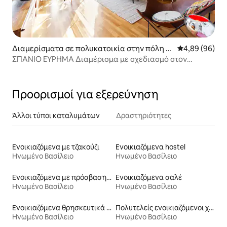
Διαμερίσματα σε πολυκατοικία στην πόλη Π
Μέση βαθμολογ
4,89 (96)
εριφέρεια Λονδίνου
ΣΠΑΝΙΟ ΕΥΡΗΜΑ Διαμέρισμα με σχεδιασμό στον
τελευταίο όροφο στο East Village
Προορισμοί για εξερεύνηση
Άλλοι τύποι καταλυμάτων
Δραστηριότητες
Ενοικιαζόμενα με τζακούζι
Ενοικιαζόμενα hostel
Ηνωμένο Βασίλειο
Ηνωμένο Βασίλειο
Ενοικιαζόμενα με πρόσβαση σε σκι
Ενοικιαζόμενα σαλέ
Ηνωμένο Βασίλειο
Ηνωμένο Βασίλειο
Ενοικιαζόμενα θρησκευτικά κτίρια
Πολυτελείς ενοικιαζόμενοι χώροι
Ηνωμένο Βασίλειο
Ηνωμένο Βασίλειο