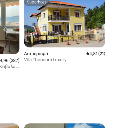
Superhost
Superhost
Διαμέρισμα
Μέση βαθμολογία: 4,8
4,81 (21)
Villa Theodora Luxury
έση βαθμολογία: 4,96 στα 5, 287 κριτικές
4,96 (287)
 Καβάλα
άν