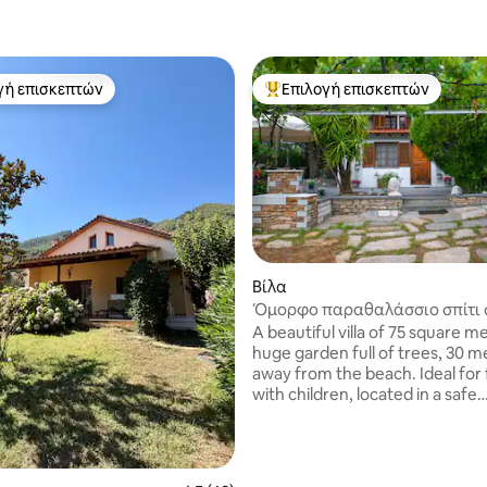
γή επισκεπτών
Επιλογή επισκεπτών
α επιλογή επισκεπτών
Κορυφαία επιλογή επισκεπτών
Βίλα
Όμορφο παραθαλάσσιο σπίτι 
 στα 5, 43 κριτικές
κόλπο του Γλυφονερίου, Θάσο
A beautiful villa of 75 square m
huge garden full of trees, 30 m
away from the beach. Ideal for 
with children, located in a safe
environment with a lot of spac
private parking. There are two
bedrooms, a living room with fireplace,
fully equipped kitchen, outdoo