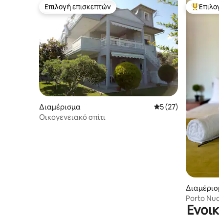
Επιλογή επισκεπτών
Επιλο
Επιλογή επισκεπτών
Κορυφαί
Διαμέρισμα
Μέση βαθμολογία: 5
5 (27)
Οικογενειακό σπίτι
Διαμέρισ
Porto Nuo
Ενοι