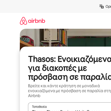
Μετάβαση
Ορι
στο
περιεχόμενο
Thasos: Ενοικιαζόμεν
για διακοπές με
πρόσβαση σε παραλί
Βρείτε και κάντε κράτηση σε μοναδικά
ενοικιαζόμενα με πρόσβαση σε παραλία στ
Airbnb
Τοποθεσία