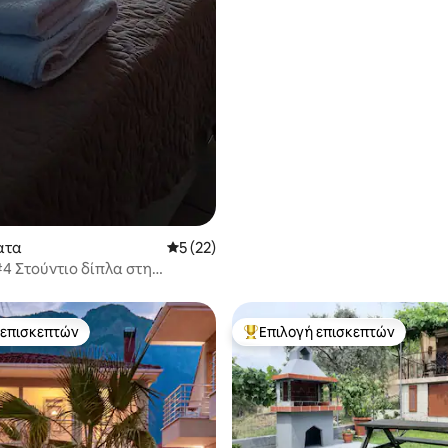
ατα
Μέση βαθμολογία: 5 στα 5, 22 κριτικές
5 (22)
#4 Στούντιο δίπλα στη
 επισκεπτών
Επιλογή επισκεπτών
 επισκεπτών
Κορυφαία επιλογή επισκεπτών