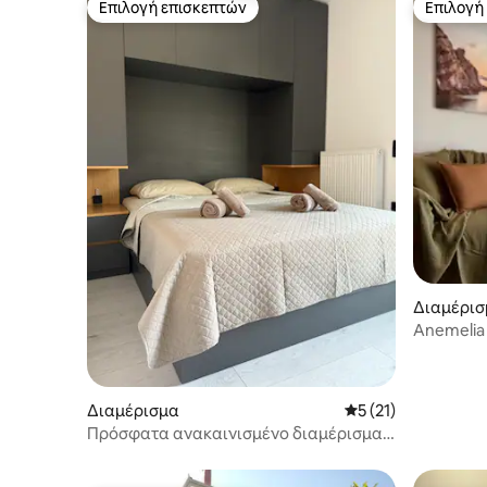
Επιλογή επισκεπτών
Επιλογή
Επιλογή επισκεπτών
Επιλογή
Διαμέρισ
Anemelia
Διαμέρισμα
Μέση βαθμολογία: 5
5 (21)
Πρόσφατα ανακαινισμένο διαμέρισμα
κοντά στην παραλία!