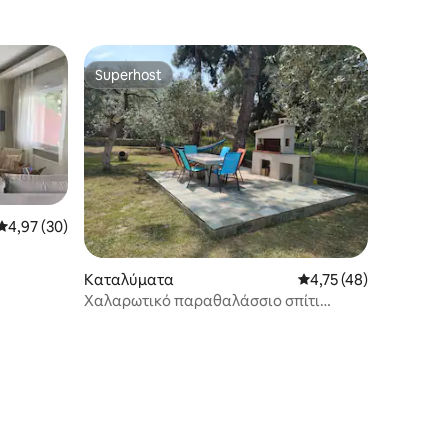
Superhost
Superhost
Μέση βαθμολογία: 4,97 στα 5, 30 κριτικές
4,97 (30)
Καταλύματα
Μέση βαθμολογία: 4,7
4,75 (48)
Χαλαρωτικό παραθαλάσσιο σπίτι
"Rastoni"