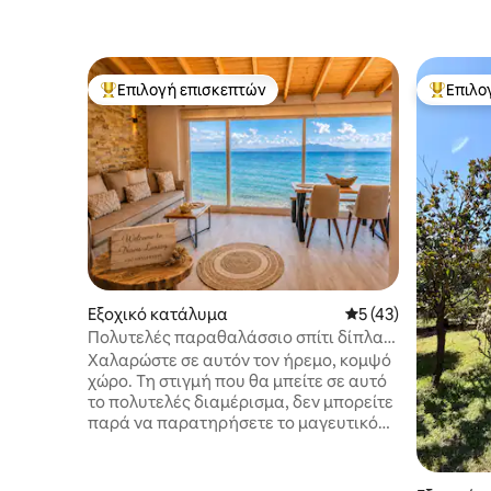
Επιλογή επισκεπτών
Επιλο
Κορυφαία επιλογή επισκεπτών
Κορυφαί
Εξοχικό κατάλυμα
Μέση βαθμολογία: 5
5 (43)
Πολυτελές παραθαλάσσιο σπίτι δίπλα
στο νερό: "Navis Luxury"
Χαλαρώστε σε αυτόν τον ήρεμο, κομψό
χώρο. Τη στιγμή που θα μπείτε σε αυτό
το πολυτελές διαμέρισμα, δεν μπορείτε
παρά να παρατηρήσετε το μαγευτικό
τοπίο γύρω του. Αν αυτό δεν είναι
αρκετό, αυτό το μοντέρνο διαμέρισμα
έχει όλα όσα θέλετε για να κάνετε τη