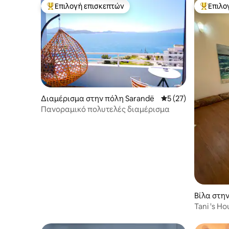
Επιλογή επισκεπτών
Επιλο
Κορυφαία επιλογή επισκεπτών
Κορυφαί
Διαμέρισμα στην πόλη Sarandë
Μέση βαθμολογία: 5
5 (27)
Πανοραμικό πολυτελές διαμέρισμα
Βίλα στην
Tani 's H
βίλα.