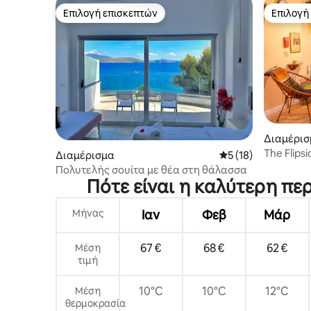
Επιλογή επισκεπτών
Επιλογή
Επιλογή επισκεπτών
Επιλογή
Διαμέρισ
The Flips
Διαμέρισμα
Μέση βαθμολογία: 5
5 (18)
καταφύγι
Πολυτελής σουίτα με θέα στη θάλασσα
Πότε είναι η καλύτερη περ
Μήνας
Ιαν
Φεβ
Μάρ
67 €
68 €
62 €
Μέση
τιμή
10°C
10°C
12°C
Μέση
θερμοκρασία