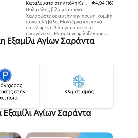
αι 2
Καταλύματα στην πόλη Ksa
Μέση βαθμολογία: 4,9
4,94 (16)
νια με
mil
Πολυτελής βίλα με πισίνα
ο. Το
Χαλαρώστε σε αυτήν την ήρεμη, κομψή
 έναν
πολυτελή βίλα. Μοντέρνα και καλά
αι
επιπλωμένη βίλα για παρέες ή
οικογένειες. Μπορεί να φιλοξενήσει
μάτη στιλ
λη Εξαμίλι Αγίων Σαράντα
έως και 7 άτομα. Δωμάτια με μπαλκόνι
ται
με θέα στη θάλασσα και τέλεια πισίνα
για να χαλαρώσετε με τους φίλους ή
την οικογένειά σας. Αυτή η βίλα τριών
υπνοδωματίων είναι μοναδική στο
Ksamil. Διαθέτει τρία μπάνια, δωρεάν
χώρο στάθμευσης για τους επισκέπτες.
Υψηλής ταχύτητας wifi, μεγάλο
άν χώρος
καθιστικό στο σαλόνι, πολύ καλά
ευσης στην
Κλιματισμός
επιπλωμένη μοντέρνα κουζίνα,
οκτησία
πλυντήριο ρούχων, Smart τηλεόραση
επίπεδης οθόνης, καφετιέρα.
α Εξαμίλι Αγίων Σαράντα