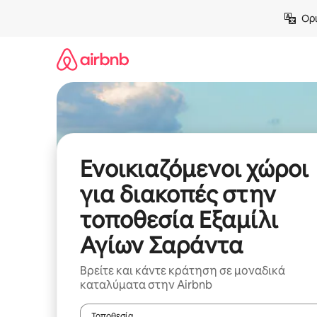
Μετάβαση
Ορι
στο
περιεχόμενο
Ενοικιαζόμενοι χώροι
για διακοπές στην
τοποθεσία Εξαμίλι
Αγίων Σαράντα
Βρείτε και κάντε κράτηση σε μοναδικά
καταλύματα στην Airbnb
Τοποθεσία