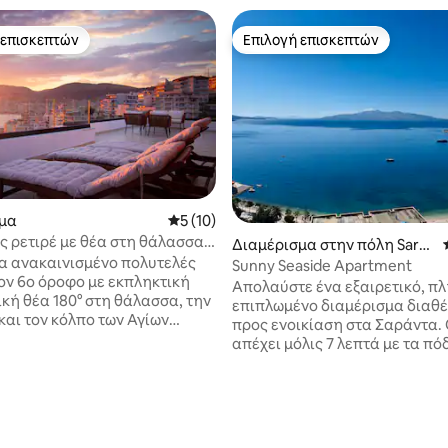
 επισκεπτών
Επιλογή επισκεπτών
 επισκεπτών
Επιλογή επισκεπτών
μα
Μέση βαθμολογία: 5 στα 5, 10 κριτικές
5 (10)
ς ρετιρέ με θέα στη θάλασσα •
Διαμέρισμα στην πόλη Sara
στα 5, 139 κριτικές
 βεράντα • Γκαράζ
 ανακαινισμένο πολυτελές
ndë
Sunny Seaside Apartment
τον 6ο όροφο με εκπληκτική
Απολαύστε ένα εξαιρετικό, π
κή θέα 180° στη θάλασσα, την
επιπλωμένο διαμέρισμα διαθέ
και τον κόλπο των Αγίων
προς ενοικίαση στα Σαράντα.
 Μεγάλη βεράντα με θέα το
απέχει μόλις 7 λεπτά με τα πό
εμα, με υπαίθριο σαλόνι,
την πλησιέστερη παραλία Το
ς, υπαίθριο ντους, αίθριο και
διαμέρισμα αποτελείται από 
 εσωτερικό
τεράστιο ανοιχτό χώρο, με μια
 με 3 υπνοδωμάτια για έως 8
μαγευτική τραπεζαρία και καθ
ς. Γρήγορο WIFI 200 Mbit,
Επιπλέον, το διαμέρισμα διαθ