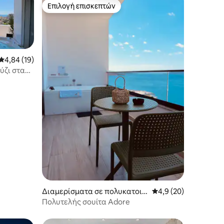
Επιλογή επισκεπτών
Επιλογή επισκεπτών
Μέση βαθμολογία: 4,84 στα 5, 19 κριτικές
4,84 (19)
ύζι στα
Διαμερίσματα σε πολυκατοικ
Μέση βαθμολογία: 4,
4,9 (20)
ία στην πόλη Sarandë
Πολυτελής σουίτα Adore