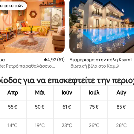
 επισκεπτών
 επισκεπτών
μα
Μέση βαθμολογία: 4,92 στα 5, 61 κριτικές
4,92 (61)
Διαμέρισμα στην πόλη Ksamil
ide: Ρετρό παραθαλάσσιο
Ιδιωτική βίλα στο Καμίλ
 στα 5, 18 κριτικές
ο με θέα στον ωκεανό
ίοδος για να επισκεφτείτε την περι
Απρ
Μάι
Ιούν
Ιούλ
Αύγ
55 €
50 €
61 €
75 €
85 €
14°C
19°C
23°C
26°C
26°C