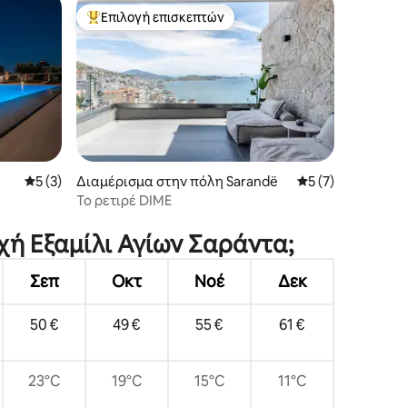
Επιλογή επισκεπτών
Κορυφαία επιλογή επισκεπτών
Μέση βαθμολογία: 5 στα 5, 3 κριτικές
5 (3)
Διαμέρισμα στην πόλη Sarandë
Μέση βαθμολογία:
5 (7)
Το ρετιρέ DIME
οχή Εξαμίλι Αγίων Σαράντα;
Σεπ
Οκτ
Νοέ
Δεκ
50 €
49 €
55 €
61 €
23°C
19°C
15°C
11°C