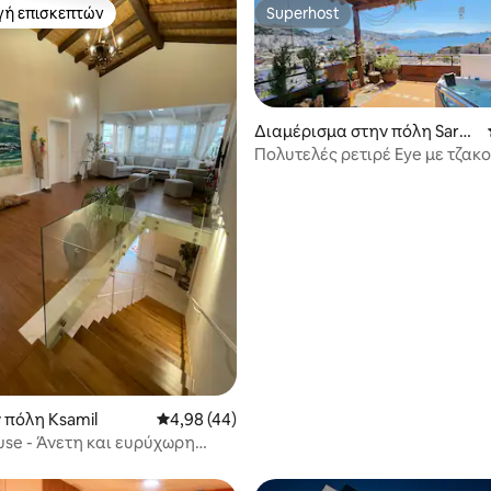
γή επισκεπτών
Superhost
α επιλογή επισκεπτών
Superhost
Διαμέρισμα στην πόλη Saran
dë
Πολυτελές ρετιρέ Eye με τζακο
Σαράντε
 στα 5, 27 κριτικές
 πόλη Ksamil
Μέση βαθμολογία: 4,98 στα 5, 44 κριτικές
4,98 (44)
ouse - Άνετη και ευρύχωρη