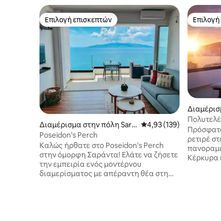
Επιλογή επισκεπτών
Επιλογή
Επιλογή επισκεπτών
Επιλογή
Διαμέρισ
Πολυτελέ
Διαμέρισμα στην πόλη Sara
Μέση βαθμολογία: 4,93 
4,93 (139)
Τεράστια
Πρόσφατα
ndë
Poseidon's Perch
ρετιρέ σ
Καλώς ήρθατε στο Poseidon's Perch
πανοραμι
στην όμορφη Σαράντα! Ελάτε να ζήσετε
Κέρκυρα 
την εμπειρία ενός μοντέρνου
Σαράντα.
διαμερίσματος με απέραντη θέα στη
ηλιοβασίλ
θάλασσα. Αυτό το διαμέρισμα με 1
ξαπλώστρε
υπνοδωμάτιο και 1 μπάνιο ανεβάζει τη
τραπεζαρία. Σύγχρονο, ζεστό
διαβίωση σε εσωτερικούς/εξωτερικούς
σε 140 m²
χώρους σε άλλο επίπεδο με έναν
επισκέπτε
μεγάλο συρόμενο γυάλινο τοίχο.