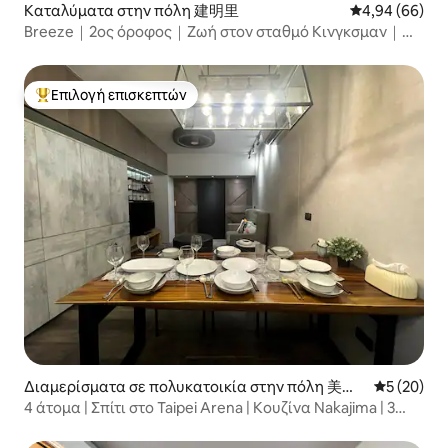
Καταλύματα στην πόλη 建明里
Μέση βαθμολογ
4,94 (66)
Breeze｜2ος όροφος｜Ζωή στον σταθμό Κινγκσμαν｜
Περίπατος στην οδό Τσιφένγκ｜MRT Μπέιμέν｜Κοντά
στον σταθμό Ταϊπέι. Φαγητό και ψώνια｜Μετρό
αεροδρομίου
Επιλογή επισκεπτών
Κορυφαία επιλογή επισκεπτών
Διαμερίσματα σε πολυκατοικία στην πόλη 美仁
Μέση βαθμο
5 (20)
里
4 άτομα | Σπίτι στο Taipei Arena | Κουζίνα Nakajima | 3
λεπτά με τα πόδια από το σταθμό του μετρό Arena