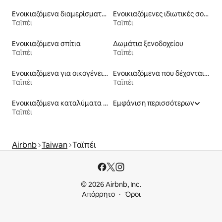
Ενοικιαζόμενα διαμερίσματα με υπηρεσίες εξυπηρέτησης
Ενοικιαζόμενες ιδιωτικές σουίτες
Ταϊπέι
Ταϊπέι
Ενοικιαζόμενα σπίτια
Δωμάτια ξενοδοχείου
Ταϊπέι
Ταϊπέι
Ενοικιαζόμενα για οικογένειες
Ενοικιαζόμενα που δέχονται κατοικίδια
Ταϊπέι
Ταϊπέι
Ενοικιαζόμενα καταλύματα με πισίνα
Εμφάνιση περισσότερων
Ταϊπέι
Airbnb
Taiwan
Ταϊπέι
© 2026 Airbnb, Inc.
Απόρρητο
Όροι