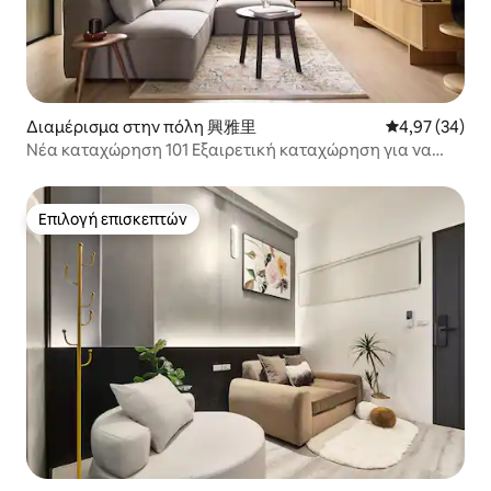
Διαμέρισμα στην πόλη 興雅里
Μέση βαθμολογ
4,97 (34)
Νέα καταχώρηση 101 Εξαιρετική καταχώρηση για να
δείτε τα πυροτεχνήματα! Ο σταθμός του μετρό είναι
στον κάτω όροφο, 5 λεπτά από το Taipei Arena.
Επιλογή επισκεπτών
Επιλογή επισκεπτών