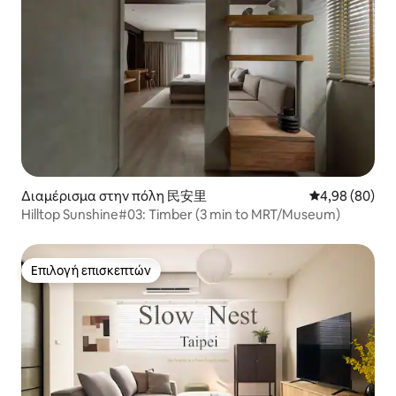
Διαμέρισμα στην πόλη 民安里
Μέση βαθμολογ
4,98 (80)
Hilltop Sunshine#03: Timber (3 min to MRT/Museum)
Επιλογή επισκεπτών
Επιλογή επισκεπτών