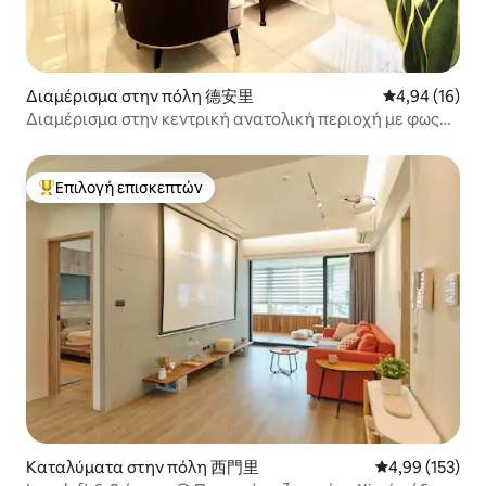
Διαμέρισμα στην πόλη 德安里
Μέση βαθμολογ
4,94 (16)
Διαμέρισμα στην κεντρική ανατολική περιοχή με φως
και ηρεμία
Επιλογή επισκεπτών
Κορυφαία επιλογή επισκεπτών
Καταλύματα στην πόλη 西門里
Μέση βαθμολογί
4,99 (153)