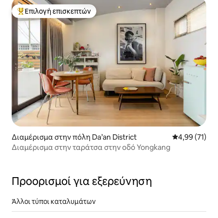
Επιλογή επισκεπτών
Κορυφαία επιλογή επισκεπτών
Διαμέρισμα στην πόλη Da’an District
Μέση βαθμολογ
4,99 (71)
Διαμέρισμα στην ταράτσα στην οδό Yongkang
Προορισμοί για εξερεύνηση
Άλλοι τύποι καταλυμάτων