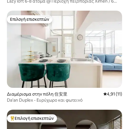
Lazy loft 6-8 άτομα @ Περιοχή πεζοπορίας Ximén / 6
λεπτά με το μετρό / Ασανσέρ με δύο μπάνια / Με
προβολέα και ευρύχωρο μπαλκόνι
Επιλογή επισκεπτών
Επιλογή επισκεπτών
Διαμέρισμα στην πόλη 住安里
Μέση βαθμολο
4,91 (11)
Da'an Duplex - Ευρύχωρο και φωτεινό
Επιλογή επισκεπτών
Κορυφαία επιλογή επισκεπτών