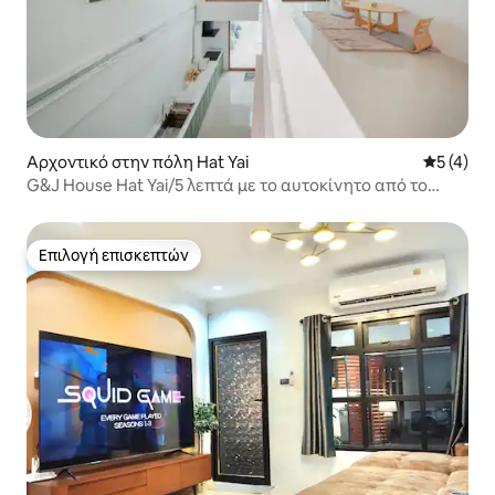
Αρχοντικό στην πόλη Hat Yai
Μέση βαθμ
5 (4)
G&J House Hat Yai/5 λεπτά με το αυτοκίνητο από το
LeeGardens/1 λεπτό από το BigC
Επιλογή επισκεπτών
Επιλογή επισκεπτών