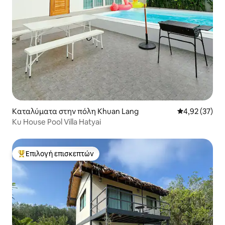
Καταλύματα στην πόλη Khuan Lang
Μέση βαθμολογ
4,92 (37)
Ku House Pool Villa Hatyai
Επιλογή επισκεπτών
Κορυφαία επιλογή επισκεπτών