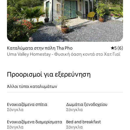
Καταλύματα στην πόλη Tha Pho
Μέση βαθμ
5 (6)
Uma Valley Homestay - Φυσική όαση κοντά στο Χατ Γιαϊ
Προορισμοί για εξερεύνηση
Άλλοι τύποι καταλυμάτων
Ενοικιαζόμενα σπίτια
Δωμάτια ξενοδοχείου
Σόνγκλα
Σόνγκλα
Ενοικιαζόμενα διαμερίσματα
Bed and breakfast
Σόνγκλα
Σόνγκλα