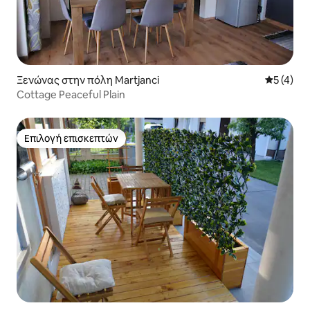
Ξενώνας στην πόλη Martjanci
Μέση βαθμ
5 (4)
Cottage Peaceful Plain
Επιλογή επισκεπτών
Επιλογή επισκεπτών