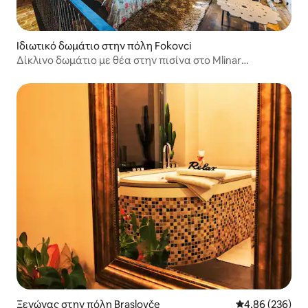
Ιδιωτικό δωμάτιο στην πόλη Fokovci
Δίκλινο δωμάτιο με θέα στην πισίνα στο Mlinar
Gardenguesthouse
Ξενώνας στην πόλη Braslovče
Μέση βαθμολογί
4,86 (236)