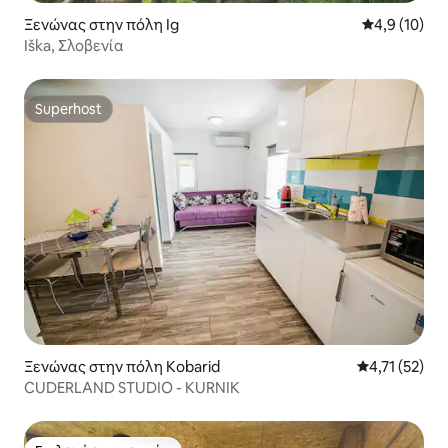
Ξενώνας στην πόλη Ig
Μέση βαθμολ
4,9 (10)
Iška, Σλοβενία
Superhost
Superhost
Ξενώνας στην πόλη Kobarid
Μέση βαθμολο
4,71 (52)
CUDERLAND STUDIO - KURNIK