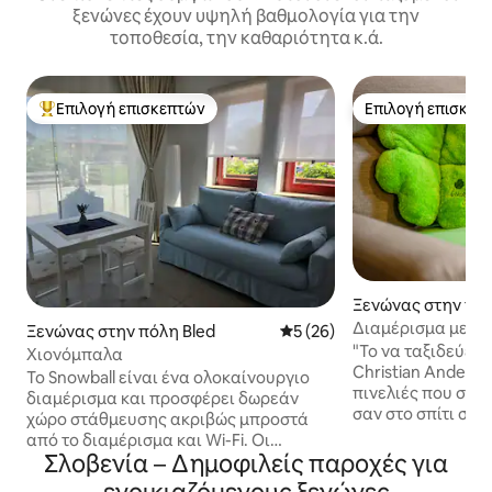
ξενώνες έχουν υψηλή βαθμολογία για την
τοποθεσία, την καθαριότητα κ.ά.
Επιλογή επισκεπτών
Επιλογή επισκεπ
Κορυφαία επιλογή επισκεπτών
Επιλογή επισκεπ
Ξενώνας στην πόλ
ka Češnjica
Διαμέρισμα με μ
Ξενώνας στην πόλη Bled
Μέση βαθμολογία: 5 στα 5, 
5 (26)
ποδήλατα |Κοντά 
"Το να ταξιδεύεις 
Χιονόμπαλα
Christian Andersen) Προσωπ
Το Snowball είναι ένα ολοκαίνουργιο
πινελιές που σας
διαμέρισμα και προσφέρει δωρεάν
σαν στο σπίτι σας
χώρο στάθμευσης ακριβώς μπροστά
τοποθεσία χαρακτ
από το διαμέρισμα και Wi-Fi. Οι
διαμέρισμα. Από το μπαλκόνι,
Σλοβενία – Δημοφιλείς παροχές για
επισκέπτες μπορούν να απολαύσουν
απολαύστε εκπλη
μια πλήρως εξοπλισμένη κουζίνα με