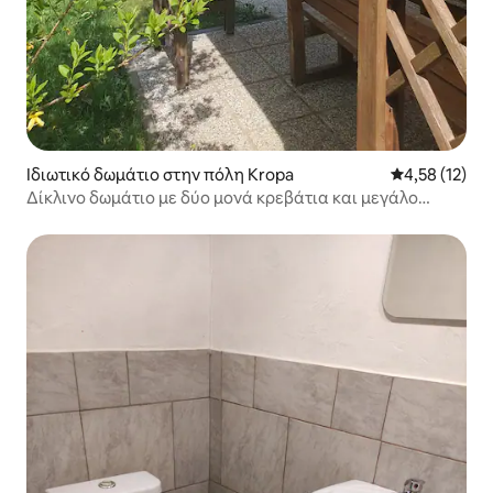
Ιδιωτικό δωμάτιο στην πόλη Kropa
Μέση βαθμολο
4,58 (12)
Δίκλινο δωμάτιο με δύο μονά κρεβάτια και μεγάλο
παράθυρο - σε σπίτι - 15 χλμ. από το BLED