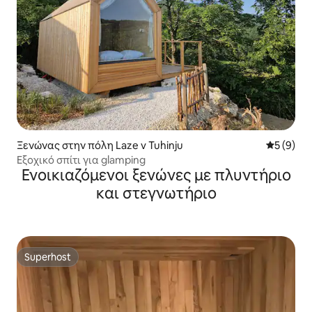
Ξενώνας στην πόλη Laze v Tuhinju
Μέση βαθμ
5 (9)
Εξοχικό σπίτι για glamping
Ενοικιαζόμενοι ξενώνες με πλυντήριο
και στεγνωτήριο
Superhost
Superhost