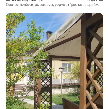
Ωραίος ξενώνας με σάουνα, γυμναστήριο και δωρεάν
πάρκινγκ.