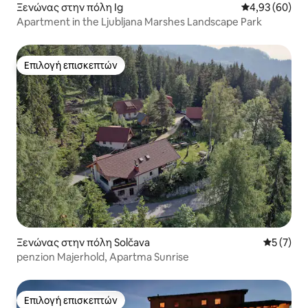
Ξενώνας στην πόλη Ig
Μέση βαθμολογ
4,93 (60)
Apartment in the Ljubljana Marshes Landscape Park
Επιλογή επισκεπτών
Επιλογή επισκεπτών
Ξενώνας στην πόλη Solčava
Μέση βαθμ
5 (7)
penzion Majerhold, Apartma Sunrise
Επιλογή επισκεπτών
Επιλογή επισκεπτών