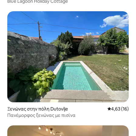
Blue Lagoon Holiday Cottage
Ξενώνας στην πόλη Dutovlje
Μέση βαθμολογ
4,63 (16)
Πανέμορφος ξενώνας με πισίνα