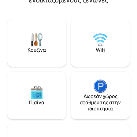
ενοικιαζόμενους ξενώνες
που κάνει κάθε δ
καφετιέρα, πλυντήριο πιάτων και
αξέχαστη. Δημοφιλή γραφικά σημεία,
φούρνο μικροκυμάτων. Στις πρόσθετες
δρομολόγια λεωφ
παροχές περιλαμβάνονται τραπεζαρία,
μονοπάτια πεζοπο
καναπές-κρεβάτι και μπάνιο με
κοντινή απόσταση
προϊόντα περιποίησης. Εξαιρετική
και σε ορισμένα 
τοποθεσία: Βρίσκεται λιγότερο από 1
ακόμη και με τα πόδια. Μια
χιλιόμετρο από την παραλία Grajska
βάση για να εξερ
και 1,5 χιλιόμετρα από το κάστρο Bled,
παρθένα φύση και
34 χιλιόμετρα από το αεροδρόμιο
Κουζίνα
Wifi
επιστρέφετε στην
Ljubljana Jože Pučnik. Στα κοντινά
ηρεμία στο τέλος
αξιοθέατα περιλαμβάνονται το Sports
Hall Bled και το Adventure Mini Golf
Panorama.
Δωρεάν χώρος
Πισίνα
στάθμευσης στην
ιδιοκτησία