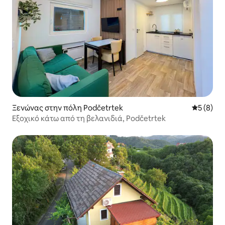
Ξενώνας στην πόλη Podčetrtek
Μέση βαθμ
5 (8)
Εξοχικό κάτω από τη βελανιδιά, Podčetrtek