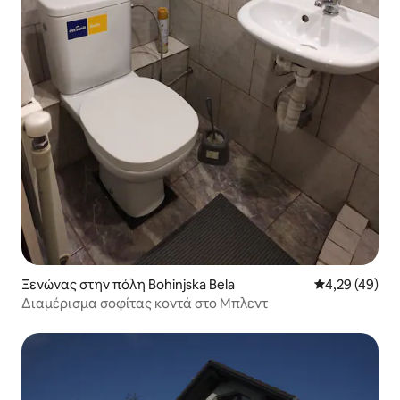
Ξενώνας στην πόλη Bohinjska Bela
Μέση βαθμολογ
4,29 (49)
Διαμέρισμα σοφίτας κοντά στο Μπλεντ