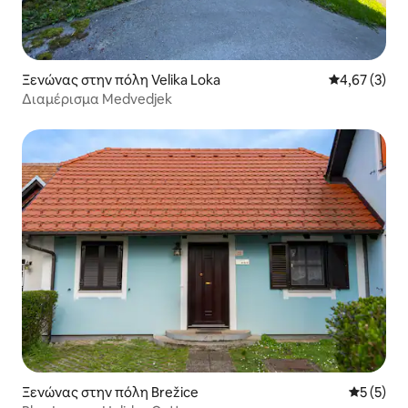
Ξενώνας στην πόλη Velika Loka
Μέση βαθμολο
4,67 (3)
Διαμέρισμα Medvedjek
Ξενώνας στην πόλη Brežice
Μέση βαθμ
5 (5)