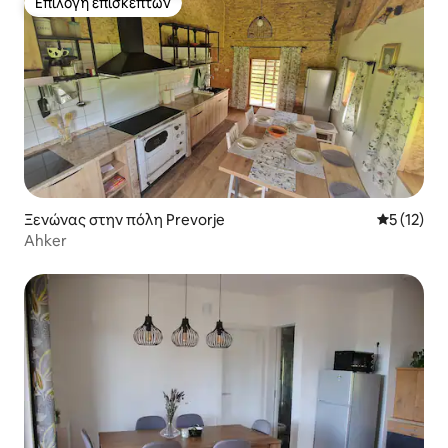
Επιλογή επισκεπτών
Επιλογή επισκεπτών
Ξενώνας στην πόλη Prevorje
Μέση βαθμ
5 (12)
Ahker