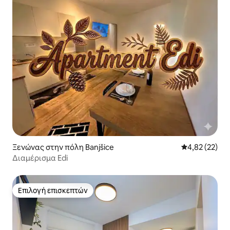
Ξενώνας στην πόλη Banjšice
Μέση βαθμολογ
4,82 (22)
Διαμέρισμα Edi
Επιλογή επισκεπτών
Επιλογή επισκεπτών