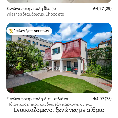
Ξενώνας στην πόλη Škofije
Μέση βαθμολογ
4,97 (29)
Villa Ines διαμέρισμα Chocolate
Επιλογή επισκεπτών
Κορυφαία επιλογή επισκεπτών
Ξενώνας στην πόλη Λιουμπλιάνα
Μέση βαθμολογ
4,97 (75)
#Ιδιωτικός κήπος και δωρεάν πάρκινγκ στην
Ενοικιαζόμενοι ξενώνες με αίθριο
ιδιοκτησία#