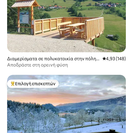
Διαμερίσματα σε πολυκατοικία στην πόλη
Μέση βαθμολογί
4,93 (148)
Grahovo ob Bači
Αποδράστε στη ορεινή φύση
Επιλογή επισκεπτών
Κορυφαία επιλογή επισκεπτών