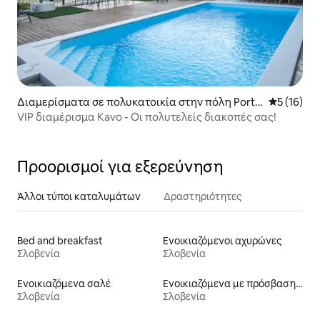
Διαμερίσματα σε πολυκατοικία στην πόλη Porto
Μέση βαθμο
5 (16)
rož
VIP διαμέρισμα Kavo - Οι πολυτελείς διακοπές σας!
Προορισμοί για εξερεύνηση
Άλλοι τύποι καταλυμάτων
Δραστηριότητες
Bed and breakfast
Ενοικιαζόμενοι αχυρώνες
Σλοβενία
Σλοβενία
Ενοικιαζόμενα σαλέ
Ενοικιαζόμενα με πρόσβαση σε σκι
Σλοβενία
Σλοβενία