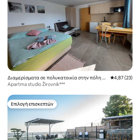
Διαμερίσματα σε πολυκατοικία στην πόλη C
Μέση βαθμολογ
4,87 (23)
erklje na Gorenjskem
Apartma studio Žirovnik***
Επιλογή επισκεπτών
Επιλογή επισκεπτών