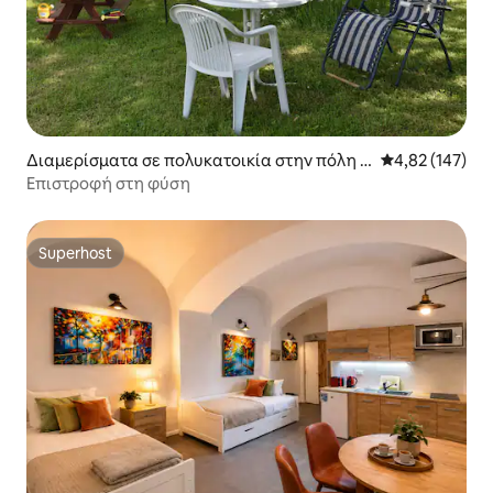
Διαμερίσματα σε πολυκατοικία στην πόλη Lj
Μέση βαθμολογί
4,82 (147)
ubljana - Dobrunje
Επιστροφή στη φύση
Superhost
Superhost