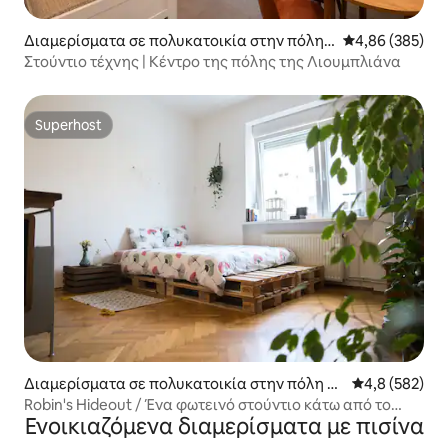
Διαμερίσματα σε πολυκατοικία στην πόλη
Μέση βαθμολογί
4,86 (385)
Λιουμπλιάνα
Στούντιο τέχνης | Κέντρο της πόλης της Λιουμπλιάνα
Superhost
Superhost
Διαμερίσματα σε πολυκατοικία στην πόλη Λι
Μέση βαθμολογ
4,8 (582)
ουμπλιάνα
Robin's Hideout / Ένα φωτεινό στούντιο κάτω από το
Ενοικιαζόμενα διαμερίσματα με πισίνα
κάστρο