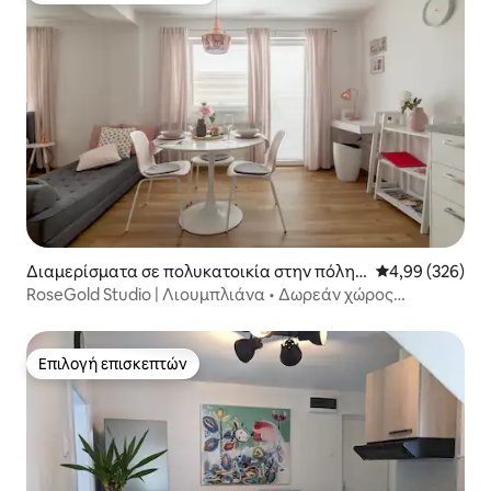
Διαμερίσματα σε πολυκατοικία στην πόλη
Μέση βαθμολογί
4,99 (326)
Λιουμπλιάνα
RoseGold Studio | Λιουμπλιάνα • Δωρεάν χώρος
στάθμευσης • Ποδήλατα
Επιλογή επισκεπτών
Επιλογή επισκεπτών