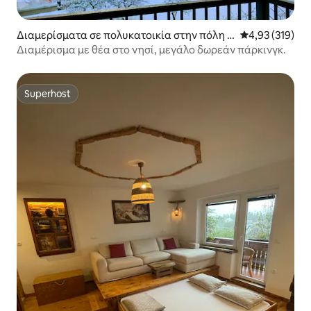
Διαμερίσματα σε πολυκατοικία στην πόλη B
Μέση βαθμολογί
4,93 (319)
led
Διαμέρισμα με θέα στο νησί, μεγάλο δωρεάν πάρκινγκ.
Superhost
Superhost