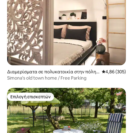
Διαμερίσματα σε πολυκατοικία στην πόλη
Μέση βαθμολογί
4,86 (305)
Λιουμπλιάνα
Simona's old town home / Free Parking
Επιλογή επισκεπτών
Επιλογή επισκεπτών