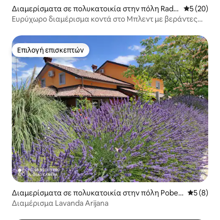
Διαμερίσματα σε πολυκατοικία στην πόλη Rado
Μέση βαθμο
5 (20)
vljica
Ευρύχωρο διαμέρισμα κοντά στο Μπλεντ με βεράντες
και θέα
Επιλογή επισκεπτών
Επιλογή επισκεπτών
Διαμερίσματα σε πολυκατοικία στην πόλη Pobeg
Μέση βαθμ
5 (8)
i
Διαμέρισμα Lavanda Arijana