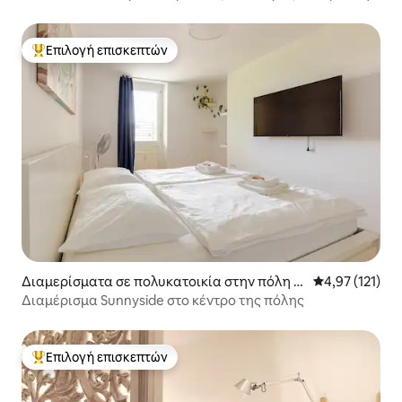
| Κατάλληλο για κατοικίδια
Επιλογή επισκεπτών
Κορυφαία επιλογή επισκεπτών
Διαμερίσματα σε πολυκατοικία στην πόλη Λ
Μέση βαθμολογ
4,97 (121)
ιουμπλιάνα
Διαμέρισμα Sunnyside στο κέντρο της πόλης
Επιλογή επισκεπτών
Κορυφαία επιλογή επισκεπτών