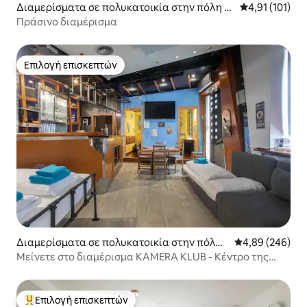
Διαμερίσματα σε πολυκατοικία στην πόλη H
Μέση βαθμολογ
4,91 (101)
orjul
Πράσινο διαμέρισμα
Επιλογή επισκεπτών
Επιλογή επισκεπτών
Διαμερίσματα σε πολυκατοικία στην πόλη
Μέση βαθμολογί
4,89 (246)
Λιουμπλιάνα
Μείνετε στο διαμέρισμα KAMERA KLUB - Κέντρο της
πόλης
Επιλογή επισκεπτών
Κορυφαία επιλογή επισκεπτών