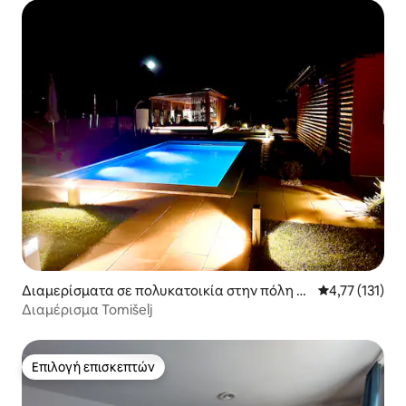
Διαμερίσματα σε πολυκατοικία στην πόλη Λι
Μέση βαθμολογ
4,77 (131)
ουμπλιάνα
Διαμέρισμα Tomišelj
Επιλογή επισκεπτών
Επιλογή επισκεπτών