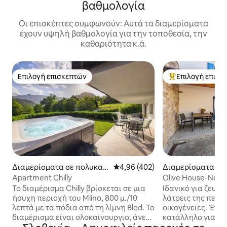
βαθμολογία
Οι επισκέπτες συμφωνούν: Αυτά τα διαμερίσματα
έχουν υψηλή βαθμολογία για την τοποθεσία, την
καθαριότητα κ.ά.
Επιλογή επισκεπτών
Επιλογή επισκ
Επιλογή επισκεπτών
Κορυφαία επιλογ
Διαμερίσματα σε πολυκατ
Μέση βαθμολογία: 4,96 στα 5, 4
4,96 (402)
Διαμερίσματα σε
οικία στην πόλη Bled
ικία στην πόλη K
Apartment Chilly
Olive House-Nest 
Το διαμέρισμα Chilly βρίσκεται σε μια
Ιδανικό για ζευγά
ήσυχη περιοχή του Mlino, 800 μ./10
λάτρεις της περιπ
λεπτά με τα πόδια από τη λίμνη Bled. Το
οικογένειες. Ένα
διαμέρισμα είναι ολοκαίνουργιο, άνετο
κατάλληλο για ε
και ζεστό. Θα έχετε μοναδική θέα στα
- γρήγορο intern