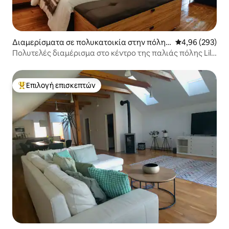
Διαμερίσματα σε πολυκατοικία στην πόλη
Μέση βαθμολογί
4,96 (293)
Λιουμπλιάνα
Πολυτελές διαμέρισμα στο κέντρο της παλιάς πόλης Lili
Novy
Επιλογή επισκεπτών
Κορυφαία επιλογή επισκεπτών