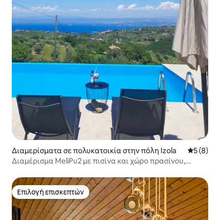
Διαμερίσματα σε πολυκατοικία στην πόλη Izola
Μέση βαθμ
5 (8)
Διαμέρισμα MeliPu2 με πισίνα και χώρο πρασίνου,
ηλικία 15+
Επιλογή επισκεπτών
Επιλογή επισκεπτών