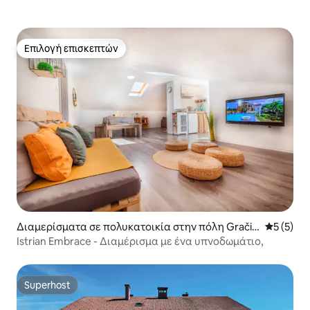
Επιλογή επισκεπτών
Επιλογή επισκεπτών
Διαμερίσματα σε πολυκατοικία στην πόλη Gračiš
Μέση βαθμ
5 (5)
če
Istrian Embrace - Διαμέρισμα με ένα υπνοδωμάτιο,
Superhost
Superhost