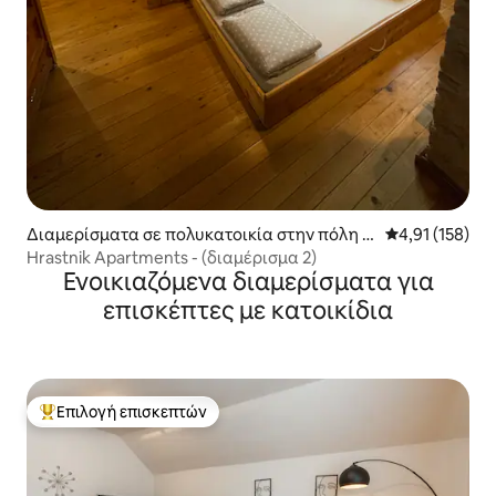
Διαμερίσματα σε πολυκατοικία στην πόλη B
Μέση βαθμολογ
4,91 (158)
ohinjska Bela
Hrastnik Apartments - (διαμέρισμα 2)
Ενοικιαζόμενα διαμερίσματα για
επισκέπτες με κατοικίδια
Επιλογή επισκεπτών
Κορυφαία επιλογή επισκεπτών