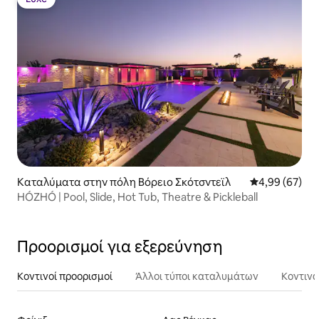
Luxe
Καταλύματα στην πόλη Βόρειο Σκότσντεϊλ
Μέση βαθμολογ
4,99 (67)
HÓZHÓ | Pool, Slide, Hot Tub, Theatre & Pickleball
Προορισμοί για εξερεύνηση
Κοντινοί προορισμοί
Άλλοι τύποι καταλυμάτων
Κοντινά