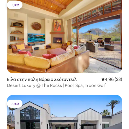
Luxe
Luxe
Βίλα στην πόλη Βόρειο Σκότσντεϊλ
Μέση βαθμολογ
4,96 (23)
Desert Luxury @ The Rocks | Pool, Spa, Troon Golf
Luxe
Luxe