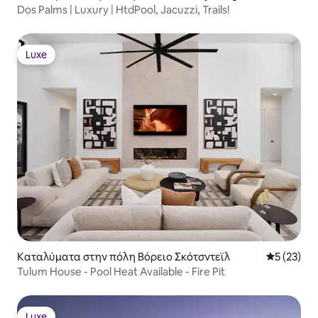
Dos Palms | Luxury | HtdPool, Jacuzzi, Trails!
Luxe
Luxe
Καταλύματα στην πόλη Βόρειο Σκότσντεϊλ
Μέση βαθμο
5 (23)
Tulum House - Pool Heat Available - Fire Pit
Luxe