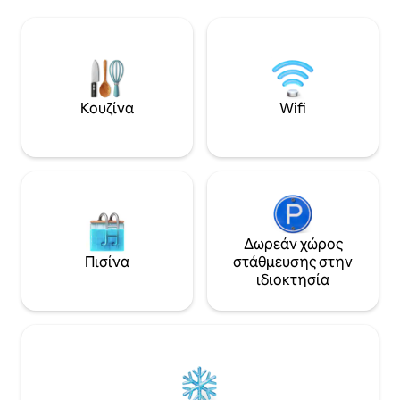
an instant refresh. Copyright © Luxury
concierge service
Retreats. All rights reserved. BEDROOM
can help with chef
& BATHROOM • Bedroom 1 - Primary:
times, transporta
Queen size bed, Ensuite bathroom •
more!
Bedroom 2: King size bed, Ensuite
bathroom • Bedroom 3: Queen size bed
Κουζίνα
Wifi
FEATURES & AMENITIES • City Lights •
More under “What this place offers”
below STAFF & SERVICES Extra Cost
(advance notice may be required): •
Activities and excursions • More under
“Add-on services” below
Δωρεάν χώρος
Πισίνα
στάθμευσης στην
ιδιοκτησία