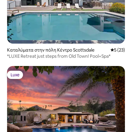
Καταλύματα στην πόλη Κέντρο Scottsdale
Μέση βαθμο
5 (23)
*LUXE Retreat just steps from Old Town! Pool+Spa*
Luxe
Luxe