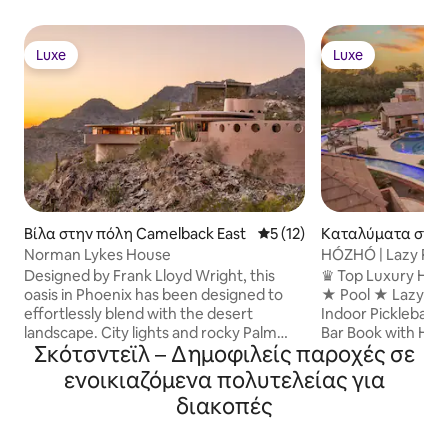
Luxe
Luxe
Luxe
Luxe
Βίλα στην πόλη Camelback East
Μέση βαθμολογία: 5 στα 5, 
5 (12)
Καταλύματα στην
le
Norman Lykes House
HÓZHÓ | Lazy Rive
Pickleball
Designed by Frank Lloyd Wright, this
♛ Top Luxury Hos
oasis in Phoenix has been designed to
★ Pool ★ Lazy Riv
effortlessly blend with the desert
Indoor Pickleball
landscape. City lights and rocky Palm
Bar Book with HÓZHÓ Scottsdale and
Σκότσντεϊλ – Δημοφιλείς παροχές σε
Canyon stun beyond curved windows as
experience the dif
each spacious room flows into the next.
always included in
ενοικιαζόμενα πολυτελείας για
Philippine mahogany, Italian rose marble,
surprises. We also
διακοπές
and handpicked Indian slate floors are
host welcome tour 
just some of the home’s elevated
right away, flexibl
details. Jump into the crescent pool for
when available, and