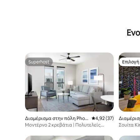
Ενο
Superhost
Επιλογή
Superhost
Επιλογή
Διαμέρισμα στην πόλη Phoe
Μέση βαθμολογία: 4,92
4,92 (37)
Διαμέρισ
nix
Μοντέρνο 2 κρεβάτια | Πολυτελείς
Σουίτα Ki
παροχές
Περπατήστ