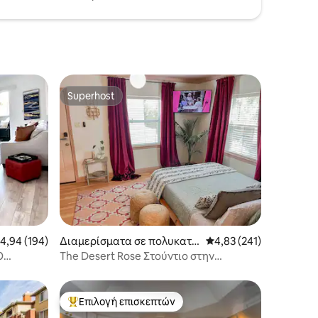
Superhost
Superhost
έση βαθμολογία: 4,94 στα 5, 194 κριτικές
4,94 (194)
Διαμερίσματα σε πολυκατο
Μέση βαθμολογία: 4,83
4,83 (241)
ικία στην πόλη Phoenix
Ο
The Desert Rose Στούντιο στην
καλλιτεχνική περιοχή του 💗 κέντρου
Επιλογή επισκεπτών
Κορυφαία επιλογή επισκεπτών