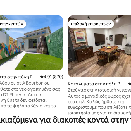
 επισκεπτών
Επιλογή επισκεπτών
 επισκεπτών
Επιλογή επισκεπτών
στα 5, 898 κριτικές
τα στην πόλη Pho
Μέση βαθμολογία: 4,91 στα 5, 870 κριτικές
4,91 (870)
όου σε στιλ Bourbon σε
Καταλύματα στην πόλη Pho
Μ
 τοποθεσία κοντά στο
θατε στο νέο αγαπημένο σας
enix
Στούντιο στην ιστορική γειτον
μιο
T Phoenix. Αυτή η
Garfield
Αυτός ο μοναδικός χώρος έχει 
νη Casita δεν φείδεται
του στιλ. Καλώς ήρθατε και
Από τα ψηλά ταβάνια και το
ευχαριστούμε που επιλέξατε 
 πλακάκια μέχρι τις
ιδιοκτησία μας για τη διαμονή
ς παροχές, όπως μια
ικιαζόμενα για διακοπές κοντά στ
Φοίνιξ. ΔΕΝ ΕΠΙΤΡΕΠΟΝΤΑΙ ΚΑ
α Nespresso, ένα ηχείο
Είμαστε ενθουσιασμένοι που 
 Marshall και δύο έξυπνες
προσφέρουμε μια μοναδική ιδ