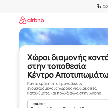
Μετάβαση
Ορι
στο
περιεχόμενο
Χώροι διαμονής κοντ
στην τοποθεσία
Κέντρο Αποτυπωμάτ
Κάντε κράτηση σε μοναδικούς
ενοικιαζόμενους χώρους για διακοπές,
καταλύματα και πολλά άλλα στην Airbnb
Τοποθεσία