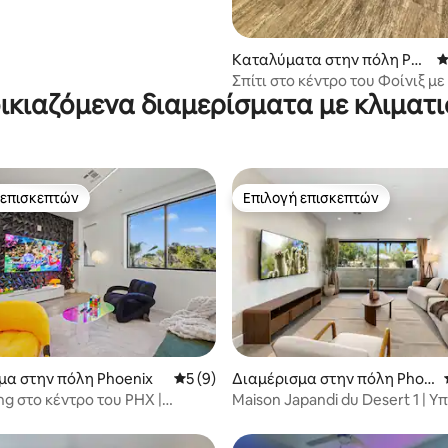
Καταλύματα στην πόλη Pho
Μ
enix
Σπίτι στο κέντρο του Φοίνιξ με
ικιαζόμενα διαμερίσματα με κλιματ
κοντά στο αεροδρόμιο
 επισκεπτών
Επιλογή επισκεπτών
 επισκεπτών
Επιλογή επισκεπτών
 στα 5, 37 κριτικές
μα στην πόλη Phoenix
Μέση βαθμολογία: 5 στα 5, 9 κριτικές
5 (9)
Διαμέρισμα στην πόλη Phoe
nix
ng στο κέντρο του PHX |
Maison Japandi du Desert 1 | 
ε μέχρι το Chase Field & Ro
κρεβάτια – Κέντρο πόλης