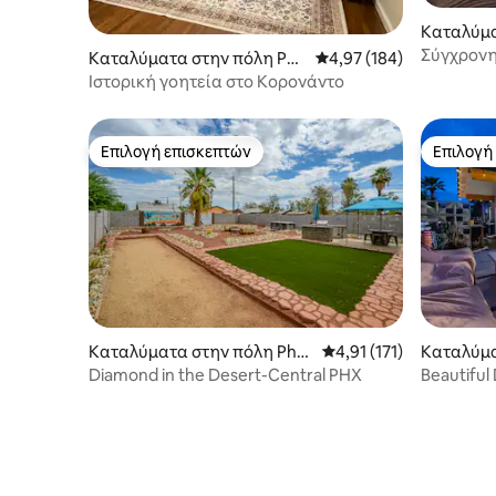
Καταλύμα
oenix
Σύγχρονη
Καταλύματα στην πόλη Pho
Μέση βαθμολογία: 4,97 
4,97 (184)
με πισίνα
enix
Ιστορική γοητεία στο Κορονάντο
Επιλογή επισκεπτών
Επιλογή
Επιλογή επισκεπτών
Επιλογή
Καταλύματα στην πόλη Pho
Μέση βαθμολογία: 4,91 
4,91 (171)
Καταλύμα
enix
enix
Diamond in the Desert-Central PHX
Beautiful
Guest Cas