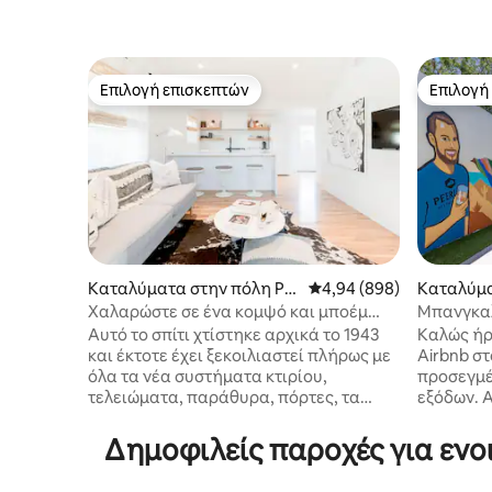
Επιλογή επισκεπτών
Επιλογή
Επιλογή επισκεπτών
Επιλογή
Καταλύματα στην πόλη Ph
Μέση βαθμολογία: 4,94 
4,94 (898)
Καταλύμα
oenix
enix
Χαλαρώστε σε ένα κομψό και μποέμ
Μπανγκαλ
μπανγκαλόου στο Φοίνιξ
κεντρική
Αυτό το σπίτι χτίστηκε αρχικά το 1943
Καλώς ήρ
αεροδρό
και έκτοτε έχει ξεκοιλιαστεί πλήρως με
Airbnb στο D
όλα τα νέα συστήματα κτιρίου,
προσεγμέ
τελειώματα, παράθυρα, πόρτες, τα
εξόδων. 
έργα! Θέλουμε να διασφαλίσουμε ότι οι
μπάνιο με
επισκέπτες μας είναι όσο το δυνατόν
κορυφαίε
Δημοφιλείς παροχές για ενο
πιο άνετοι με παροχές όπως στρώματα
καφετιέρ
Hilton Serta, μηχανή Nespresso και
Bluetooth