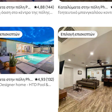
τα στην πόλη Ph
Μέση βαθμολογία: 4,88 στα 5, 144 κριτικές
4,88 (144)
Καταλύματα στην πόλη Pho
enix
 όαση στο κέντρο της πόλης
Γοητευτικό μπανγκαλόου κοντ
στα 5, 184 κριτικές
, σπα και ταράτσα
 επισκεπτών
Επιλογή επισκεπτών
 επισκεπτών
Επιλογή επισκεπτών
στα 5, 171 κριτικές
τα στην πόλη Pho
Μέση βαθμολογία: 4,93 στα 5, 132 κριτικές
4,93 (132)
 Designer home - HTD Pool &
ita