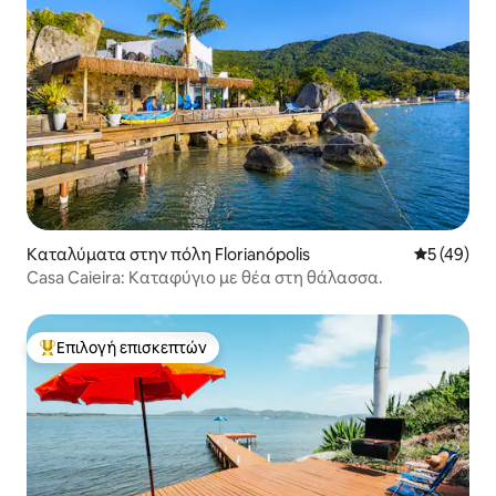
Καταλύματα στην πόλη Florianópolis
Μέση βαθμο
5 (49)
Casa Caieira: Καταφύγιο με θέα στη θάλασσα.
Επιλογή επισκεπτών
Κορυφαία επιλογή επισκεπτών