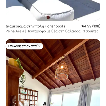
Διαμέρισμα στην πόλη Florianópolis
Μέση βαθμολογί
4,99 (108)
Pé na Areia | Πεντάροφο με θέα στη θάλασσα | 3 σουίτες
Επιλογή επισκεπτών
Επιλογή επισκεπτών