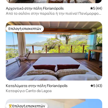
Αρχοντικό στην πόλη Florianópolis
Μέση βαθμο
5 (44)
Από το σαλόνι στην παραλία ή την πισίνα! Πανέμορφο
ηλιοβασίλεμα
Επιλογή επισκεπτών
Επιλογή επισκεπτών
Καταλύματα στην πόλη Florianópolis
Μέση βαθμο
5 (43)
Καταφύγιο Canto da Lagoa
Επιλογή επισκεπτών