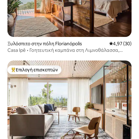
Ξυλόσπιτο στην πόλη Florianópolis
Μέση βαθμολογ
4,97 (30)
Casa Ipê • Γοητευτική καμπάνα στη Λιμνοθάλασσα,
πρόσβαση με βάρκα
Επιλογή επισκεπτών
Κορυφαία επιλογή επισκεπτών