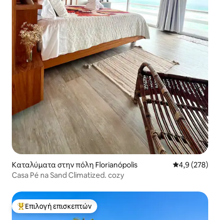
Καταλύματα στην πόλη Florianópolis
Μέση βαθμολογ
4,9 (278)
Casa Pé na Sand Climatized. cozy
Επιλογή επισκεπτών
Κορυφαία επιλογή επισκεπτών