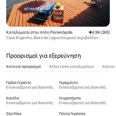
Καταλύματα στην πόλη Florianópolis
Μέση βαθμολογί
4,96 (265)
Casa Engenho, Beira da Lagoa Ιστορικό περιβάλλον
Προορισμοί για εξερεύνηση
Κοντινοί προορισμοί
Άλλοι τύποι καταλυμάτων
Κοντινά
Πράια Γκράντε
Γκραμάντο
Ενοικιαζόμενα για διακοπές
Ενοικιαζόμενα για διακοπές
Κανέλα
Γκαροπάμπα
Ενοικιαζόμενα για διακοπές
Ενοικιαζόμενα για διακοπές
Σάο Ρόκε
Πόντα Γκρόσσα