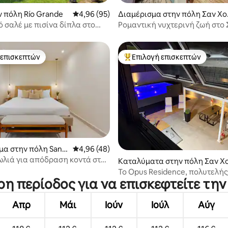
 στα 5, 41 κριτικές
ν πόλη Río Grande
Μέση βαθμολογία: 4,96 στα 5, 95 κριτικές
4,96 (95)
Διαμέρισμα στην πόλη Σαν Χο
άν
 σαλέ με πισίνα δίπλα στο
Ρομαντική νυχτερινή ζωή στο 
Χουάν / Σουίτα με μπαλκόνι κα
υπέρδιπλο κρεβάτι
 επισκεπτών
Επιλογή επισκεπτών
 επισκεπτών
Κορυφαία επιλογή επισκεπτών
 στα 5, 65 κριτικές
μα στην πόλη Sant
Μέση βαθμολογία: 4,96 στα 5, 48 κριτικές
4,96 (48)
λιά για απόδραση κοντά στην
Καταλύματα στην πόλη Σαν Χ
υπέρδιπλο κρεβάτι/χώρος
άν
Το Opus Residence, πολυτελής
σης
ρη περίοδος για να επισκεφτείτε τη
στο Σαν Χουάν
Απρ
Μάι
Ιούν
Ιούλ
Αύγ