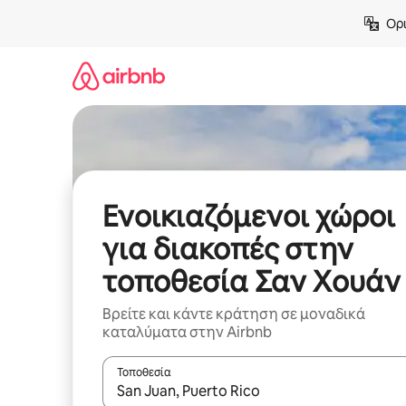
Μετάβαση
Ορι
στο
περιεχόμενο
Ενοικιαζόμενοι χώροι
για διακοπές στην
τοποθεσία Σαν Χουάν
Βρείτε και κάντε κράτηση σε μοναδικά
καταλύματα στην Airbnb
Τοποθεσία
Όταν τα αποτελέσματα είναι διαθέσιμα, μπορείτ