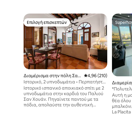
Επιλογή επισκεπτών
Superho
Επιλογή επισκεπτών
Superho
Διαμέρισμα στην πόλη Σαν
Μέση βαθμολογία: 4,96 
4,96 (210)
Χουάν
Ιστορικό, 2 υπνοδωμάτια • Περπατήστε
Διαμερίσ
παντού • Ήσυχο, υπέρδιπλο κρεβάτι
Ιστορικό ισπανικό αποικιακό σπίτι με 2
ικία στην
*Πολυτελ
υπνοδωμάτια στην καρδιά του Παλιού
τοποθεσία
Αυτή η μ
Σαν Χουάν. Πηγαίνετε παντού με τα
στεγνωτή
θέα όλου
πόδια, απολαύστε την αυθεντική
μπαλκόνι 
αρχιτεκτονική και θαυμάστε την πόλη
La Placit
από μπαλκόνια με θέα στον δρόμο. ♦️
εστιατόρι
Περπατήστε σε εστιατόρια, καφετέριες,
μόλις λίγα β
νυχτερινά κέντρα και ιστορικά μνημεία
απέχει μό