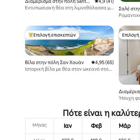
Διαμέρισμα στην πόλη Santur
Μέση βαθμολογία: 4,9
4,9 (41)
ce
Εντυπωσιακή θέα στη λιμνοθάλασσα με
Σαλέ στη
χώρο στάθμευσης | Γεννήτρια/
Ρομαντικό
Δεξαμενή
ποτάμι
Επιλογή επισκεπτών
Επιλογή
Κορυφαία επιλογή επισκεπτών
Επιλογή
Βίλα στην πόλη Σαν Χουάν
Μέση βαθμολογία: 4,95
4,95 (65)
Ιστορική βίλα με θέα στον ωκεανό στο
Παλιό Σαν Χουάν
Διαμέρισ
urce
Ήσυχη φω
παραλία/
στάθμευ
Πότε είναι η καλύτε
Μήνας
Ιαν
Φεβ
Μάρ