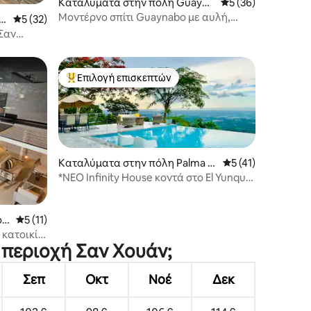
Καταλύματα στην πόλη Guayna
Μέση βαθμολογία: 
5 (36)
bo
Μοντέρνο σπίτι Guaynabo με αυλή,
υ
Μέση βαθμολογία: 5 στα 5, 32 κριτικές
5 (32)
σάουνα και γεννήτρια
Σαν
ι
Επιλογή επισκεπτών
Κορυφαία επιλογή επισκεπτών
Καταλύματα στην πόλη Palma S
Μέση βαθμολογία: 
5 (41)
ola
*ΝΈΟ Infinity House κοντά στο El Yunque
(ιδιωτική πισίνα)
ου
Μέση βαθμολογία: 5 στα 5, 11 κριτικές
5 (11)
 κατοικία
ν περιοχή Σαν Χουάν;
Σεπ
Οκτ
Νοέ
Δεκ