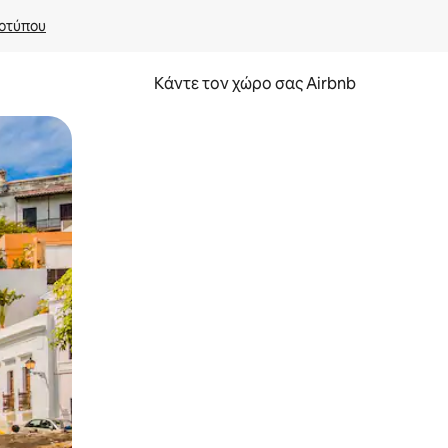
οτύπου
Κάντε τον χώρο σας Airbnb
α την εξερευνήσετε με την αφή ή να τη σύρετε με τα δάχτυλα.