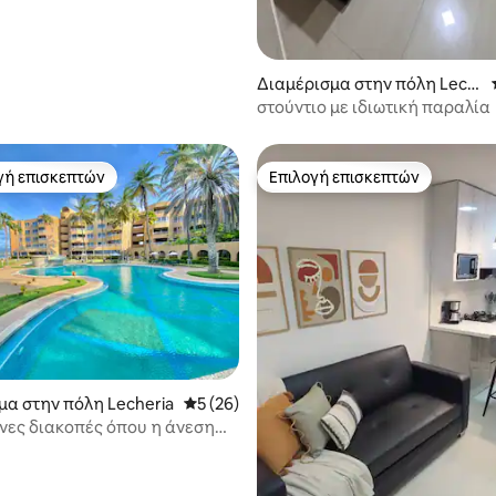
Διαμέρισμα στην πόλη Lech
eria
στούντιο με ιδιωτική παραλία
γή επισκεπτών
Επιλογή επισκεπτών
α επιλογή επισκεπτών
Επιλογή επισκεπτών
 στα 5, 60 κριτικές
μα στην πόλη Lecheria
Μέση βαθμολογία: 5 στα 5, 26 κριτικές
5 (26)
νες διακοπές όπου η άνεση
λιάζει