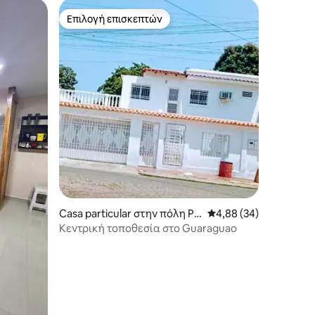
Επιλογή επισκεπτών
Επιλογή επισκεπτών
Casa particular στην πόλη Pu
Μέση βαθμολογία: 4,88
4,88 (34)
erto La Cruz
Κεντρική τοποθεσία στο Guaraguao