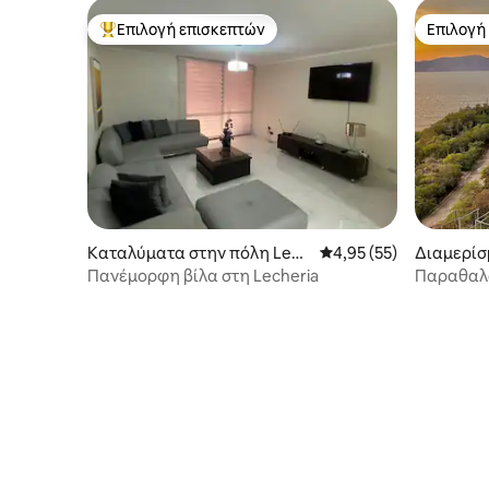
Επιλογή επισκεπτών
Επιλογή
Κορυφαία επιλογή επισκεπτών
Επιλογή
Καταλύματα στην πόλη Lech
Μέση βαθμολογία: 4,95
4,95 (55)
Διαμερίσ
eria
α στην πό
Πανέμορφη βίλα στη Lecheria
Παραθαλά
θέα