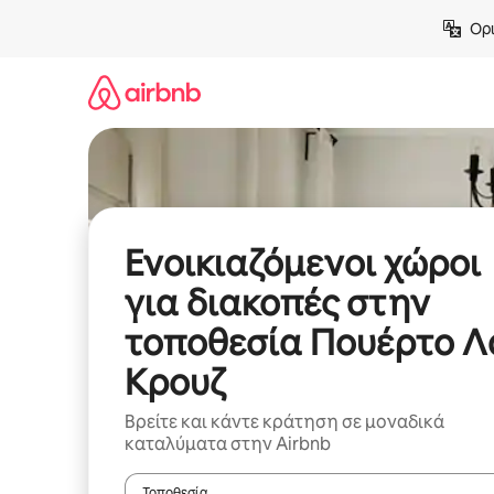
Μετάβαση
Ορι
στο
περιεχόμενο
Ενοικιαζόμενοι χώροι
για διακοπές στην
τοποθεσία Πουέρτο Λ
Κρουζ
Βρείτε και κάντε κράτηση σε μοναδικά
καταλύματα στην Airbnb
Τοποθεσία