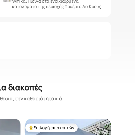
Wifi και Πισίνα στα ενοικιαζόμενα
καταλύματα της περιοχής Πουέρτο Λα Κρουζ
ια διακοπές
εσία, την καθαριότητα κ.ά.
Σαλέ
Επιλογή επισκεπτών
Επιλ
Κορυφαία επιλογή επισκεπτών
Κορυφαί
Πολυτελέ