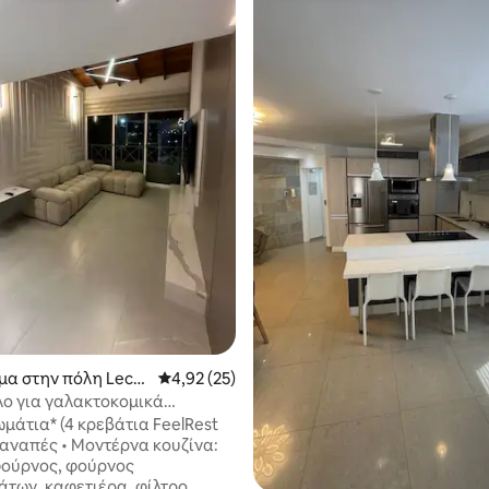
 στα 5, 49 κριτικές
μα στην πόλη Lech
Μέση βαθμολογία: 4,92 στα 5, 25 κριτικές
4,92 (25)
ποβάθρα-
ο για γαλακτοκομικά
Ηλεκτρικό εργοστάσιο+βεράντα
μάτια* (4 κρεβάτια FeelRest
Μοντέρνα κουζίνα:
φούρνος, φούρνος
άτων, καφετιέρα, φίλτρο