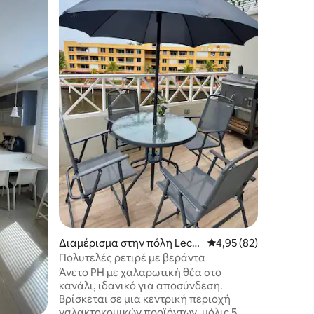
βεράντα
Πολυτελέ
αποκλεισ
Διαθέτει
πρόσβασ
ψησταριά
wifi και
ατόμων (
μπάνια. 
λεπτά απ
παραλία 
λεπτά με
24 ώρες 
εβδομάδα
Σημείωσ
της πολυ
κατοικίδ
Διαμέρισμα στην πόλη Lech
Μέση βαθμολογία: 4,9
4,95 (82)
eria
Πολυτελές ρετιρέ με βεράντα
Άνετο PH με χαλαρωτική θέα στο
κανάλι, ιδανικό για αποσύνδεση.
Βρίσκεται σε μια κεντρική περιοχή
γαλακτοκομικών προϊόντων, μόλις 5