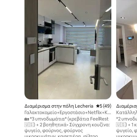
Διαμέρισμα στην πόλη Lecheria
Μέση βαθμολογία: 5
5 (49)
Διαμέρισ
eria
Γαλακτοκομείο+Εργοστάσιο+Netflix+Καφετέρια+Α
Κατάλληλ
Πολυτελής μονάδα
Netflix+
🏡 *3 υπνοδωμάτια* (κρεβάτια FeelRest
*2 υπνοδω
🇺🇸) + 2 βοηθητικά• Σύγχρονη κουζίνα:
🇺🇸) + 1 καναπές • 
ψυγείο, φούρνος, φούρνος
ψυγείο, 
μικροκυμάτων, καφετιέρα, φίλτρο
μικροκυμ