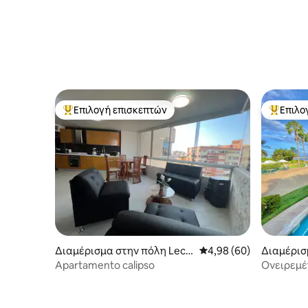
Επιλογή επισκεπτών
Επιλο
Κορυφαία επιλογή επισκεπτών
Κορυφαί
Διαμέρισμα στην πόλη Lech
Μέση βαθμολογία: 4,98
4,98 (60)
Διαμέρισ
eria
Apartamento calipso
Ονειρεμέ
σας αγκα