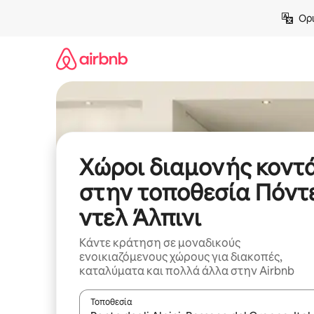
Μετάβαση
Ορι
στο
περιεχόμενο
Χώροι διαμονής κοντ
στην τοποθεσία Πόντ
ντελ Άλπινι
Κάντε κράτηση σε μοναδικούς
ενοικιαζόμενους χώρους για διακοπές,
καταλύματα και πολλά άλλα στην Airbnb
Τοποθεσία