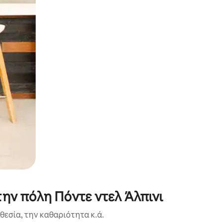
α την εξερευνήσετε με την αφή ή να τη σύρετε με τα δάχτυλα.
ην πόλη Πόντε ντελ Άλπινι
εσία, την καθαριότητα κ.ά.