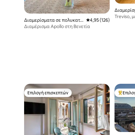
Διαμερίσ
ικία
Treviso, 
Διαμερίσματα σε πολυκατο
Μέση βαθμολογία: 4,95 
4,95 (126)
σιδηροδρ
ικία
Διαμέρισμα Apollo στη Βενετία
Επιλογή επισκεπτών
Επιλο
Επιλογή επισκεπτών
Κορυφαί