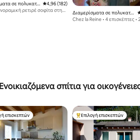
ματα σε πολυκατο
Μέση βαθμολογία: 4,96 στα 5, 182 κριτικές
4,96 (182)
ανοραμική ρετιρέ σοφίτα στην
στα 5, 187 κριτικές
Διαμερίσματα σε πολυκατοι
Μ
κία
Chez la Reine • 4 επισκέπτες • 
κρεβάτια • θέση στάθμευσης V
Ενοικιαζόμενα σπίτια για οικογένειε
γή επισκεπτών
Επιλογή επισκεπτών
α επιλογή επισκεπτών
Κορυφαία επιλογή επισκεπτών