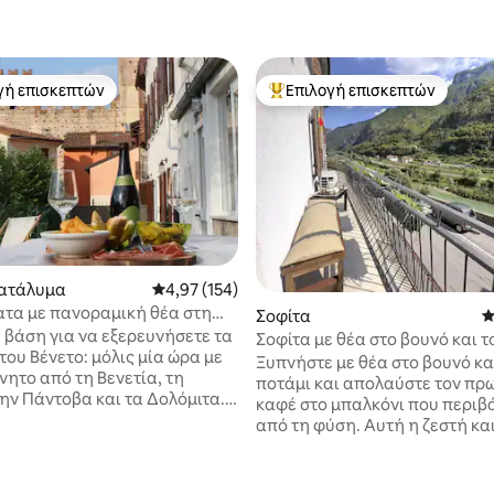
γή επισκεπτών
Επιλογή επισκεπτών
α επιλογή επισκεπτών
Κορυφαία επιλογή επισκεπτών
στα 5, 220 κριτικές
κατάλυμα
Μέση βαθμολογία: 4,97 στα 5, 154 κριτικές
4,97 (154)
τα με πανοραμική θέα στη
Σοφίτα
Μ
κή πόλη της Marostica
 βάση για να εξερευνήσετε τα
Σοφίτα με θέα στο βουνό και τ
ου Βένετο: μόλις μία ώρα με
Μπαλκόνι
Ξυπνήστε με θέα στο βουνό κα
νητο από τη Βενετία, τη
ποτάμι και απολαύστε τον πρ
ην Πάντοβα και τα Δολόμιτα.
καφέ στο μπαλκόνι που περιβ
ο, κομψό εξοχικό σπίτι για να
από τη φύση. Αυτή η ζεστή κα
νηθείτε και να απολαύσετε
σοφίτα ανοιχτού χώρου είναι 
ραμική θέα του κάστρου της
απόδραση για ζευγάρια, οικογ
. Το σπίτι είναι κατάλληλο
φίλους που αναζητούν χαλάρ