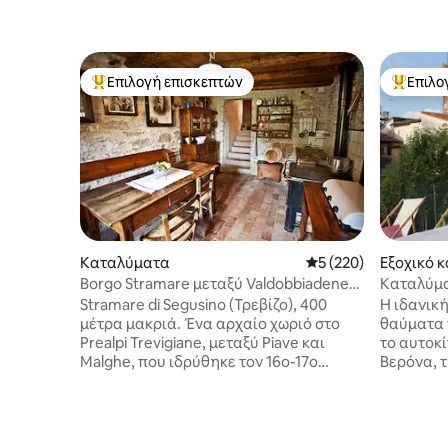
Επιλογή επισκεπτών
Επιλο
Κορυφαία επιλογή επισκεπτών
Κορυφαί
Καταλύματα
Μέση βαθμολογία: 5 
5 (220)
Εξοχικό 
Borgo Stramare μεταξύ Valdobbiadene
Καταλύμα
και Segusino
μεσαιωνι
Stramare di Segusino (Τρεβίζο), 400
Η ιδανική
μέτρα μακριά. Ένα αρχαίο χωριό στο
θαύματα τ
Prealpi Trevigiane, μεταξύ Piave και
το αυτοκί
Malghe, που ιδρύθηκε τον 16ο-17ο
Βερόνα, τ
αιώνα από τους ανθρακωρύχους της
Ένα μεγάλ
Ίστριας που προσελκύονταν από τα
αναζωογο
νερά και την ξυλεία. Στο κέντρο πολλών
την πανο
δυνατοτήτων: 10 λεπτά από τους
Μαροστίκα