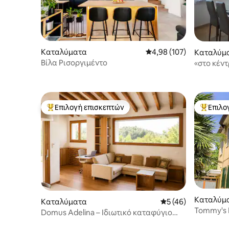
Καταλύματα
Μέση βαθμολογία: 4,98 
4,98 (107)
Καταλύμ
Βίλα Ρισοργιμέντο
«στο κέν
αποτελεί
Επιλογή επισκεπτών
Επιλο
Κορυφαία επιλογή επισκεπτών
Κορυφαί
Καταλύμ
Καταλύματα
Μέση βαθμολογία: 5
5 (46)
Tommy's 
Domus Adelina – Ιδιωτικό καταφύγιο
στη φύση και την ευεξία