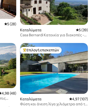
Μέση βαθμολογία: 5 στα 5, 28 κριτικές
5 (28)
Καταλύματα
Μέση βαθμολογία: 
5 (39)
Casa Bernardi Κατοικία για διακοπές -
Asolo
Επιλογή επισκεπτών
Κορυφαία επιλογή επισκεπτών
Μέση βαθμολογία: 4,98 στα 5, 48 κριτικές
4,98 (48)
στις
Καταλύματα
Μέση βαθμολογία: 4,97
4,97 (107)
Φύση και άνεση λίγα χιλιόμετρα από τη