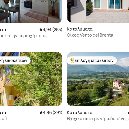
Καταλύματα
στα 5, 107 κριτικές
ατα
Μέση βαθμολογία: 4,94 στα 5, 255 κριτικές
4,94 (255)
Οίκος Vento del Brenta
τρο» στην περιοχή που
 μνημείο της UNESCO
γή επισκεπτών
Επιλογή επισκεπτών
α επιλογή επισκεπτών
Κορυφαία επιλογή επισκεπτών
ατα
Μέση βαθμολογία: 4,96 στα 5, 391 κριτικές
4,96 (391)
Καταλύματα
 στα 5, 46 κριτικές
Loft
Εξοχικό σπίτι με γήπεδο τένις 
Δολομίτες