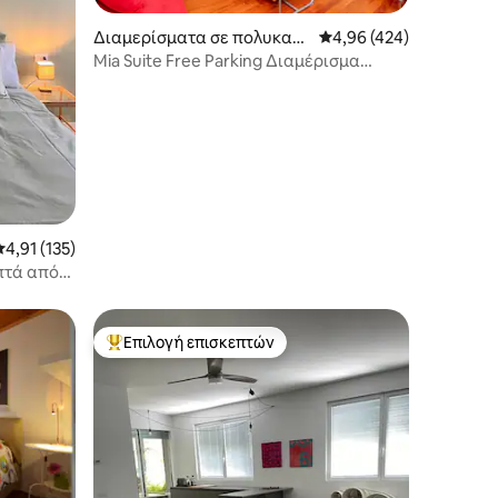
Διαμερίσματα σε πολυκατο
Μέση βαθμολογία: 4,96 
4,96 (424)
ικία
Mia Suite Free Parking Διαμέρισμα
Βενετία Mestre
Μέση βαθμολογία: 4,91 στα 5, 135 κριτικές
4,91 (135)
επτά από
Επιλογή επισκεπτών
Κορυφαία επιλογή επισκεπτών