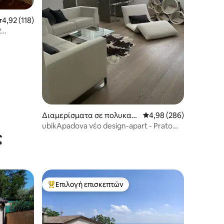
έση βαθμολογία: 4,92 στα 5, 118 κριτικές
4,92 (118)
2
I
Διαμερίσματα σε πολυκατ
Μέση βαθμολογία: 4,98 
4,98 (286)
οικία
ubikApadova νέο design-apart - Prato
ς
della Valle
Επιλογή επισκεπτών
Κορυφαία επιλογή επισκεπτών