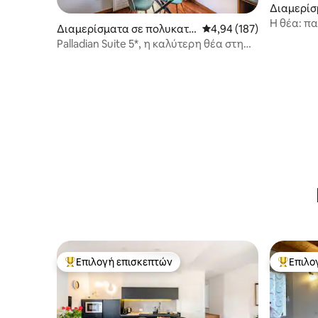
Διαμερίσ
ικία
Η θέα: π
Διαμερίσματα σε πολυκατο
Μέση βαθμολογία: 4,94 
4,94 (187)
Πάδοβα
ικία
Palladian Suite 5*, η καλύτερη θέα στη
Βιτσέντζα
Επιλογή επισκεπτών
Επιλο
Κορυφαία επιλογή επισκεπτών
Κορυφαί