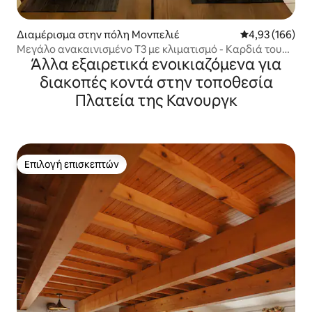
Διαμέρισμα στην πόλη Μονπελιέ
Μέση βαθμολογί
4,93 (166)
Μεγάλο ανακαινισμένο T3 με κλιματισμό - Καρδιά του
Άλλα εξαιρετικά ενοικιαζόμενα για
Μονπελιέ
διακοπές κοντά στην τοποθεσία
Πλατεία της Κανουργκ
Επιλογή επισκεπτών
Επιλογή επισκεπτών