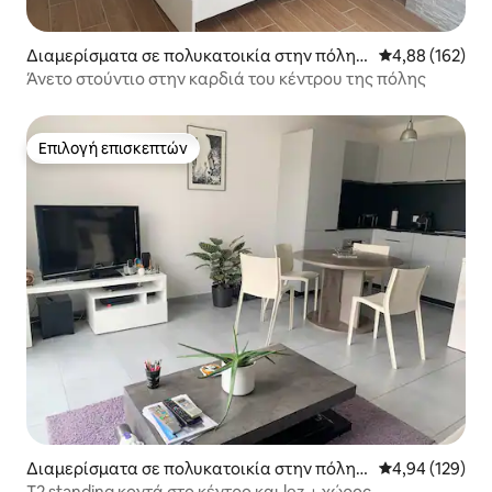
Διαμερίσματα σε πολυκατοικία στην πόλη
Μέση βαθμολογί
4,88 (162)
Μονπελιέ
Άνετο στούντιο στην καρδιά του κέντρου της πόλης
Επιλογή επισκεπτών
Επιλογή επισκεπτών
Διαμερίσματα σε πολυκατοικία στην πόλη
Μέση βαθμολογί
4,94 (129)
Μονπελιέ
T2 standing κοντά στο κέντρο και lez + χώρος