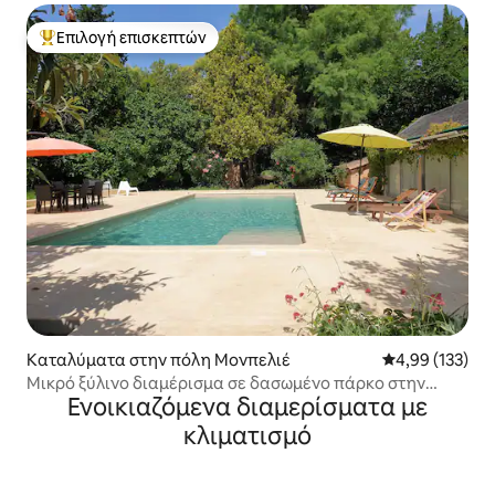
Επιλογή επισκεπτών
Κορυφαία επιλογή επισκεπτών
Καταλύματα στην πόλη Μονπελιέ
Μέση βαθμολογί
4,99 (133)
Μικρό ξύλινο διαμέρισμα σε δασωμένο πάρκο στην
Ενοικιαζόμενα διαμερίσματα με
πόλη
κλιματισμό