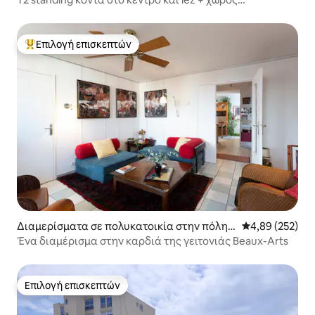
στάθμευσης
Επιλογή επισκεπτών
Κορυφαία επιλογή επισκεπτών
Διαμερίσματα σε πολυκατοικία στην πόλη
Μέση βαθμολογί
4,89 (252)
Μονπελιέ
Ένα διαμέρισμα στην καρδιά της γειτονιάς Beaux-Arts
Επιλογή επισκεπτών
Επιλογή επισκεπτών