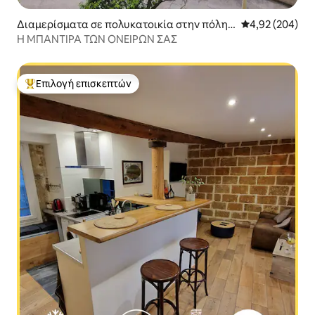
Διαμερίσματα σε πολυκατοικία στην πόλη
Μέση βαθμολογί
4,92 (204)
Μονπελιέ
Η ΜΠΑΝΤΙΡΑ ΤΩΝ ΟΝΕΙΡΩΝ ΣΑΣ
Επιλογή επισκεπτών
Κορυφαία επιλογή επισκεπτών