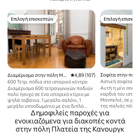
Επιλογή επισκεπτών
Επιλογή επισκεπ
Επιλογή επισκεπτών
Επιλογή επισκεπ
Σοφίτα στην πόλ
Διαμέρισμα στην πόλη Μο
Μέση βαθμολογία: 4,89 στα 5, 1
4,89 (107)
έ
νπελιέ
Αστική σοφίτα
600 Τετρ. πόδια στο ιστορικό κέντρο
Αυτή η μίνι σοφίτ
Διαμέρισμα 600 τετραγωνικών ποδιών
καρδιά του ιστορ
πολύ ήσυχο σε ένα ιστορικό κτίριο με
Μονπελιέ, σε μια
ψηλά ταβάνια. 1 μεγάλο σαλόνι, 1
της παλιάς πόλης
μεγάλο υπνοδωμάτιο με ένα διπλό
Δημοφιλείς παροχές για
"Ecusson". Ο δρόμ
κρεβάτι πολύ άνετο, μια πλήρως
ήσυχος, αλλά το 
εξοπλισμένη κουζίνα με πάγκο, ένα
ενοικιαζόμενα για διακοπές κοντά
ζωντανεύει από 
μεγάλο μπάνιο με μπανιέρα και
στην πόλη Πλατεία της Κανουργκ
εστιατόρια, μπαρ
μπαλκόνι με τραπέζι και καρέκλες. θα
σταθμός του τρέν
μπορούσατε να πάρετε πρωινό,