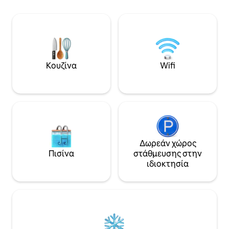
τα πόδια, αλλά μπ
μεσημεριανό ή δείπνο στο μπαλκόνι,
τραμ για τον πλη
αν το ελπίζετε. Σε ιδανική τοποθεσία
απέχει περίπου 2 
στο ιστορικό κέντρο του Μονπελιέ,
παραλία είναι πρ
εντελώς πεζόδρομος, 5 εκατομμύρια με
και άλλα λεωφορε
τα πόδια από τον σταθμό, 3
χρειάζεστε συμβο
εκατομμύρια από τον τόπο de la
να σχεδιάσετε τη
Comédie και 1 εκατομμύριο από το
Κουζίνα
Wifi
Καλώς ήρθατε στο
τραμ, που περιβάλλεται από μπαρ,
εστιατόρια και καταστήματα.
Παρέχονται σεντόνια και πετσέτες.
Τηλεόραση, ίντερνετ wifi. πλυντήριο
ρούχων στο διαμέρισμα. Μπορείτε να
απολαύσετε τα ήσυχα μέρη για να
γευματίσετε ή να δειπνήσετε ή να
πιείτε έναν καφέ, μια μπύρα ή ένα
Δωρεάν χώρος
γαλλικό ποτήρι κρασί. Θα μπορούσατε
Πισίνα
στάθμευσης στην
να απολαύσετε τους μικρούς
ιδιοκτησία
γοητευτικούς δρόμους με τα
καταστήματα τους. 3 εκ. από το Halles
Castellane, μια αγορά κάλυψης άνοιξε
όλη την ημέρα, όπου θα μπορούσατε
να τελειοποιήσετε φρέσκα προϊόντα
της περιοχής, μια τυπική γαλλική
ατμόσφαιρα. Το τραμ για την παραλία