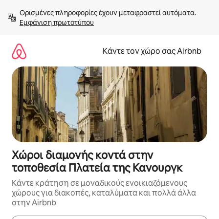
Μετάβαση
Ορισμένες πληροφορίες έχουν μεταφραστεί αυτόματα. 
στο
Εμφάνιση πρωτοτύπου
περιεχόμενο
Κάντε τον χώρο σας Airbnb
Χώροι διαμονής κοντά στην
τοποθεσία Πλατεία της Κανουργκ
Κάντε κράτηση σε μοναδικούς ενοικιαζόμενους
χώρους για διακοπές, καταλύματα και πολλά άλλα
στην Airbnb