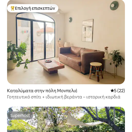
Επιλογή επισκεπτών
Κορυφαία επιλογή επισκεπτών
Καταλύματα στην πόλη Μονπελιέ
Μέση βαθμο
5 (22)
Γοητευτικό σπίτι + ιδιωτική βεράντα – ιστορική καρδιά
Superhost
Superhost