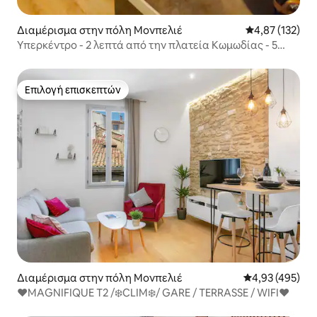
Διαμέρισμα στην πόλη Μονπελιέ
Μέση βαθμολογί
4,87 (132)
Υπερκέντρο - 2 λεπτά από την πλατεία Κωμωδίας - 5
λεπτά από το σταθμό
Επιλογή επισκεπτών
Επιλογή επισκεπτών
Διαμέρισμα στην πόλη Μονπελιέ
Μέση βαθμολογί
4,93 (495)
❤️MAGNIFIQUE T2 /❄️CLIM❄️/ GARE / TERRASSE / WIFI❤️