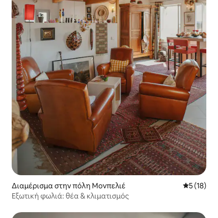
Διαμέρισμα στην πόλη Μονπελιέ
Μέση βαθμο
5 (18)
Εξωτική φωλιά: θέα & κλιματισμός