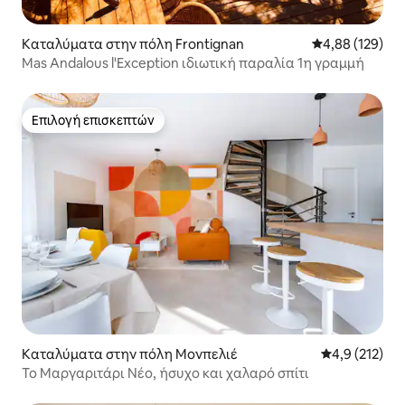
Καταλύματα στην πόλη Frontignan
Μέση βαθμολογί
4,88 (129)
Mas Andalous l'Exception ιδιωτική παραλία 1η γραμμή
Επιλογή επισκεπτών
Επιλογή επισκεπτών
Καταλύματα στην πόλη Μονπελιέ
Μέση βαθμολο
4,9 (212)
Το Μαργαριτάρι Νέο, ήσυχο και χαλαρό σπίτι