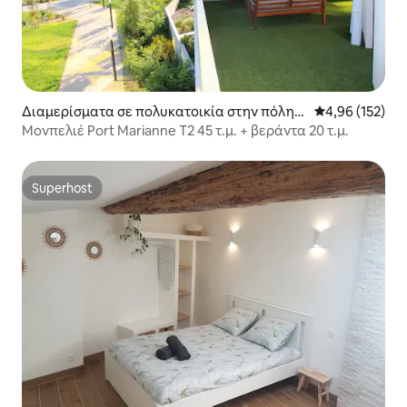
Διαμερίσματα σε πολυκατοικία στην πόλη
Μέση βαθμολογί
4,96 (152)
Μονπελιέ
Μονπελιέ Port Marianne T2 45 τ.μ. + βεράντα 20 τ.μ.
Superhost
Superhost