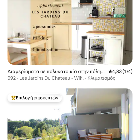
Διαμερίσματα σε πολυκατοικία στην πόλη
Μέση βαθμολογί
4,83 (174)
Μονπελιέ
092 - Les Jardins Du Chateau - Wifi, - Κλιματισμός
Επιλογή επισκεπτών
Κορυφαία επιλογή επισκεπτών