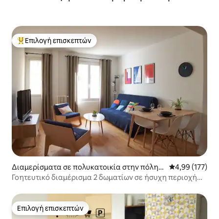
Επιλογή επισκεπτών
Κορυφαία επιλογή επισκεπτών
Διαμερίσματα σε πολυκατοικία στην πόλη
Μέση βαθμολογί
4,99 (177)
Μονπελιέ
Γοητευτικό διαμέρισμα 2 δωματίων σε ήσυχη περιοχή
κοντά στο σταθμό
Επιλογή επισκεπτών
Επιλογή επισκεπτών