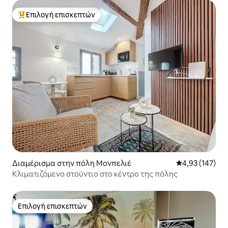
Επιλογή επισκεπτών
Κορυφαία επιλογή επισκεπτών
Διαμέρισμα στην πόλη Μονπελιέ
Μέση βαθμολογί
4,93 (147)
Κλιματιζόμενο στούντιο στο κέντρο της πόλης
Επιλογή επισκεπτών
Επιλογή επισκεπτών