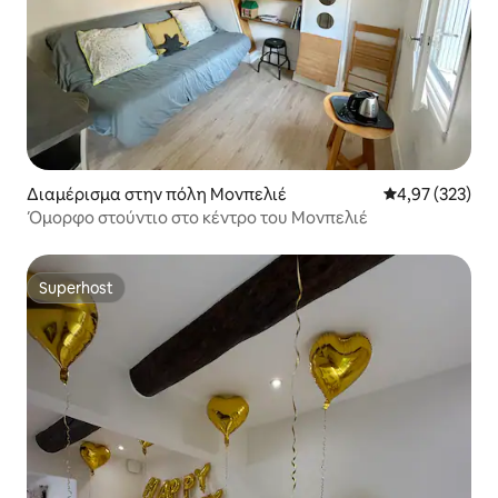
Διαμέρισμα στην πόλη Μονπελιέ
Μέση βαθμολογί
4,97 (323)
Όμορφο στούντιο στο κέντρο του Μονπελιέ
Superhost
Superhost