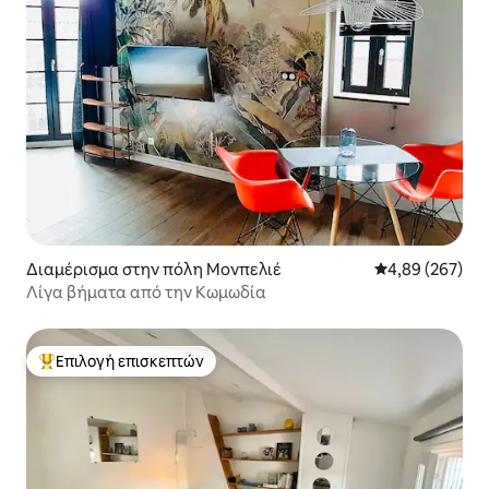
Διαμέρισμα στην πόλη Μονπελιέ
Μέση βαθμολογί
4,89 (267)
Λίγα βήματα από την Κωμωδία
Επιλογή επισκεπτών
Κορυφαία επιλογή επισκεπτών