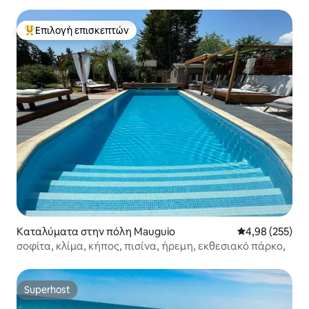
Επιλογή επισκεπτών
Κορυφαία επιλογή επισκεπτών
Καταλύματα στην πόλη Mauguio
Μέση βαθμολογί
4,98 (255)
σοφίτα, κλίμα, κήπος, πισίνα, ήρεμη, εκθεσιακό πάρκο,
Superhost
Superhost