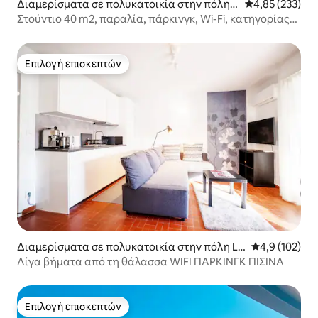
Διαμερίσματα σε πολυκατοικία στην πόλη L
Μέση βαθμολογί
4,85 (233)
a Grande-Motte
Στούντιο 40 m2, παραλία, πάρκινγκ, Wi-Fi, κατηγορίας
2*
Επιλογή επισκεπτών
Επιλογή επισκεπτών
Διαμερίσματα σε πολυκατοικία στην πόλη La
Μέση βαθμολογ
4,9 (102)
Grande-Motte
Λίγα βήματα από τη θάλασσα WIFI ΠΑΡΚΙΝΓΚ ΠΙΣΙΝΑ
Επιλογή επισκεπτών
Επιλογή επισκεπτών