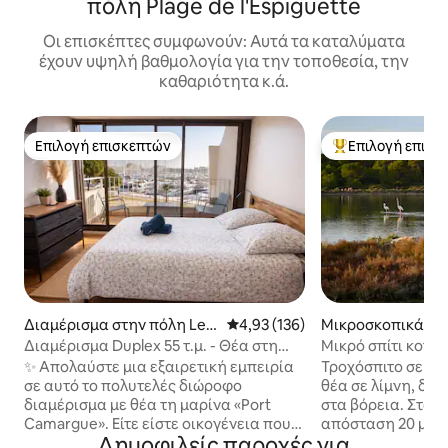
πόλη Plage de l'Espiguette
Οι επισκέπτες συμφωνούν: Αυτά τα καταλύματα
έχουν υψηλή βαθμολογία για την τοποθεσία, την
καθαριότητα κ.ά.
Επιλογή επισκεπτών
Επιλογή επισκ
Επιλογή επισκεπτών
Κορυφαία επιλογ
Διαμέρισμα στην πόλη Le
Μέση βαθμολογία: 4,93 στα 5, 1
4,93 (136)
Μικροσκοπικά σπί
Grau-du-Roi
πόλη Frontignan
Διαμέρισμα Duplex 55 τ.μ. - Θέα στη
Μικρό σπίτι κοντά
μαρίνα - Βεράντες - Παραλία 150 μ.
θάλασσα
✨ Απολαύστε μια εξαιρετική εμπειρία
Τροχόσπιτο σε φυ
σε αυτό το πολυτελές διώροφο
θέα σε λίμνη, δάσ
διαμέρισμα με θέα τη μαρίνα «Port
στα βόρεια. Στα ν
Camargue». Είτε είστε οικογένεια που
απόσταση 20 μέτ
Δημοφιλείς παροχές για
αναζητά μια αλλαγή σκηνικού είτε
απόσταση 300 μέ