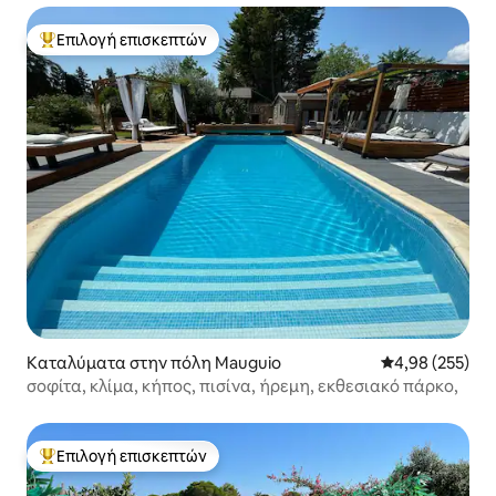
Επιλογή επισκεπτών
Κορυφαία επιλογή επισκεπτών
Καταλύματα στην πόλη Mauguio
Μέση βαθμολογί
4,98 (255)
σοφίτα, κλίμα, κήπος, πισίνα, ήρεμη, εκθεσιακό πάρκο,
Επιλογή επισκεπτών
Κορυφαία επιλογή επισκεπτών