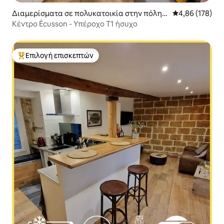
Διαμερίσματα σε πολυκατοικία στην πόλη
Μέση βαθμολογί
4,86 (178)
Μονπελιέ
Κέντρο Écusson - Υπέροχο T1 ήσυχο
Επιλογή επισκεπτών
Κορυφαία επιλογή επισκεπτών