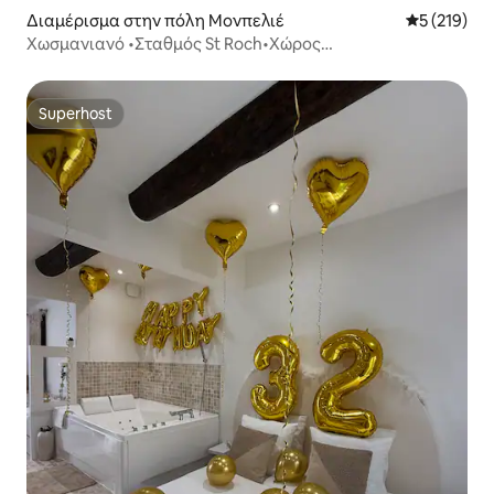
Διαμέρισμα στην πόλη Μονπελιέ
Μέση βαθμολ
5 (219)
Χωσμανιανό •Σταθμός St Roch•Χώρος
στάθμευσης•Κλιματισμός
Superhost
Superhost