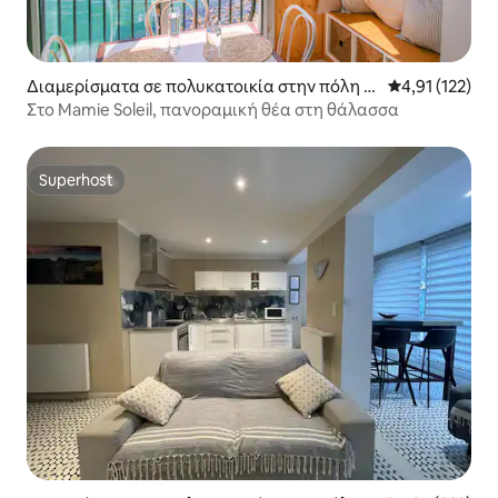
Διαμερίσματα σε πολυκατοικία στην πόλη L
Μέση βαθμολογ
4,91 (122)
a Grande-Motte
Στο Mamie Soleil, πανοραμική θέα στη θάλασσα
Superhost
Superhost