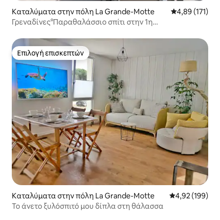
Καταλύματα στην πόλη La Grande-Motte
Μέση βαθμολογ
4,89 (171)
Γρεναδίνες°Παραθαλάσσιο σπίτι στην 1η
γραμμή°Κλιματιζόμενο
Επιλογή επισκεπτών
Επιλογή επισκεπτών
Καταλύματα στην πόλη La Grande-Motte
Μέση βαθμολογί
4,92 (199)
Το άνετο ξυλόσπιτό μου δίπλα στη θάλασσα