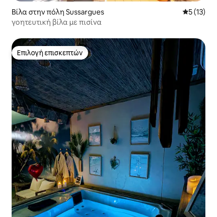
Βίλα στην πόλη Sussargues
Μέση βαθμ
5 (13)
γοητευτική βίλα με πισίνα
Επιλογή επισκεπτών
Επιλογή επισκεπτών