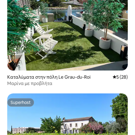
Καταλύματα στην πόλη Le Grau-du-Roi
Μέση βαθμο
5 (28)
Μαρίνα με προβλήτα
Superhost
Superhost