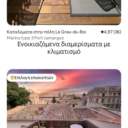
Καταλύματα στην πόλη Le Grau-du-Roi
Μέση βαθμολογ
4,97 (36)
Marina type 3 Port camargue
Ενοικιαζόμενα διαμερίσματα με
κλιματισμό
Επιλογή επισκεπτών
Κορυφαία επιλογή επισκεπτών