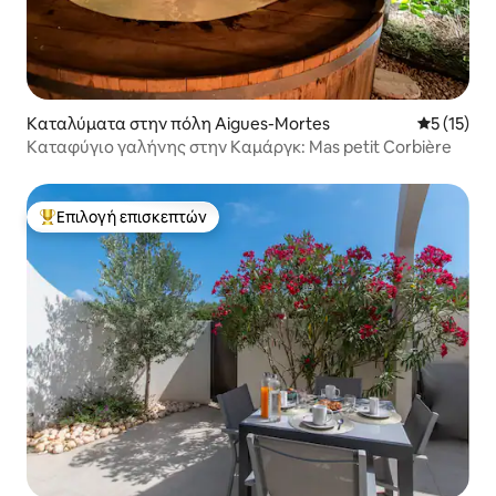
Καταλύματα στην πόλη Aigues-Mortes
Μέση βαθμ
5 (15)
Καταφύγιο γαλήνης στην Καμάργκ: Mas petit Corbière
Επιλογή επισκεπτών
Κορυφαία επιλογή επισκεπτών