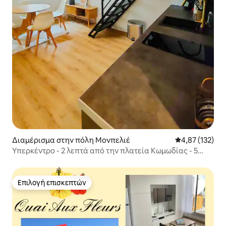
Διαμέρισμα στην πόλη Μονπελιέ
Μέση βαθμολογί
4,87 (132)
Υπερκέντρο - 2 λεπτά από την πλατεία Κωμωδίας - 5
λεπτά από το σταθμό
Επιλογή επισκεπτών
Επιλογή επισκεπτών