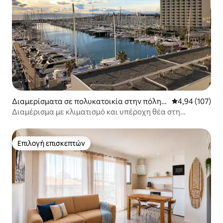
Διαμερίσματα σε πολυκατοικία στην πόλη L
Μέση βαθμολογί
4,94 (107)
a Grande-Motte
Διαμέρισμα με κλιματισμό και υπέροχη θέα στη
θάλασσα/λιμάνι
Επιλογή επισκεπτών
Επιλογή επισκεπτών