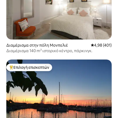
Διαμέρισμα στην πόλη Μονπελιέ
Μέση βαθμολογί
4,98 (401)
Διαμέρισμα 140 m² ιστορικό κέντρο, πάρκινγκ.
Επιλογή επισκεπτών
Κορυφαία επιλογή επισκεπτών