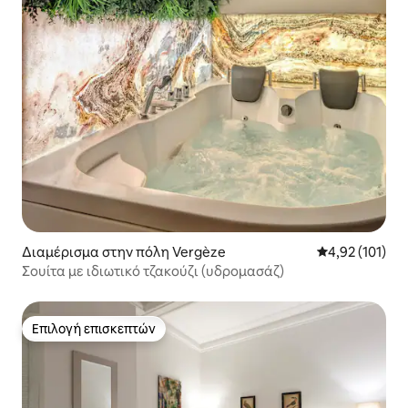
Διαμέρισμα στην πόλη Vergèze
Μέση βαθμολογ
4,92 (101)
Σουίτα με ιδιωτικό τζακούζι (υδρομασάζ)
Επιλογή επισκεπτών
Επιλογή επισκεπτών