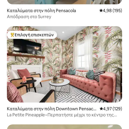
Καταλύματα στην πόλη Pensacola
Μέση βαθμολογί
4,98 (195)
Απόδραση στο Surrey
Επιλογή επισκεπτών
Κορυφαία επιλογή επισκεπτών
Καταλύματα στην πόλη Downtown Pensacol
Μέση βαθμολογί
4,97 (129)
a
La Petite Pineapple~Περπατήστε μέχρι το κέντρο της
Πενσακόλα