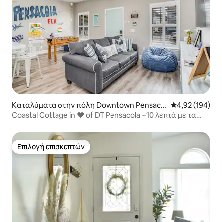
Καταλύματα στην πόλη Downtown Pensacol
Μέση βαθμολογί
4,92 (194)
a
Coastal Cottage in ❤️ of DT Pensacola ~10 λεπτά με τα
πόδια
Επιλογή επισκεπτών
Επιλογή επισκεπτών