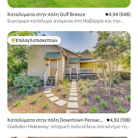
Καταλύματα στην πόλη Gulf Breeze
Μέση βαθμολογί
4,94 (648)
Ευρύχωρο κατάλυμα ανάμεσα στη Ναβάρρα και την
παραλία Πενσακόλα
Επιλογή επισκεπτών
Κορυφαία επιλογή επισκεπτών
Καταλύματα στην πόλη Downtown Pensacol
Μέση βαθμολογί
4,92 (108)
a
Gadsden Hideaway: Ιστορική πολυτέλεια στο κέντρο της
Ανατολικής