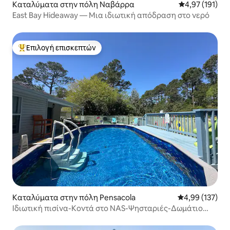
Καταλύματα στην πόλη Ναβάρρα
Μέση βαθμολογ
4,97 (191)
East Bay Hideaway — Μια ιδιωτική απόδραση στο νερό
Επιλογή επισκεπτών
Κορυφαία επιλογή επισκεπτών
Καταλύματα στην πόλη Pensacola
Μέση βαθμολογί
4,99 (137)
Ιδιωτική πισίνα-Κοντά στο NAS-Ψησταριές-Δωμάτιο
παιχνιδιών Οικογενειακή διαρρύθμιση