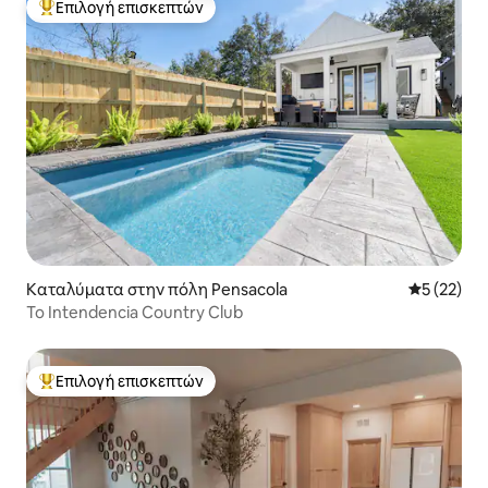
Επιλογή επισκεπτών
Κορυφαία επιλογή επισκεπτών
Καταλύματα στην πόλη Pensacola
Μέση βαθμο
5 (22)
Το Intendencia Country Club
Επιλογή επισκεπτών
Κορυφαία επιλογή επισκεπτών