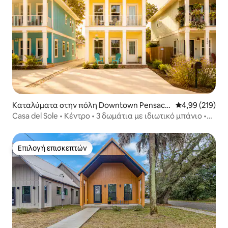
Καταλύματα στην πόλη Downtown Pensacol
Μέση βαθμολογί
4,99 (219)
a
Casa del Sole • Κέντρο • 3 δωμάτια με ιδιωτικό μπάνιο •
Επιτρέπονται τα κατοικίδια
Επιλογή επισκεπτών
Επιλογή επισκεπτών