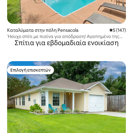
Καταλύματα στην πόλη Pensacola
Μέση βαθμολ
5 (147)
Ήσυχο σπίτι με πισίνα για απόδραση! Αγαπημένο της
Σπίτια για εβδομαδιαία ενοικίαση
Airbnb! TOP 1%
Επιλογή επισκεπτών
Επιλογή επισκεπτών