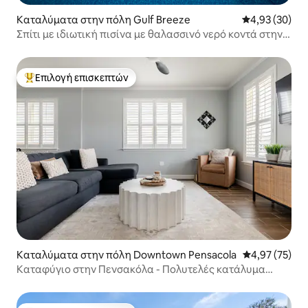
Καταλύματα στην πόλη Gulf Breeze
Μέση βαθμολογ
4,93 (30)
Σπίτι με ιδιωτική πισίνα με θαλασσινό νερό κοντά στην
παραλία Πενσακόλα
Επιλογή επισκεπτών
Κορυφαία επιλογή επισκεπτών
Καταλύματα στην πόλη Downtown Pensacola
Μέση βαθμολογ
4,97 (75)
Καταφύγιο στην Πενσακόλα - Πολυτελές κατάλυμα
φιλικό προς τα κατοικίδια