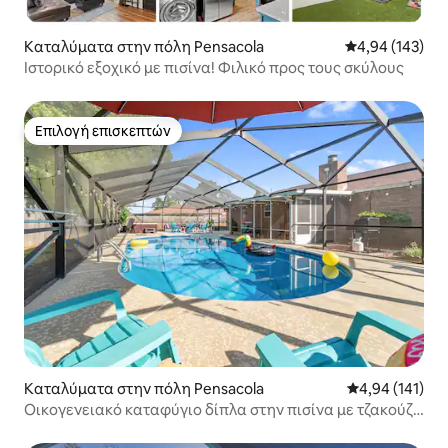
Καταλύματα στην πόλη Pensacola
Μέση βαθμολογί
4,94 (143)
Ιστορικό εξοχικό με πισίνα! Φιλικό προς τους σκύλους
Επιλογή επισκεπτών
Επιλογή επισκεπτών
Καταλύματα στην πόλη Pensacola
Μέση βαθμολογί
4,94 (141)
Οικογενειακό καταφύγιο δίπλα στην πισίνα με τζακούζι
και αίθουσα παιχνιδιών