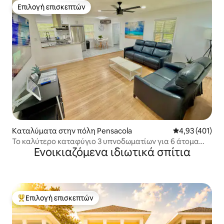
Επιλογή επισκεπτών
Επιλογή επισκεπτών
Καταλύματα στην πόλη Pensacola
Μέση βαθμολογί
4,93 (401)
Το καλύτερο καταφύγιο 3 υπνοδωματίων για 6 άτομα
Ενοικιαζόμενα ιδιωτικά σπίτια
στη Φλόριντα!
Επιλογή επισκεπτών
Κορυφαία επιλογή επισκεπτών