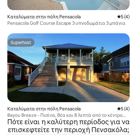
Καταλύματα στην πόλη Pensacola
Μέση βαθμ
5 (4)
Pensacola Golf Course Escape 3 υπνοδωμάτια 3 μπάνια
Superhost
Superhost
Καταλύματα στην πόλη Pensacola
Μέση βαθμ
5 (4)
Bayou Breeze - Πισίνα, θέα και 8 λεπτά από το κέντρο
Πότε είναι η καλύτερη περίοδος για να
της πόλης
επισκεφτείτε την περιοχή Πενσακόλα;