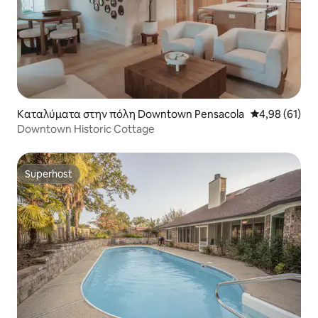
Καταλύματα στην πόλη Downtown Pensacola
Μέση βαθμολογ
4,98 (61)
Downtown Historic Cottage
Superhost
Superhost