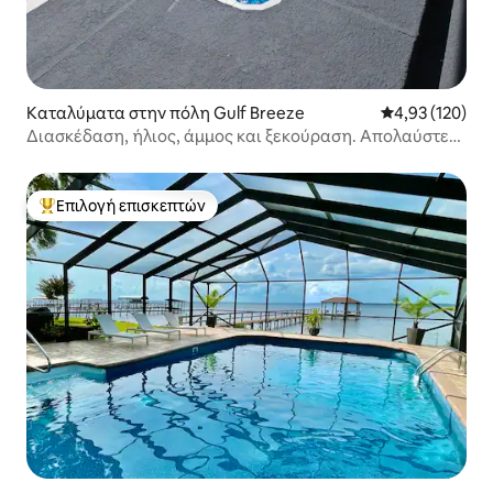
Καταλύματα στην πόλη Gulf Breeze
Μέση βαθμολογί
4,93 (120)
Διασκέδαση, ήλιος, άμμος και ξεκούραση. Απολαύστε
τη διαμονή σας μαζί μας.
Επιλογή επισκεπτών
Κορυφαία επιλογή επισκεπτών