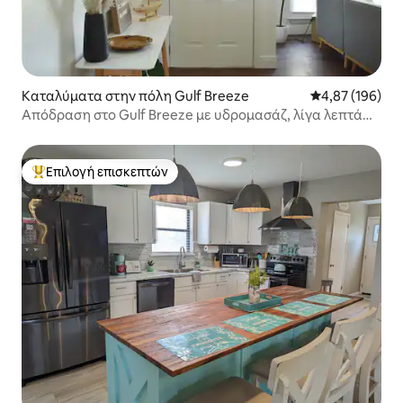
Καταλύματα στην πόλη Gulf Breeze
Μέση βαθμολογί
4,87 (196)
Απόδραση στο Gulf Breeze με υδρομασάζ, λίγα λεπτά
από την παραλία
Επιλογή επισκεπτών
Κορυφαία επιλογή επισκεπτών