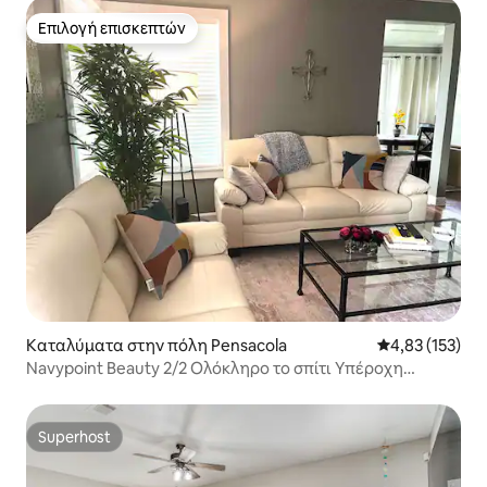
Επιλογή επισκεπτών
Επιλογή επισκεπτών
Καταλύματα στην πόλη Pensacola
Μέση βαθμολογί
4,83 (153)
Navypoint Beauty 2/2 Ολόκληρο το σπίτι Υπέροχη
περιοχή
Superhost
Superhost