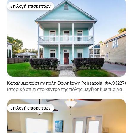
Επιλογή επισκεπτών
Επιλογή επισκεπτών
Καταλύματα στην πόλη Downtown Pensacola
Μέση βαθμολογ
4,9 (227)
Ιστορικό σπίτι στο κέντρο της πόλης Bayfront με πισίνα
λίγα λεπτά από την παραλία
Επιλογή επισκεπτών
Επιλογή επισκεπτών