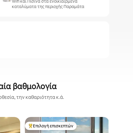
Wifi και Πισίνα στα ενοικιαζόμενα
καταλύματα της περιοχής Παραμάτα
αία βαθμολογία
θεσία, την καθαριότητα κ.ά.
Διαμέρι
Επιλογή επισκεπτών
Superho
Κορυφαία επιλογή επισκεπτών
Superho
μάτα
Parra Sty