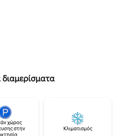
είας
προσφέρει ένα καταφύγιο, ενώ
Ελαφρύς
παράλληλα απέχει λίγα λεπτά από την
πολυσύχναστη γαστρονομική σκηνή
ΎΟΥΝ
της Παραμάτα, τις εμπορικές περιοχές
κάμπινγκ
και τα κύρια μέσα μεταφοράς.
ος, 5ος
α διαμερίσματα
άν χώρος
ευσης στην
Κλιματισμός
οκτησία