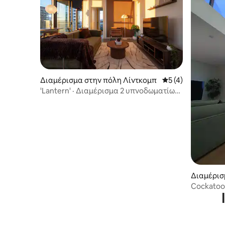
Διαμέρισμα στην πόλη Λίντκομπ
Μέση βαθμολογία: 
5 (4)
'Lantern' · Διαμέρισμα 2 υπνοδωματίων
από σχεδιαστή με πισίνα και πάρκινγκ
Διαμέρισ
Cockatoo 
Περπατήσ