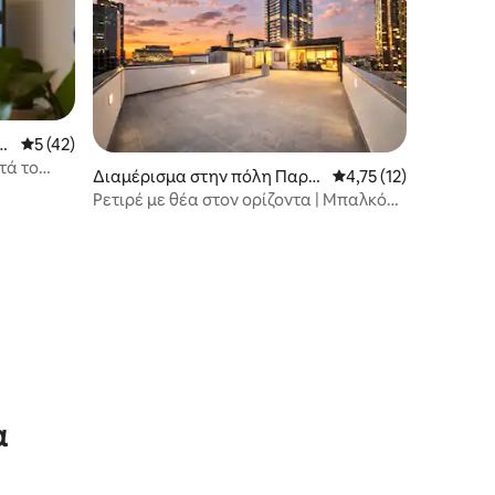
 Ο
Μέση βαθμολογία: 5 στα 5, 42 κριτικές
5 (42)
τά το
Διαμέρισμα στην πόλη Παρα
Μέση βαθμολογία: 4,7
4,75 (12)
ιες
μάτα
Ρετιρέ με θέα στον ορίζοντα | Μπαλκόνι
με θέα στην πόλη | Πάρκινγκ
α