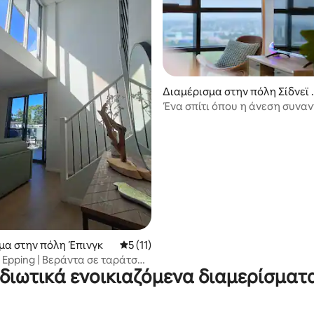
Διαμέρισμα στην πόλη Σίδνεϊ
λυμπιακό Πάρκο
Ένα σπίτι όπου η άνεση συναν
5 στα 5, 4 κριτικές
στυλ - Κατάλληλο για οικογένε
μα στην πόλη Έπινγκ
Μέση βαθμολογία: 5 στα 5, 11 κριτικές
5 (11)
Epping | Βεράντα σε ταράτσα|
Ιδιωτικά ενοικιαζόμενα διαμερίσματ
τε μέχρι τον σταθμό