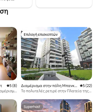
αση
Επιλογή επισκεπτών
Επιλογή επισκεπτών
τ
Μέση βαθμολογία: 5 στα 5, 8 κριτικές
5 (8)
Διαμέρισμα στην πόλη Μπανκσ
Μέση βαθμολογία: 
5 (22)
τάουν
ιαμέρισμα
Το πολυτελές ρετιρέ στην Πλατεία της
Άνοιξης
Superhost
Superhost