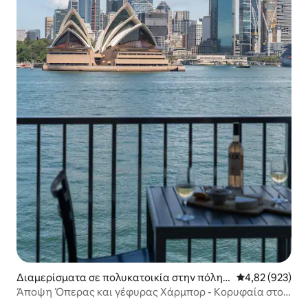
Διαμερίσματα σε πολυκατοικία στην πόλη
Μέση βαθμολογί
4,82 (923)
Kirribilli
Άποψη Όπερας και γέφυρας Χάρμπορ - Κορυφαία στο
Σίδνεϊ