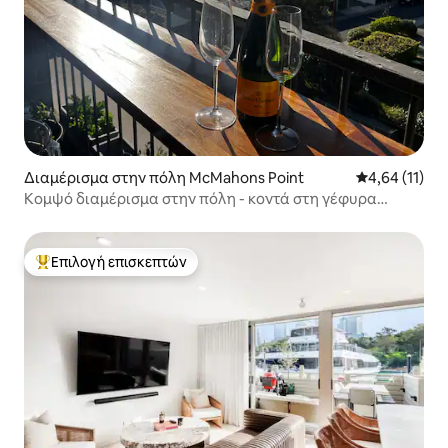
Διαμέρισμα στην πόλη McMahons Point
Μέση βαθμολο
4,64 (11)
Κομψό διαμέρισμα στην πόλη - κοντά στη γέφυρα
Harbour!
Επιλογή επισκεπτών
Κορυφαία επιλογή επισκεπτών