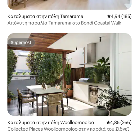
Καταλύματα στην πόλη Tamarama
Μέση βαθμολογί
4,94 (185)
Απόλυτη παραλία Tamarama στο Bondi Coastal Walk
Superhost
Superhost
Καταλύματα στην πόλη Woolloomooloo
Μέση βαθμολογί
4,85 (266)
Collected Places Woolloomooloo στην καρδιά του Σίδνεϊ