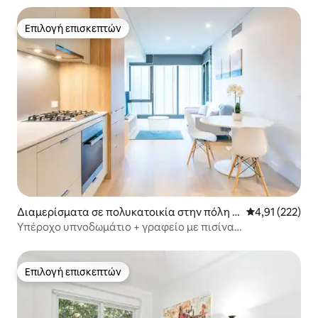
Επιλογή επισκεπτών
Επιλογή επισκεπτών
Διαμερίσματα σε πολυκατοικία στην πόλη Σ
Μέση βαθμολογί
4,91 (222)
ίδνεϊ
Υπέροχο υπνοδωμάτιο + γραφείο με πισίνα
υπερχείλισης
Επιλογή επισκεπτών
Επιλογή επισκεπτών