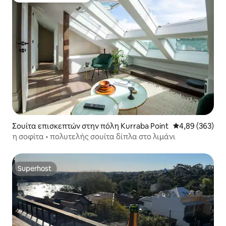
Σουίτα επισκεπτών στην πόλη Kurraba Point
Μέση βαθμολογί
4,89 (363)
η σοφίτα • πολυτελής σουίτα δίπλα στο λιμάνι
Superhost
Superhost