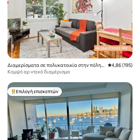
Διαμερίσματα σε πολυκατοικία στην πόλη B
Μέση βαθμολογί
4,86 (195)
ellevue Hill
Κομψό αρ ντεκό διαμέρισμα
Επιλογή επισκεπτών
Κορυφαία επιλογή επισκεπτών