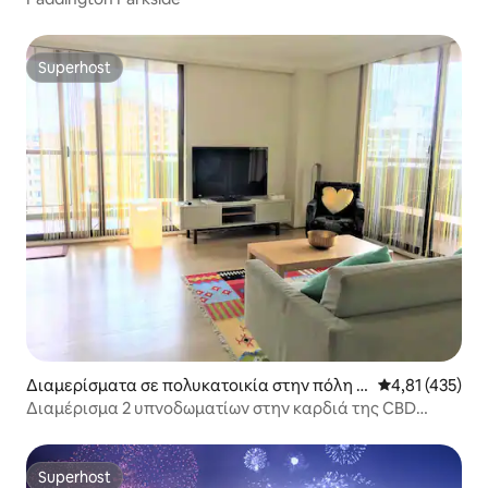
Superhost
Superhost
Διαμερίσματα σε πολυκατοικία στην πόλη Σ
Μέση βαθμολογ
4,81 (435)
ίδνεϊ
Διαμέρισμα 2 υπνοδωματίων στην καρδιά της CBD
ΔΩΡΕΑΝ ΧΩΡΟΣ ΣΤΑΘΜΕΥΣΗΣ
Superhost
Superhost