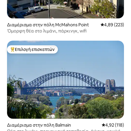
Διαμέρισμα στην πόλη McMahons Point
Μέση βαθμολογί
4,89 (223)
Όμορφη θέα στο λιμάνι, πάρκινγκ, wifi
Επιλογή επισκεπτών
Κορυφαία επιλογή επισκεπτών
Διαμέρισμα στην πόλη Balmain
Μέση βαθμολογ
4,92 (118)