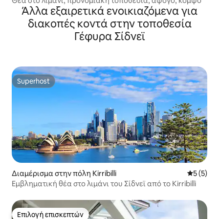
Θέα στο λιμάνι, προνομιακή τοποθεσία, άψογο, κομψό
Άλλα εξαιρετικά ενοικιαζόμενα για
διακοπές κοντά στην τοποθεσία
Γέφυρα Σίδνεϊ
Superhost
Superhost
Διαμέρισμα στην πόλη Kirribilli
Μέση βαθμ
5 (5)
Εμβληματική θέα στο λιμάνι του Σίδνεϊ από το Kirribilli
Επιλογή επισκεπτών
Επιλογή επισκεπτών