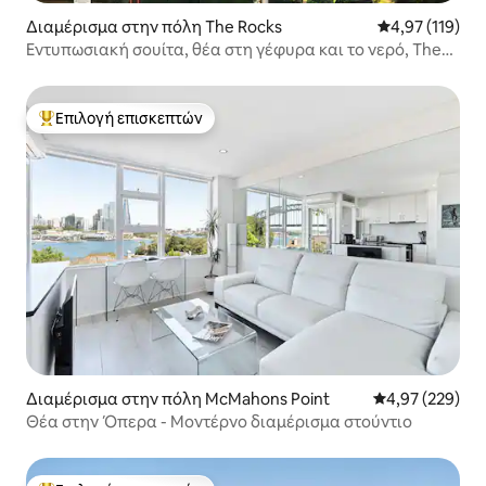
Διαμέρισμα στην πόλη The Rocks
Μέση βαθμολογ
4,97 (119)
Εντυπωσιακή σουίτα, θέα στη γέφυρα και το νερό, The
Rocks
Επιλογή επισκεπτών
Κορυφαία επιλογή επισκεπτών
Διαμέρισμα στην πόλη McMahons Point
Μέση βαθμολογί
4,97 (229)
Θέα στην Όπερα - Μοντέρνο διαμέρισμα στούντιο