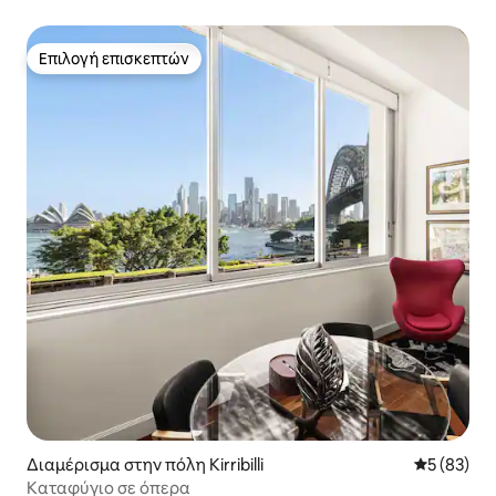
πισίνα
Επιλογή επισκεπτών
Επιλογή επισκεπτών
Διαμέρισμα στην πόλη Kirribilli
Μέση βαθμο
5 (83)
Καταφύγιο σε όπερα