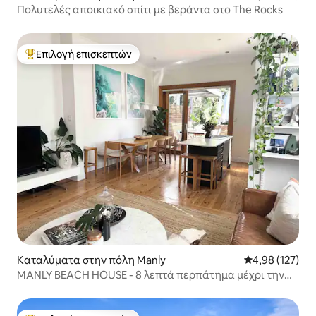
Πολυτελές αποικιακό σπίτι με βεράντα στο The Rocks
Επιλογή επισκεπτών
Κορυφαία επιλογή επισκεπτών
Καταλύματα στην πόλη Manly
Μέση βαθμολογί
4,98 (127)
MANLY BEACH HOUSE - 8 λεπτά περπάτημα μέχρι την
παραλία Manly!