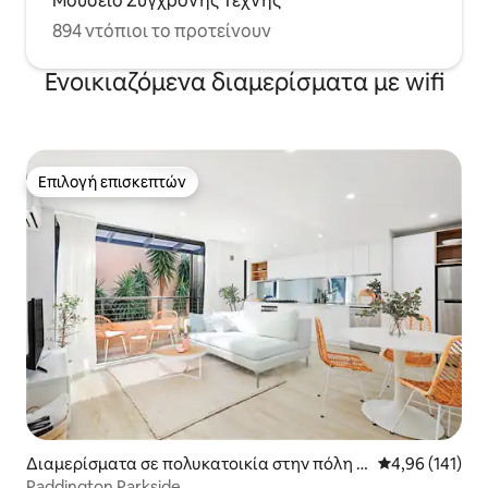
Μουσείο Σύγχρονης Τέχνης
894 ντόπιοι το προτείνουν
Ενοικιαζόμενα διαμερίσματα με wifi
Επιλογή επισκεπτών
Επιλογή επισκεπτών
Διαμερίσματα σε πολυκατοικία στην πόλη P
Μέση βαθμολογί
4,96 (141)
addington
Paddington Parkside