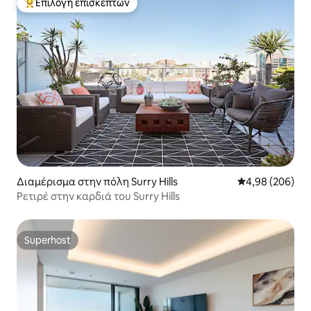
Επιλογή επισκεπτών
Κορυφαία επιλογή επισκεπτών
Διαμέρισμα στην πόλη Surry Hills
Μέση βαθμολογί
4,98 (206)
Ρετιρέ στην καρδιά του Surry Hills
Superhost
Superhost