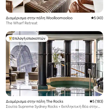
Διαμέρισμα στην πόλη Woolloomooloo
Μέση βαθμο
5 (40)
The Wharf Retreat
Επιλογή επισκεπτών
Κορυφαία επιλογή επισκεπτών
Διαμέρισμα στην πόλη The Rocks
Μέση βαθμολ
5 (183)
Σουίτα Supreme Sydney Rocks + Εκπληκτική θέα στην