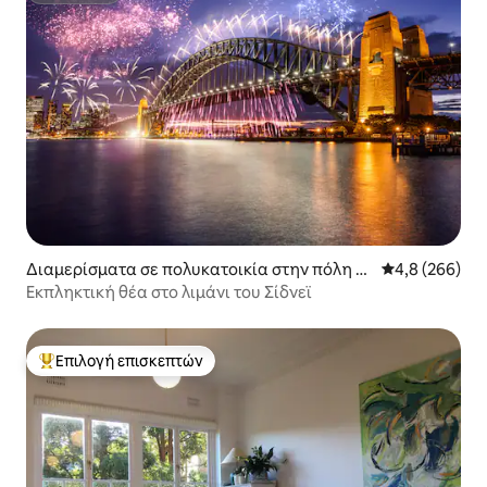
Διαμερίσματα σε πολυκατοικία στην πόλη Ki
Μέση βαθμολογ
4,8 (266)
rribilli
Εκπληκτική θέα στο λιμάνι του Σίδνεϊ
Επιλογή επισκεπτών
Κορυφαία επιλογή επισκεπτών