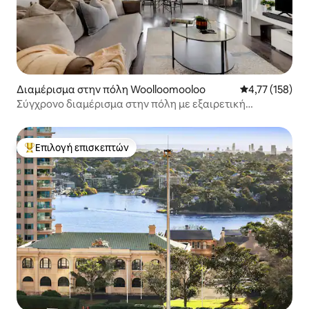
Διαμέρισμα στην πόλη Woolloomooloo
Μέση βαθμολογ
4,77 (158)
Σύγχρονο διαμέρισμα στην πόλη με εξαιρετική
τοποθεσία + χώρο στάθμευσης
Επιλογή επισκεπτών
Κορυφαία επιλογή επισκεπτών