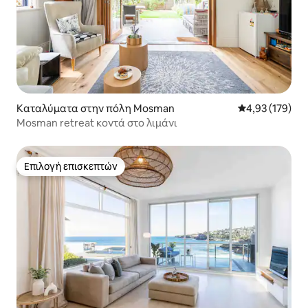
Καταλύματα στην πόλη Mosman
Μέση βαθμολογί
4,93 (179)
Mosman retreat κοντά στο λιμάνι
Επιλογή επισκεπτών
Επιλογή επισκεπτών