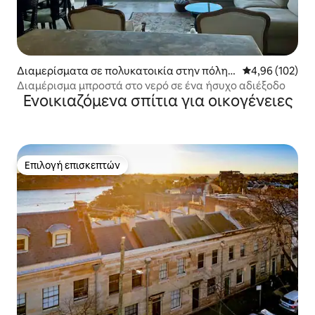
Διαμερίσματα σε πολυκατοικία στην πόλη E
Μέση βαθμολογί
4,96 (102)
lizabeth Bay
Διαμέρισμα μπροστά στο νερό σε ένα ήσυχο αδιέξοδο
Ενοικιαζόμενα σπίτια για οικογένειες
Επιλογή επισκεπτών
Επιλογή επισκεπτών