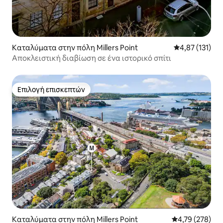
Καταλύματα στην πόλη Millers Point
Μέση βαθμολογ
4,87 (131)
Αποκλειστική διαβίωση σε ένα ιστορικό σπίτι
Επιλογή επισκεπτών
Επιλογή επισκεπτών
Καταλύματα στην πόλη Millers Point
Μέση βαθμολογί
4,79 (278)