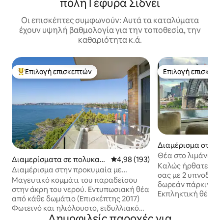
πόλη Γέφυρα Σίδνεϊ
Οι επισκέπτες συμφωνούν: Αυτά τα καταλύματα
έχουν υψηλή βαθμολογία για την τοποθεσία, την
καθαριότητα κ.ά.
Επιλογή επισκεπτών
Επιλογή επισκεπ
Κορυφαία επιλογή επισκεπτών
Επιλογή επισκεπ
Διαμέρισμα στην π
billi
Θέα στο λιμάνι τ
Διαμερίσματα σε πολυκατ
Μέση βαθμολογία: 4,98 στα 5, 1
4,98 (193)
κλάσης - Superho
Καλώς ήρθατε στ
οικία στην πόλη Mosman
Διαμέρισμα στην προκυμαία με
σας με 2 υπνοδωμά
υπέροχη πανοραμική θέα
Μαγευτικό κομμάτι του παραδείσου
δωρεάν πάρκινγκ 
στην άκρη του νερού. Εντυπωσιακή θέα
Εκπληκτική θέα στ
από κάθε δωμάτιο (Επισκέπτης 2017)
Βρίσκεται στο Kirr
Φωτεινό και ηλιόλουστο, ειδυλλιακό
λεπτών με τα πόδ
Δημοφιλείς παροχές για
καταφύγιο δίπλα στη θάλασσα