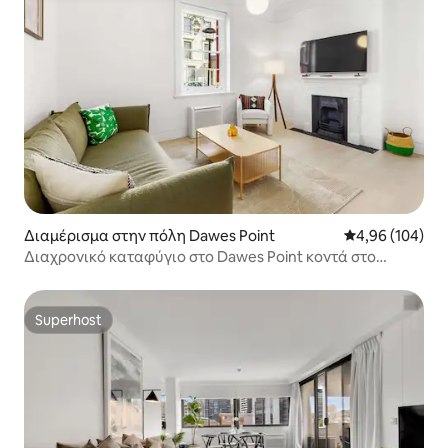
Διαμέρισμα στην πόλη Dawes Point
Μέση βαθμολογί
4,96 (104)
Διαχρονικό καταφύγιο στο Dawes Point κοντά στο
Circular Quay
Superhost
Superhost