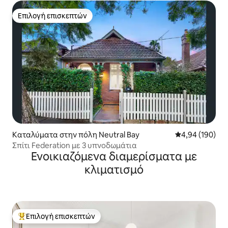
Επιλογή επισκεπτών
Επιλογή επισκεπτών
Καταλύματα στην πόλη Neutral Bay
Μέση βαθμολογί
4,94 (190)
Σπίτι Federation με 3 υπνοδωμάτια
Ενοικιαζόμενα διαμερίσματα με
κλιματισμό
Επιλογή επισκεπτών
Κορυφαία επιλογή επισκεπτών