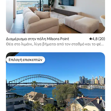
Διαμέρισμα στην πόλη Milsons Point
Μέση βαθμολο
4,8 (20)
Θέα στο λιμάνι, λίγα βήματα από τον σταθμό και το φέρι
+ δωρεάν πάρκινγκ.
Επιλογή επισκεπτών
Επιλογή επισκεπτών