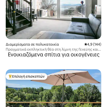
Διαμερίσματα σε πολυκατοικία
Μέση βαθμολογ
4,9 (144)
Πραγματικά εκπληκτική θέα στη λίμνη της Γενεύης και
Ενοικιαζόμενα σπίτια για οικογένειες
στις Άλπεις
Επιλογή επισκεπτών
Κορυφαία επιλογή επισκεπτών