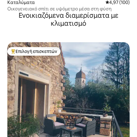
Καταλύματα
Μέση βαθμολογί
4,97 (100)
Οικογενειακό σπίτι σε υψόμετρο μέσα στη φύση
Ενοικιαζόμενα διαμερίσματα με
κλιματισμό
Επιλογή επισκεπτών
Κορυφαία επιλογή επισκεπτών