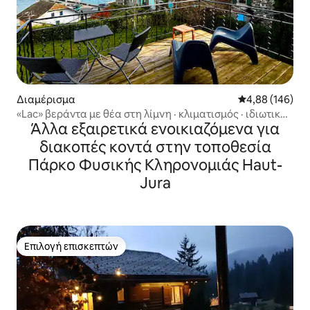
Διαμέρισμα
Μέση βαθμολογί
4,88 (146)
«Lac» βεράντα με θέα στη λίμνη · κλιματισμός · ιδιωτικός
Άλλα εξαιρετικά ενοικιαζόμενα για
χώρος στάθμευσης
διακοπές κοντά στην τοποθεσία
Πάρκο Φυσικής Κληρονομιάς Haut-
Jura
Επιλογή επισκεπτών
Επιλογή επισκεπτών