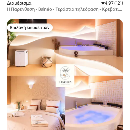
Διαμέρισμα
Μέση βαθμολογ
4,97 (121)
Η Παρένθεση - Balnéo - Τεράστια τηλεόραση - Κρεβάτι
King Size
Επιλογή επισκεπτών
Επιλογή επισκεπτών