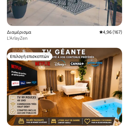
Διαμέρισμα
Μέση βαθμολογί
4,96 (167)
L'ArlayZen
Επιλογή επισκεπτών
Επιλογή επισκεπτών