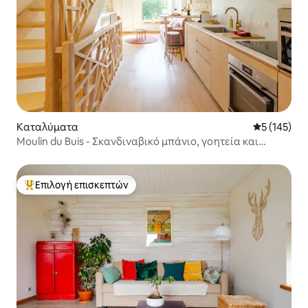
Καταλύματα
Μέση βαθμολ
5 (145)
Moulin du Buis - Σκανδιναβικό μπάνιο, γοητεία και
χαλάλαξη
Επιλογή επισκεπτών
Κορυφαία επιλογή επισκεπτών