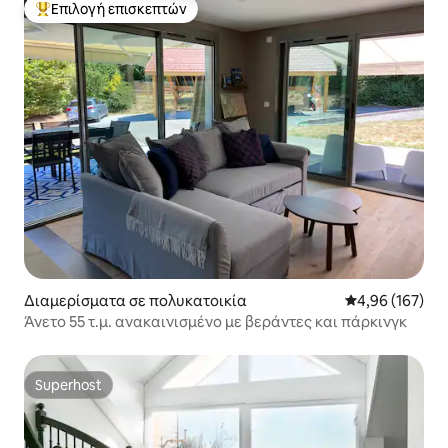
Επιλογή επισκεπτών
Κορυφαία επιλογή επισκεπτών
Διαμερίσματα σε πολυκατοικία
Μέση βαθμολογί
4,96 (167)
Άνετο 55 τ.μ. ανακαινισμένο με βεράντες και πάρκινγκ
Superhost
Superhost