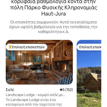
κορυφαία βαθμολογία κοντά στην
πόλη Πάρκο Φυσικής Κληρονομιάς
Haut-Jura
Οι επισκέπτες συμφωνούν: Αυτά τα καταλύματα
έχουν υψηλή βαθμολογία για την τοποθεσία, την
καθαριότητα κ.ά.
Επιλογή επισκεπτών
Επιλογή επισκεπ
Κορυφαία επιλογή επισκεπτών
Επιλογή επισκεπ
Σαλέ
Μέση βαθμολογία: 5 στα 5, 1
5 (152)
Landscape Lodge - κομψό σαλέ με
εκπληκτική θέα
Το Landscape Lodge είναι ένα
καταφύγιο από την ταχύτητα της