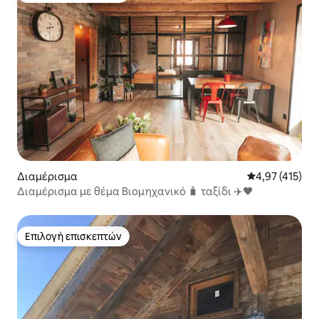
Διαμέρισμα
Μέση βαθμολογ
4,97 (415)
Διαμέρισμα με θέμα Βιομηχανικό 🧳 ταξίδι ✈️🖤
Επιλογή επισκεπτών
Επιλογή επισκεπτών