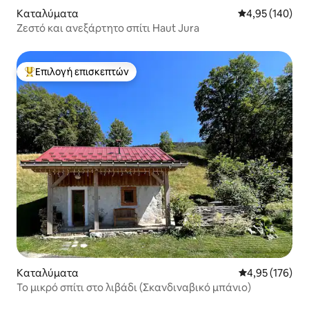
Καταλύματα
Μέση βαθμολογί
4,95 (140)
Ζεστό και ανεξάρτητο σπίτι Haut Jura
Επιλογή επισκεπτών
Κορυφαία επιλογή επισκεπτών
Καταλύματα
Μέση βαθμολογί
4,95 (176)
Το μικρό σπίτι στο λιβάδι (Σκανδιναβικό μπάνιο)