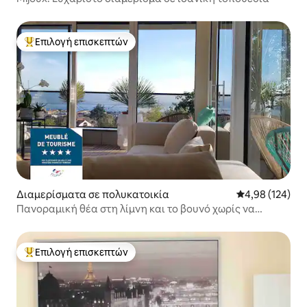
Επιλογή επισκεπτών
Κορυφαία επιλογή επισκεπτών
Διαμερίσματα σε πολυκατοικία
Μέση βαθμολογί
4,98 (124)
Πανοραμική θέα στη λίμνη και το βουνό χωρίς να
υπάρχει κάποιο άλλο κτίριο απέναντι.
Επιλογή επισκεπτών
Κορυφαία επιλογή επισκεπτών