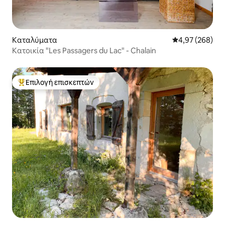
Καταλύματα
Μέση βαθμολογί
4,97 (268)
Κατοικία "Les Passagers du Lac" - Chalain
Επιλογή επισκεπτών
Κορυφαία επιλογή επισκεπτών