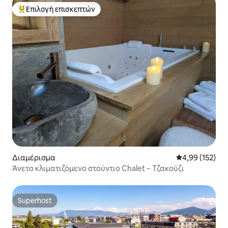
Επιλογή επισκεπτών
Κορυφαία επιλογή επισκεπτών
Διαμέρισμα
Μέση βαθμολογί
4,99 (152)
Άνετο κλιματιζόμενο στούντιο Chalet – Τζακούζι
Superhost
Superhost