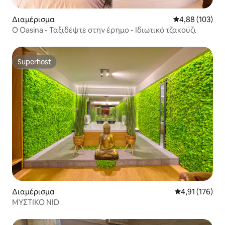
Διαμέρισμα
Μέση βαθμολογί
4,88 (103)
Ο Oasina - Ταξιδέψτε στην έρημο - Ιδιωτικό τζακούζι
Superhost
Superhost
Διαμέρισμα
Μέση βαθμολογ
4,91 (176)
ΜΥΣΤΙΚΟ NID