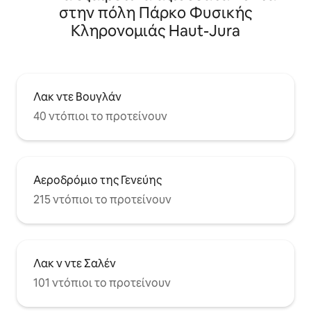
στην πόλη Πάρκο Φυσικής
Κληρονομιάς Haut-Jura
Λακ ντε Βουγλάν
40 ντόπιοι το προτείνουν
Αεροδρόμιο της Γενεύης
215 ντόπιοι το προτείνουν
Λακ ν ντε Σαλέν
101 ντόπιοι το προτείνουν