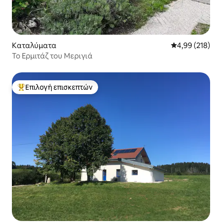
Καταλύματα
Μέση βαθμολογί
4,99 (218)
Το Ερμιτάζ του Μεριγιά
Επιλογή επισκεπτών
Κορυφαία επιλογή επισκεπτών