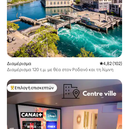
Διαμέρισμα
Μέση βαθμολογί
4,82 (102)
Διαμέρισμα 120 τ.μ. με θέα στον Ροδανό και τη λίμνη
Επιλογή επισκεπτών
Κορυφαία επιλογή επισκεπτών