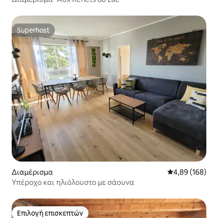
Superhost
Superhost
Διαμέρισμα
Μέση βαθμολογί
4,89 (168)
Υπέροχο και ηλιόλουστο με σάουνα
Επιλογή επισκεπτών
Επιλογή επισκεπτών