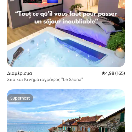
Διαμέρισμα
Μέση βαθμολογί
4,98 (165)
Σπα και Κινηματογράφος "Le Saona"
Superhost
Superhost