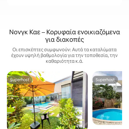
Νονγκ Καε – Κορυφαία ενοικιαζόμενα
για διακοπές
Οι επισκέπτες συμφωνούν: Αυτά τα καταλύματα
έχουν υψηλή βαθμολογία για την τοποθεσία, την
καθαριότητα κ.ά.
Superhost
Superhost
Superhost
Superhost