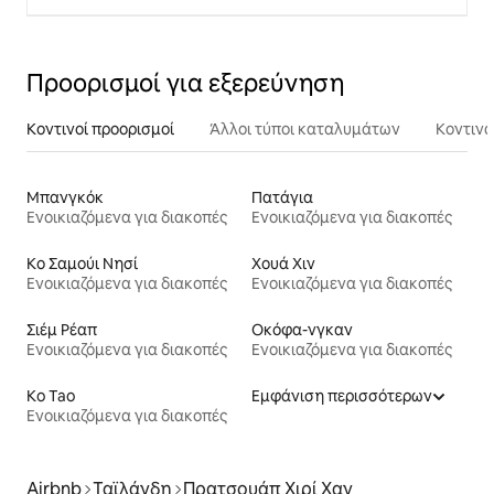
Προορισμοί για εξερεύνηση
Κοντινοί προορισμοί
Άλλοι τύποι καταλυμάτων
Κοντινά
Μπανγκόκ
Πατάγια
Ενοικιαζόμενα για διακοπές
Ενοικιαζόμενα για διακοπές
Κο Σαμούι Νησί
Χουά Χιν
Ενοικιαζόμενα για διακοπές
Ενοικιαζόμενα για διακοπές
Σιέμ Ρέαπ
Οκόφα-νγκαν
Ενοικιαζόμενα για διακοπές
Ενοικιαζόμενα για διακοπές
Ko Tao
Εμφάνιση περισσότερων
Ενοικιαζόμενα για διακοπές
Airbnb
Ταϊλάνδη
Πρατσουάπ Χιρί Χαν