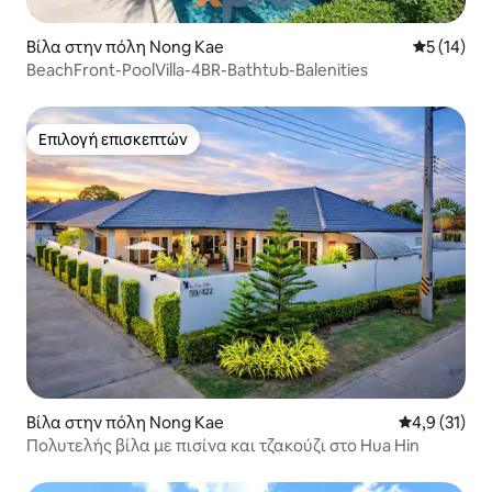
Βίλα στην πόλη Nong Kae
Μέση βαθμο
5 (14)
BeachFront-PoolVilla-4BR-Bathtub-Balenities
Επιλογή επισκεπτών
Επιλογή επισκεπτών
Βίλα στην πόλη Nong Kae
Μέση βαθμολ
4,9 (31)
Πολυτελής βίλα με πισίνα και τζακούζι στο Hua Hin