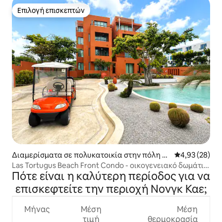
Επιλογή επισκεπτών
Επιλογή επισκεπτών
Διαμερίσματα σε πολυκατοικία στην πόλη N
Μέση βαθμολογ
4,93 (28)
ong Kae
Las Tortugus Beach Front Condo - οικογενειακό δωμάτιο
Πότε είναι η καλύτερη περίοδος για να
σουίτας
επισκεφτείτε την περιοχή Νονγκ Καε;
Μήνας
Μέση
Μέση
τιμή
θερμοκρασία