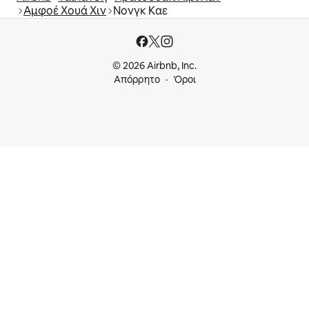
Αμφοέ Χουά Χιν
Νονγκ Καε
© 2026 Airbnb, Inc.
Απόρρητο
Όροι