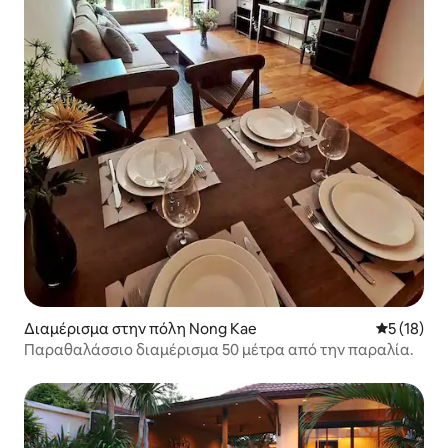
Διαμέρισμα στην πόλη Nong Kae
Μέση βαθμο
5 (18)
Παραθαλάσσιο διαμέρισμα 50 μέτρα από την παραλία.