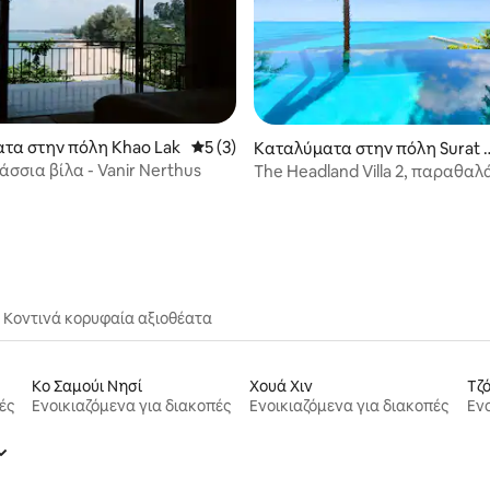
τα στην πόλη Khao Lak
Μέση βαθμολογία: 5 στα 5, 3 κριτικές
5 (3)
Καταλύματα στην πόλη Surat 
hani
σσια βίλα - Vanir Nerthus
The Headland Villa 2, παραθαλ
 στα 5, 15 κριτικές
ηλιοβασίλεμα Σαμούι
Κοντινά κορυφαία αξιοθέατα
Κο Σαμούι Νησί
Χουά Χιν
Τζ
ές
Ενοικιαζόμενα για διακοπές
Ενοικιαζόμενα για διακοπές
Ενο