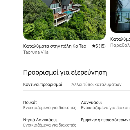
Καταλύμα
Παραθαλά
Καταλύματα στην πόλη Ko Tao
Μέση βαθμολογία: 5
5 (15)
Taoruna Villa
Προορισμοί για εξερεύνηση
Κοντινοί προορισμοί
Άλλοι τύποι καταλυμάτων
Πουκέτ
Λανγκάουι
Ενοικιαζόμενα για διακοπές
Ενοικιαζόμενα για διακοπ
Νησιά Λανγκάουι
Εμφάνιση περισσότερων
Ενοικιαζόμενα για διακοπές