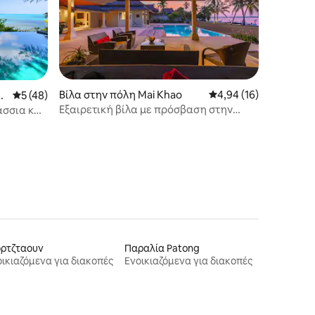
Βίλα στην πόλη Mai Khao
Μέση βαθμολογία: 4,9
4,94 (16)
T
Μέση βαθμολογία: 5 στα 5, 48 κριτικές
5 (48)
Εξαιρετική βίλα με πρόσβαση στην
άσσια και
παραλία, 4 υπνοδωμάτια,
όρτζταουν
Παραλία Patong
ικιαζόμενα για διακοπές
Ενοικιαζόμενα για διακοπές