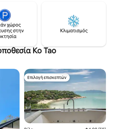
ά με την
τέχνης. Η πισίνα υπερχείλισης είναι 14
α από
x 5 μέτρα με 2 ταϊλανδέζικα σαλέ σε
άτια. Η
κάθε πλευρά για χαλάρωση σε
ου λόφου,
εξωτερικό χώρο και εκπληκτική θέα. Η
εντρικό
παραλία Surin απέχει μόλις 10 λεπτά με
άν χώρος
κό ρεύμα
τα πόδια από τη βίλα. Περιλαμβάνονται
ευσης στην
Κλιματισμός
πρωινό και μεταφορά από και προς το
οκτησία
αεροδρόμιο.
οποθεσία Ko Tao
Επιλογή επισκεπτών
Επιλογή επισκεπτών