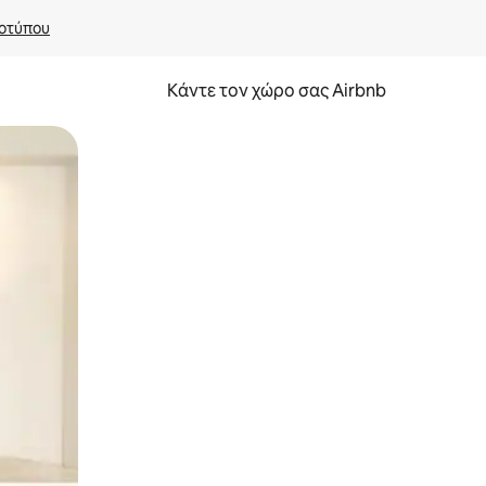
οτύπου
Κάντε τον χώρο σας Airbnb
α την εξερευνήσετε με την αφή ή να τη σύρετε με τα δάχτυλα.