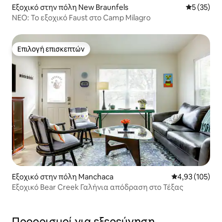
Εξοχικό στην πόλη New Braunfels
Μέση βαθμο
5 (35)
ΝΕΟ: Το εξοχικό Faust στο Camp Milagro
Επιλογή επισκεπτών
Επιλογή επισκεπτών
Εξοχικό στην πόλη Manchaca
Μέση βαθμολογί
4,93 (105)
Εξοχικό Bear Creek Γαλήνια απόδραση στο Τέξας
Προορισμοί για εξερεύνηση