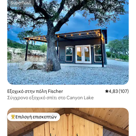
Superhost
Superhost
Εξοχικό στην πόλη Fischer
Μέση βαθμολογί
4,83 (107)
Σύγχρονο εξοχικό σπίτι στο Canyon Lake
Επιλογή επισκεπτών
Κορυφαία επιλογή επισκεπτών