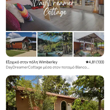
Εξοχικό στην πόλη Wimberley
Μέση βαθμολογ
4,81 (133)
DayDreamerCottage μέσα στον ποταμό Blanco
(υδρομασάζ)