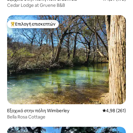
Cedar Lodge at Gruene B&B
Επιλογή επισκεπτών
Κορυφαία επιλογή επισκεπτών
Εξοχικό στην πόλη Wimberley
Μέση βαθμολογί
4,98 (261)
Bella Rosa Cottage