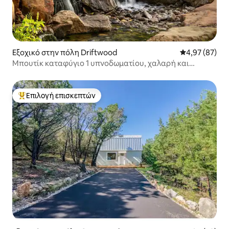
Εξοχικό στην πόλη Driftwood
Μέση βαθμολογ
4,97 (87)
Μπουτίκ καταφύγιο 1 υπνοδωματίου, χαλαρή και
θερμαινόμενη πισίνα καουμπόι
Επιλογή επισκεπτών
Κορυφαία επιλογή επισκεπτών