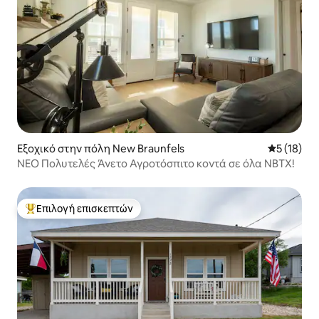
Εξοχικό στην πόλη New Braunfels
Μέση βαθμο
5 (18)
ΝΈΟ Πολυτελές Άνετο Αγροτόσπιτο κοντά σε όλα NBTX!
Επιλογή επισκεπτών
Κορυφαία επιλογή επισκεπτών