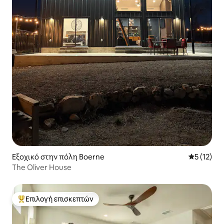
Εξοχικό στην πόλη Boerne
Μέση βαθμ
5 (12)
The Oliver House
Επιλογή επισκεπτών
Κορυφαία επιλογή επισκεπτών