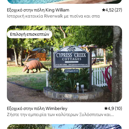
Εξοχικό στην πόλη King William
Μέση βαθμολογ
4,52 (27)
Ιστορική κατοικία Riverwalk με πισίνα και σπα
Επιλογή επισκεπτών
Επιλογή επισκεπτών
Εξοχικό στην πόλη Wimberley
Μέση βαθμολ
4,9 (10)
Ζήστε την εμπειρία των καλύτερων Ξυλόσπιτων και
Εξοχικών σπιτιών με λιγότερα χρήματα