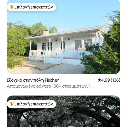
Επιλογή επισκεπτών
Κορυφαία επιλογή επισκεπτών
Εξοχικό στην πόλη Fischer
Μέση βαθμολογί
4,99 (136)
Απομονωμένο ράντσο 100+ στρεμμάτων, 1
υπνοδωμάτιο/1 υπνοδωμάτιο, φιλικό προς τα κατοικίδια
Επιλογή επισκεπτών
Κορυφαία επιλογή επισκεπτών