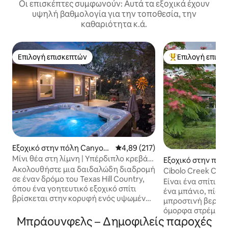
Οι επισκέπτες συμφωνούν: Αυτά τα εξοχικά έχουν
υψηλή βαθμολογία για την τοποθεσία, την
καθαριότητα κ.ά.
Επιλογή επισκεπτών
Επιλογή επισκ
Επιλογή επισκεπτών
Κορυφαία επιλογ
Εξοχικό στην πόλη Canyon
Μέση βαθμολογία: 4,89 στα 5, 2
4,89 (217)
Lake
Μίνι θέα στη λίμνη | Υπέρδιπλο κρεβάτι
Εξοχικό στην πόλη
| The Overlook Cottage
Ακολουθήστε μια δαιδαλώδη διαδρομή
Cibolo Creek Cou
σε έναν δρόμο του Texas Hill Country,
από 2 στρέμματα
Είναι ένα σπίτι 
όπου ένα γοητευτικό εξοχικό σπίτι
ένα μπάνιο, πίσω
βρίσκεται στην κορυφή ενός υψωμένου
μπροστινή βεράν
οικοπέδου και περιμένει την άφιξή
όμορφα στρέμματ
σας. Οι βραδινές συγκεντρώσεις
Μπράουνφελς – Δημοφιλείς παροχές
χωράφια και απέν
πραγματοποιούνται σε ένα ζεστό