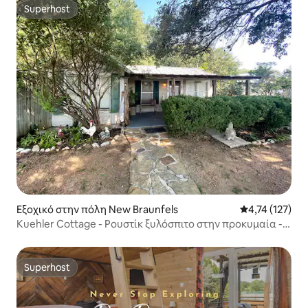
Superhost
Superhost
Εξοχικό στην πόλη New Braunfels
Μέση βαθμολογ
4,74 (127)
Kuehler Cottage - Ρουστίκ ξυλόσπιτο στην προκυμαία -
Τζακούζι
Superhost
Superhost