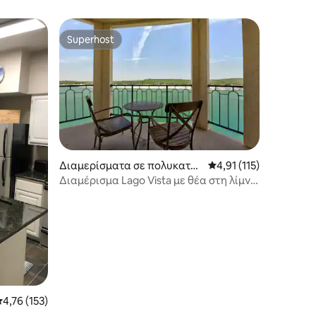
Superhost
Superhost
Διαμερίσματα σε πολυκατοι
Μέση βαθμολογία: 4,91
4,91 (115)
κία στην πόλη Lago Vista
Διαμέρισμα Lago Vista με θέα στη λίμνη
Travis και πισίνα
έση βαθμολογία: 4,76 στα 5, 153 κριτικές
4,76 (153)