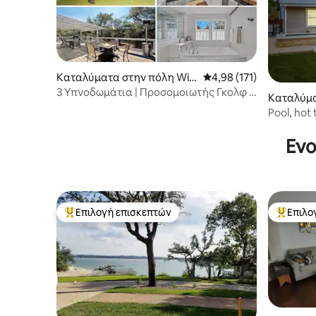
Καταλύματα στην πόλη Wi
Μέση βαθμολογία: 4,98 
4,98 (171)
mberley
3 Υπνοδωμάτια | Προσομοιωτής Γκολφ |
Καταλύμα
Ηλεκτρονικά
nson City
Pool, hot
Square
Ενο
Επιλογή επισκεπτών
Επιλο
Κορυφαία επιλογή επισκεπτών
Κορυφαί