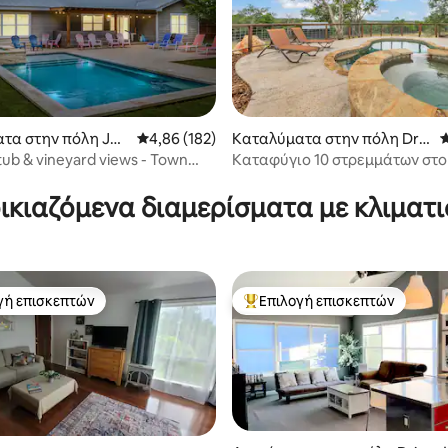
στα 5, 171 κριτικές
τα στην πόλη Joh
Μέση βαθμολογία: 4,86 στα 5, 182 κριτικές
4,86 (182)
Καταλύματα στην πόλη Drip
Μ
ping Springs
 tub & vineyard views - Town
Καταφύγιο 10 στρεμμάτων στο H
Country με θέα, πισίνα και σπ
ικιαζόμενα διαμερίσματα με κλιματ
γή επισκεπτών
Επιλογή επισκεπτών
α επιλογή επισκεπτών
Κορυφαία επιλογή επισκεπτών