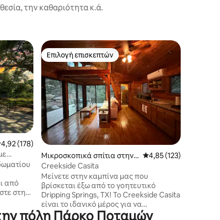
εσία, την καθαριότητα κ.ά.
Καταλύμα
Επιλογή επισκεπτών
Επιλ
Επιλογή επισκεπτών
Κορυφαί
ping Spri
Day Dripp
κατασκε
Το άνετο
μια αυλή
και προσ
γοητείας
Τέξας κα
μας, που
συλλογή 
εφεδρική
έση βαθμολογία: 4,92 στα 5, 178 κριτικές
4,92 (178)
ολόκληρο
με
Μικροσκοπικά σπίτια στην
Μέση βαθμολογία: 4,85
4,85 (123)
συσκευές
άνιων
δωματίου
πόλη Dripping Springs
Κάντε ch
Creekside Casita
κωδικό σ
Μείνετε στην καμπίνα μας που
ι από
στεγασμέ
βρίσκεται έξω από το γοητευτικό
στε στη
οικογενε
Dripping Springs, TX! Το Creekside Casita
ή
σημαίνει
είναι το ιδανικό μέρος για να
ινη αυλή.
εργασιών
στην πόλη Πάρκο Ποταμών
απολαύσετε μια ήσυχη και γαλήνια