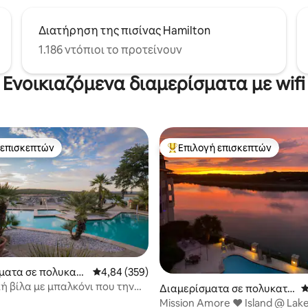
Διατήρηση της πισίνας Hamilton
1.186 ντόπιοι το προτείνουν
Ενοικιαζόμενα διαμερίσματα με wifi
 επισκεπτών
Επιλογή επισκεπτών
 επισκεπτών
Κορυφαία επιλογή επισκεπτών
στα 5, 230 κριτικές
ματα σε πολυκατο
Μέση βαθμολογία: 4,84 στα 5, 359 κριτικές
4,84 (359)
 πόλη Lago Vista
ή βίλα με μπαλκόνι που την
Διαμερίσματα σε πολυκατο
Μ
ει!
ικία στην πόλη Lago Vista
Mission Amore ❤️ Island @ Lake