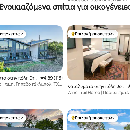
Ενοικιαζόμενα σπίτια για οικογένειε
 επισκεπτών
Επιλογή επισκεπτών
 επισκεπτών
Κορυφαία επιλογή επισκεπτών
τα στην πόλη Drip
Μέση βαθμολογία: 4,89 στα 5, 116 κριτικές
4,89 (116)
ngs
 1 τιμή. Γήπεδο πίκλμπολ. TX
στα 5, 279 κριτικές
Καταλύματα στην πόλη Joh
Μ
ry
nson City
Wine Trail Home | Περπατήστε 
κέντρο της πόλης | 3 υπνοδωμ
 επισκεπτών
Επιλογή επισκεπτών
 επισκεπτών
Κορυφαία επιλογή επισκεπτών