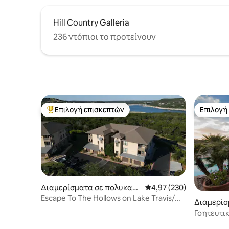
Hill Country Galleria
236 ντόπιοι το προτείνουν
Επιλογή επισκεπτών
Επιλογή
Κορυφαία επιλογή επισκεπτών
Επιλογή
Διαμερίσματα σε πολυκατο
Μέση βαθμολογία: 4,97 
4,97 (230)
ικία στην πόλη Jonestown
Escape To The Hollows on Lake Travis/
Διαμερίσ
Golf cart
ικία στην
Γοητευτικ
περιβάλλ