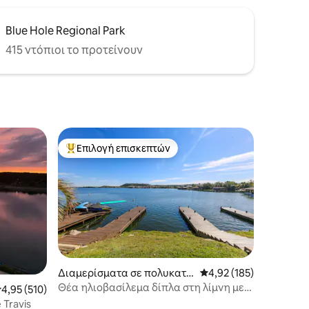
Blue Hole Regional Park
415 ντόπιοι το προτείνουν
Επιλογή επισκεπτών
Κορυφαία επιλογή επισκεπτών
Διαμερίσματα σε πολυκατο
Μέση βαθμολογία: 4,92
4,92 (185)
ικία στην πόλη Horseshoe B
Θέα ηλιοβασίλεμα δίπλα στη λίμνη με
έση βαθμολογία: 4,95 στα 5, 510 κριτικές
4,95 (510)
ay
πισίνα και αποβάθρα!
 Travis