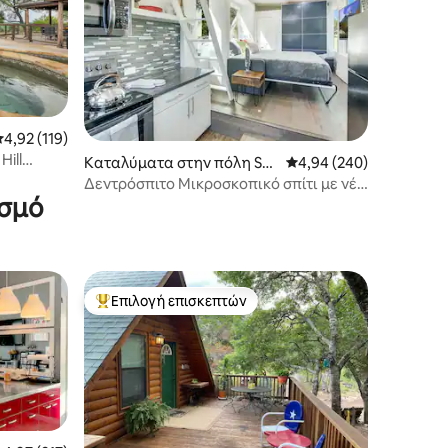
έση βαθμολογία: 4,92 στα 5, 119 κριτικές
4,92 (119)
ill
Καταλύματα στην πόλη Spi
Μέση βαθμολογία: 4,94 
4,94 (240)
α
cewood
Δεντρόσπιτο Μικροσκοπικό σπίτι με νέα
ισμό
υδρομασάζ
Επιλογή επισκεπτών
Κορυφαία επιλογή επισκεπτών