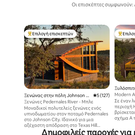
Οι επισκέπτες συμφωνούν: 
Επιλογή επισκεπτών
Επιλο
Κορυφαία επιλογή επισκεπτών
Κορυφαί
Ξυλόσπιτ
erley
Modern A
Ξενώνας στην πόλη Johnson Ci
Μέση βαθμολογία: 5 
5 (127)
**τζακούζ
Σε έναν 
ty
Ξενώνες Pedernales River - Μπλε
περιοχή H
Μοναδικοί πολυτελείς ξενώνες ενός
βρίσκεται
υπνοδωματίου στον ποταμό Pedernales
σχήμα Α π
στο Johnson City. Ιδανικό για μια
συνδυασμ
αξέχαστη απόδραση στο Texas Hill
και καλλι
Δημοφιλείς παροχές για
Country και μονοπάτι κρασιού.