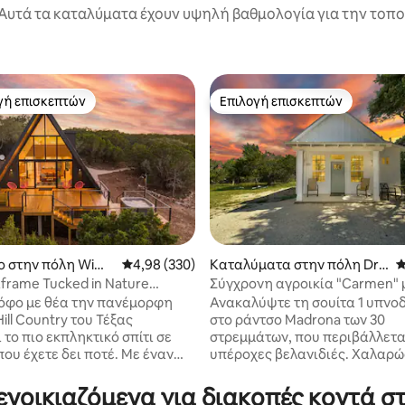
Αυτά τα καταλύματα έχουν υψηλή βαθμολογία για την τοποθ
γή επισκεπτών
Επιλογή επισκεπτών
α επιλογή επισκεπτών
Επιλογή επισκεπτών
ο στην πόλη Wimb
Μέση βαθμολογία: 4,98 στα 5, 330 κριτικές
4,98 (330)
Καταλύματα στην πόλη Dri
Μ
pping Springs
frame Tucked in Nature
Σύγχρονη αγροικία "Carmen" 
στα 5, 127 κριτικές
ι & θέα**
βεράντα για παρατήρηση ουρ
λόφο με θέα την πανέμορφη
Ανακαλύψτε τη σουίτα 1 υπνο
σωμάτων.
ill Country του Τέξας
στο ράντσο Madrona των 30
 το πιο εκπληκτικό σπίτι σε
στρεμμάτων, που περιβάλλετα
ου έχετε δει ποτέ. Με έναν
υπέροχες βελανιδιές. Χαλαρώ
ό από στιλ μεσής του αιώνα
φιλόξενη μπροστινή βεράντα 
τεχνικές πινελιές, αυτός ο
κοιτάξτε τα αστέρια στην πέτρ
 ενοικιαζόμενα για διακοπές κοντά 