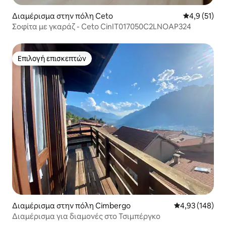
Διαμέρισμα στην πόλη Ceto
Μέση βαθμολ
4,9 (51)
Σοφίτα με γκαράζ - Ceto CinIT017050C2LNOAP324
Επιλογή επισκεπτών
Επιλογή επισκεπτών
Διαμέρισμα στην πόλη Cimbergo
Μέση βαθμολογί
4,93 (148)
Διαμέρισμα για διαμονές στο Τσιμπέργκο