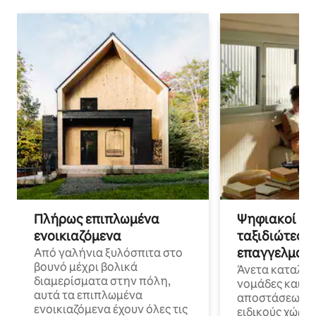
Πλήρως επιπλωμένα
Ψηφιακοί νο
ενοικιαζόμενα
ταξιδιώτες γ
επαγγελματι
Από γαλήνια ξυλόσπιτα στο
βουνό μέχρι βολικά
Άνετα καταλύμ
διαμερίσματα στην πόλη,
νομάδες και ε
αυτά τα επιπλωμένα
αποστάσεως με 
ενοικιαζόμενα έχουν όλες τις
ειδικούς χώρου