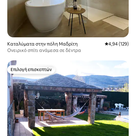
Καταλύματα στην πόλη Μαδρίτη
Μέση βαθμολογί
4,94 (129)
Ονειρικό σπίτι ανάμεσα σε δέντρα
Επιλογή επισκεπτών
Επιλογή επισκεπτών