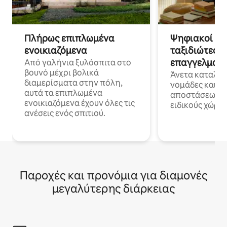
Πλήρως επιπλωμένα
Ψηφιακοί νο
ενοικιαζόμενα
ταξιδιώτες γ
επαγγελματι
Από γαλήνια ξυλόσπιτα στο
βουνό μέχρι βολικά
Άνετα καταλύμ
διαμερίσματα στην πόλη,
νομάδες και ε
αυτά τα επιπλωμένα
αποστάσεως με 
ενοικιαζόμενα έχουν όλες τις
ειδικούς χώρου
ανέσεις ενός σπιτιού.
Παροχές και προνόμια για διαμονές
μεγαλύτερης διάρκειας