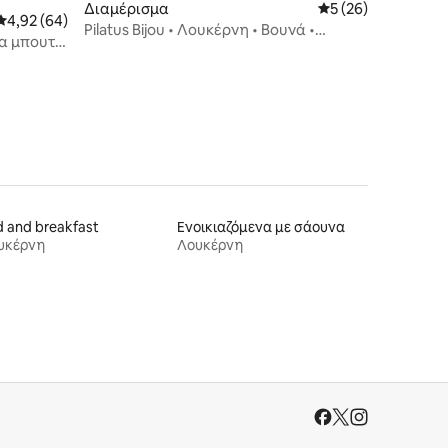
Διαμέρισμα
Μέση βαθμολογία: 
5 (26)
Μέση βαθμολογία: 4,92 στα 5, 64 κριτικές
4,92 (64)
Pilatus Bijou • Λουκέρνη • Βουνά •
μα μπουτίκ
Ιντερλάκεν
 and breakfast
Ενοικιαζόμενα με σάουνα
υκέρνη
Λουκέρνη