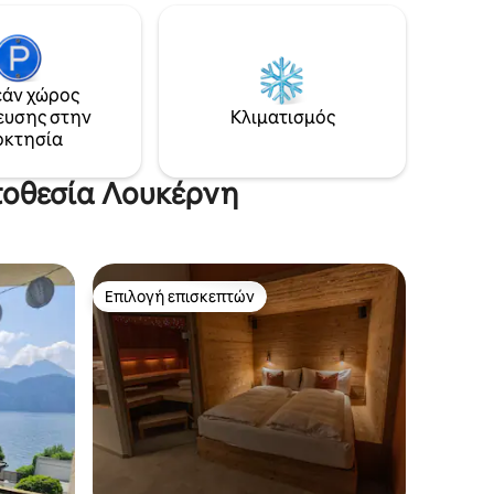
ν Παλιά
πολυθρόνες και ξαπλώστρες. Υπάρχει
 παλιά
επίσης ένας πυροσβεστικός δακτύλιος.
.
Πίσω από το σπίτι ξεκινά ένα όμορφο
μας μια
δάσος για πεζοπορία.
άν χώρος
νης
ευσης στην
Κλιματισμός
ρήση
οκτησία
της
ης, καθώς
οποθεσία Λουκέρνη
Επιλογή επισκεπτών
Επιλογή επισκεπτών