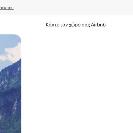
οτύπου
Κάντε τον χώρο σας Airbnb
α την εξερευνήσετε με την αφή ή να τη σύρετε με τα δάχτυλα.