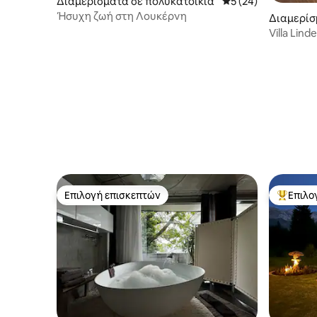
Διαμερίσματα σε πολυκατοικία
Μέση βαθμολογία: 5
5 (24)
Ήσυχη ζωή στη Λουκέρνη
Διαμερίσ
Villa Lin
Επιλογή επισκεπτών
Επιλο
Επιλογή επισκεπτών
Κορυφαί