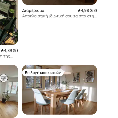
Διαμέρισμα
Μέση βαθμολογία: 4,98
4,98 (63)
Αποκλειστική ιδιωτική σουίτα σπα στη
Λουκέρνη
Μέση βαθμολογία: 4,89 στα 5, 9 κριτικές
4,89 (9)
η της
κι
Επιλογή επισκεπτών
Επιλογή επισκεπτών