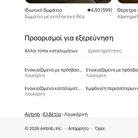
Ιδιωτικό δωμάτιο
Μέση βαθμολογία: 4,93 
4,93 (599)
Θέρετρα 
δωμάτιο με εκπληκτική θέα
Alpengart
κατάλυμα
Προορισμοί για εξερεύνηση
Άλλοι τύποι καταλυμάτων
Δραστηριότητες
Ενοικιαζόμενα με πρόσβαση σε παραλία
Λουκέρνη
Λουκέρνη
Ενοικιαζόμενα καταλύματα με πρόσβαση στη λίμνη
Εμφάνιση περισσότερων
Λουκέρνη
Airbnb
Ελβετία
Λουκέρνη
© 2026 Airbnb, Inc.
Απόρρητο
Όροι