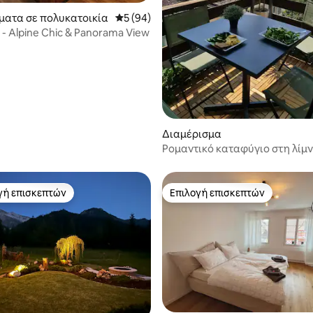
 στα 5, 24 κριτικές
ματα σε πολυκατοικία
Μέση βαθμολογία: 5 στα 5, 94 κριτικές
5 (94)
de - Alpine Chic & Panorama View
Διαμέρισμα
Ρομαντικό καταφύγιο στη λίμν
Λουκέρνης κοντά στο όρος Ρίγ
γή επισκεπτών
Επιλογή επισκεπτών
α επιλογή επισκεπτών
Επιλογή επισκεπτών