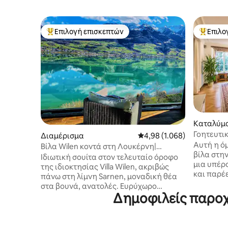
Επιλογή επισκεπτών
Επιλο
Κορυφαία επιλογή επισκεπτών
Κορυφαί
Καταλύμ
Γοητευτικ
Διαμέρισμα
Μέση βαθμολογία: 4,98 στ
4,98 (1.068)
Λουκέρν
Αυτή η ό
Βίλα Wilen κοντά στη Λουκέρνη|
βίλα στη
Πολυτελές καταφύγιο δίπλα στη λίμνη
Ιδιωτική σουίτα στον τελευταίο όροφο
μια υπέρο
της ιδιοκτησίας Villa Wilen, ακριβώς
και παρέ
πάνω στη λίμνη Sarnen, μοναδική θέα
όλοι στη
στα βουνά, ανατολές. Ευρύχωρο
χώρο για
Δημοφιλείς παροχ
υπνοδωμάτιο με home cinema,
σπίτι είν
πανοραμικό σαλόνι, μεγάλη κουζίνα και
δωρεάν α
μπάνιο (όλα ιδιωτικοί χώροι). Για 3–5
διαδίκτυο
επισκέπτες, παρέχεται ένα επιπλέον