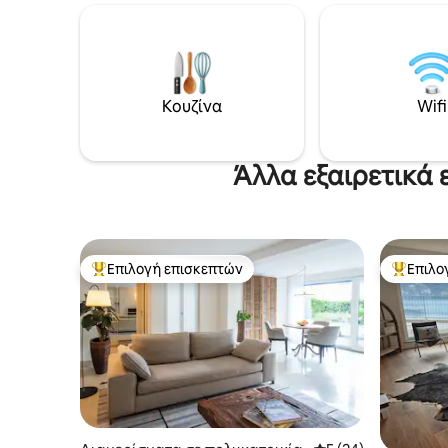
επισκέπτ
ιδιωτικό υπνοδωμάτιο με μπάνιο έναν
οικοδεσπ
όροφο κάτω (πρόσβαση με ασανσέρ -
Λουκέρνη
κοινόχρηστος χώρος). Πρόσβαση στη
μεταφορά
λίμνη και στον κήπο, σανίδες SUP,
διάρκεια
δωρεάν πάρκινγκ και WiFi. Τα παιδιά
Λουκέρνη
Κουζίνα
Wifi
είναι ευπρόσδεκτα, μόνο μικρά σκυλιά.
περισσότ
Το πιο δημοφιλές κατάλυμα στην
Λουκέρνη
Airbnb στην Ελβετία. Τα περισσότερα
αξιοθέατα βρίσκονται σε απόσταση 1
Άλλα εξαιρετικά 
ώρας.
Επιλογή επισκεπτών
Επιλο
Κορυφαία επιλογή επισκεπτών
Κορυφαί