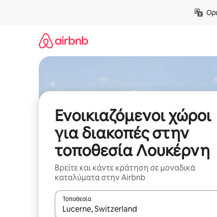
Μετάβαση
Ορι
στο
περιεχόμενο
Ενοικιαζόμενοι χώροι
για διακοπές στην
τοποθεσία Λουκέρνη
Βρείτε και κάντε κράτηση σε μοναδικά
καταλύματα στην Airbnb
Τοποθεσία
Όταν τα αποτελέσματα είναι διαθέσιμα, μπορείτ