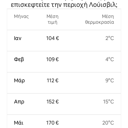
επισκεφτείτε την περιοχή Λούισβιλ;
Μήνας
Μέση
Μέση
τιμή
θερμοκρασία
Ιαν
104 €
2°C
Φεβ
109 €
4°C
Μάρ
112 €
9°C
Απρ
152 €
15°C
Μάι
170 €
20°C