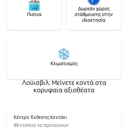
του παρελθόντος του ως σπίτι άμαξας.
Μπαίνετε στο διαμέρισμα μέσα από
Δωρεάν χώρος
έναν διάδρομο που στεγάζει ένα ειδικό
Πισίνα
στάθμευσης στην
πλυντήριο και στεγνωτήριο. Ο επάνω
ιδιοκτησία
όροφος διαθέτει μεγάλο σαλόνι/χώρο
εργασίας, όμορφη κουζίνα με
ολοκαίνουργιες συσκευές υψηλής
ποιότητας και έξυπνη τηλεόραση 4K
50". Η συρόμενη πόρτα του αχυρώνα
χωρίζει το υπνοδωμάτιο, όπου θα
βρείτε επίσης μια μεγάλη ντουλάπα,
ένα μαρμάρινο μπάνιο με μπανιέρα 6
Κλιματισμός
ποδιών και ένα ολοκαίνουργιο στρώμα
Tuft and Needle μεγέθους queen. Θα
συναντήσουμε τους επισκέπτες μας και
Λούισβιλ: Μείνετε κοντά στα
θα τους προσανατολίσουμε στο σπίτι
κορυφαία αξιοθέατα
και τη γειτονιά ή θα παρέχουμε check-
in χωρίς παρουσία οικοδεσπότη
ανάλογα με την προτίμηση. Για το
υπόλοιπο της διαμονής σας, θα
είμαστε κοντά για τυχόν πρόσθετες
ανάγκες. Το Cherokee Triangle είναι μία
Κέντρο Έκθεσης Κεντάκι
από τις πιο ιστορικές γειτονιές στο
89 ντόπιοι το προτείνουν
Λούισβιλ, χτισμένη στα τέλη του 19ου