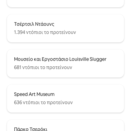
αιώνα και μέρος της ευρύτερης
περιοχής των Highlands. Οι
δεντρόφυτοι δρόμοι απέχουν λίγα
λεπτά με τα πόδια από τα εστιατόρια,
Τσέρτσιλ Ντάουνς
τα μπαρ και τις μπουτίκ στην οδό
1.394 ντόπιοι το προτείνουν
Bardstown. Δεν χρειάζεστε αυτοκίνητο
εδώ γύρω - όλα είναι σε μικρή
απόσταση με τα πόδια. Πάρκα,
εστιατόρια, καταστήματα,
παντοπωλεία βρίσκονται σε απόσταση
Μουσείο και Εργοστάσιο Louisville Slugger
5 λεπτών με τα πόδια. Το κέντρο της
πόλης ή το Churchill Downs απέχουν 5-
681 ντόπιοι το προτείνουν
10 λεπτά με το αυτοκίνητο. Υπάρχει
χώρος στάθμευσης στον δρόμο.
Speed Art Museum
636 ντόπιοι το προτείνουν
Πάρκο Τσερόκι