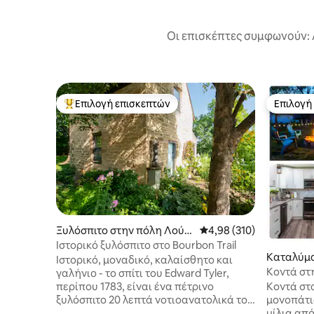
Οι επισκέπτες συμφωνούν: 
Επιλογή επισκεπτών
Επιλογή
Κορυφαία επιλογή επισκεπτών
Επιλογή
Ξυλόσπιτο στην πόλη Λούισ
Μέση βαθμολογία: 4,98 
4,98 (310)
βιλ
Ιστορικό ξυλόσπιτο στο Bourbon Trail
Καταλύμα
Ιστορικό, μοναδικό, καλαίσθητο και
ύισβιλ
Κοντά στη
γαλήνιο - το σπίτι του Edward Tyler,
Κέντρο • 
περίπου 1783, είναι ένα πέτρινο
Κοντά στ
ξυλόσπιτο 20 λεπτά νοτιοανατολικά του
μονοπάτια κ
Λούισβιλ σε κτήμα 13 στρεμμάτων.
μίλια από το