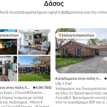
Δάσος
Αυτά τα καταλύματα έχουν υψηλή βαθμολογία για την τοποθ
 επισκεπτών
Επιλογή επισκεπτών
 επισκεπτών
Κορυφαία επιλογή επισκεπτών
στα 5, 310 κριτικές
Καταλύματα στην πόλη Λο
Μ
ύισβιλ
Lilly 's Pad
τα στην πόλη Λο
Μέση βαθμολογία: 4,96 στα 5, 165 κριτικές
4,96 (165)
Χαλαρώστε και ξεκουραστείτ
ν Expo • Churchill Downs •
σε όλες τις δραστηριότητές σ
Άνετο
Λούισβιλ. Βρισκόμαστε κοντά (
α πάρκα Iroquois με πολλά
από το αεροδρόμιο SDF και ο
αι πεζοπορία. -Μόνο 4
αυτοκινητόδρομος I65 και ο
 Churchill Downs. -15 λεπτά