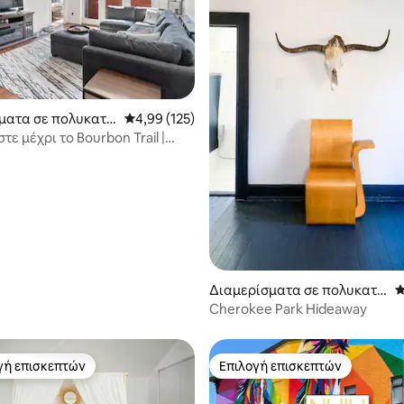
ματα σε πολυκατο
Μέση βαθμολογία: 4,99 στα 5, 125 κριτικές
4,99 (125)
στα 5, 191 κριτικές
 πόλη Λούισβιλ
ε μέχρι το Bourbon Trail |
 | Πάρκινγκ με πύλη
Διαμερίσματα σε πολυκατο
Μ
ικία στην πόλη Λούισβιλ
Cherokee Park Hideaway
γή επισκεπτών
Επιλογή επισκεπτών
α επιλογή επισκεπτών
Επιλογή επισκεπτών