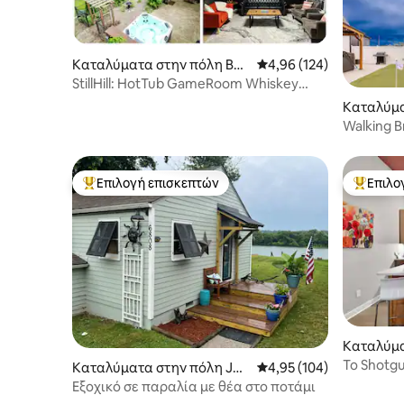
Καταλύματα στην πόλη Bar
Μέση βαθμολογία: 4,96 
4,96 (124)
dstown
StillHill: HotTub GameRoom Whiskey
Lounge Acreage
Καταλύμα
ersonville
Walking B
Επιλογή επισκεπτών
Επιλο
Κορυφαία επιλογή επισκεπτών
Κορυφαί
Καταλύμα
ύισβιλ
Το Shotgu
Καταλύματα στην πόλη Je
Μέση βαθμολογία: 4,95 
4,95 (104)
κοντά στ
ffersonville
Εξοχικό σε παραλία με θέα στο ποτάμι