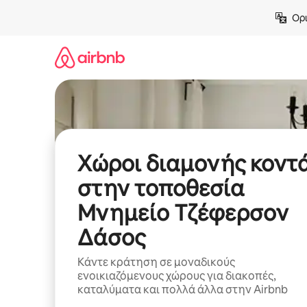
Μετάβαση
Ορι
στο
περιεχόμενο
Χώροι διαμονής κοντ
στην τοποθεσία
Μνημείο Τζέφερσον
Δάσος
Κάντε κράτηση σε μοναδικούς
ενοικιαζόμενους χώρους για διακοπές,
καταλύματα και πολλά άλλα στην Airbnb