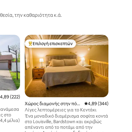
εσία, την καθαριότητα κ.ά.
Θολωτά σ
Επιλογή επισκεπτών
Επιλ
Κορυφαία επιλογή επισκεπτών
Κορυφαί
Mount W
My Old 
Μια ανα
"glampin
μοναδικό
σε έναν 
σε μια θ
εξοχικές
εμπειρία
μέσα στο
έση βαθμολογία: 4,89 στα 5, 222 κριτικές
4,89 (222)
κοντινή 
Χώρος διαμονής στην πόλ
Μέση βαθμολογία: 4,89 
4,89 (344)
όλες τις
ε ανάμεσα
η Shepherdsville
φανταστε
Λίγες λεπτομέρειες για το Κεντάκι
ας στο
εμπειρία
Ένα μοναδικό διαμέρισμα σοφίτα κοντά
4,4 μίλια)
χώρο με 
στο Louisville, Bardstown και ακριβώς
μιλίου, 
απέναντι από το ποτάμι από την
απότομο