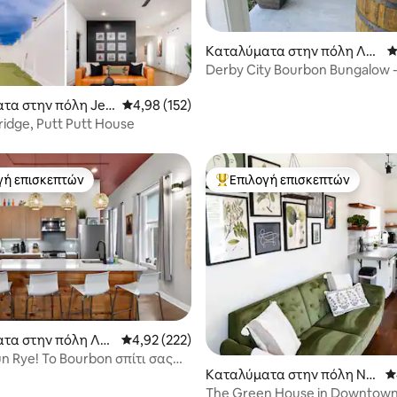
Καταλύματα στην πόλη Λο
Μ
στα 5, 124 κριτικές
ύισβιλ
Derby City Bourbon Bungalow 
Germantown & UofL
τα στην πόλη Jeff
Μέση βαθμολογία: 4,98 στα 5, 152 κριτικές
4,98 (152)
ridge, Putt Putt House
γή επισκεπτών
Επιλογή επισκεπτών
α επιλογή επισκεπτών
Κορυφαία επιλογή επισκεπτών
τα στην πόλη Λο
Μέση βαθμολογία: 4,92 στα 5, 222 κριτικές
4,92 (222)
n Rye! Το Bourbon σπίτι σας
στα 5, 104 κριτικές
Καταλύματα στην πόλη Ne
Μ
ο κέντρο της πόλης
w Albany
The Green House in Downtow