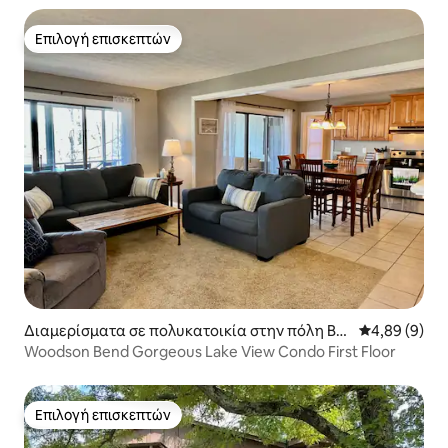
Επιλογή επισκεπτών
Επιλογή επισκεπτών
Διαμερίσματα σε πολυκατοικία στην πόλη Bro
Μέση βαθμολο
4,89 (9)
nston
Woodson Bend Gorgeous Lake View Condo First Floor
Επιλογή επισκεπτών
Επιλογή επισκεπτών