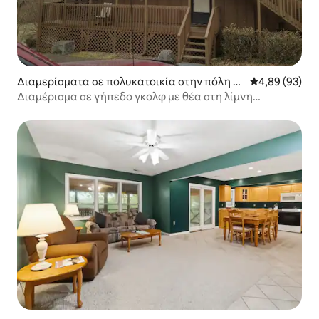
Διαμερίσματα σε πολυκατοικία στην πόλη Br
Μέση βαθμολογ
4,89 (93)
onston
Διαμέρισμα σε γήπεδο γκολφ με θέα στη λίμνη
Cumberland