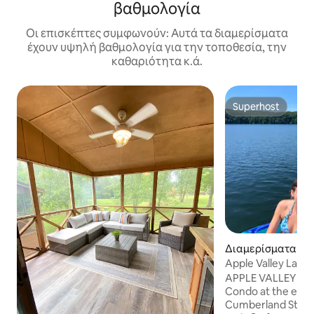
βαθμολογία
Οι επισκέπτες συμφωνούν: Αυτά τα διαμερίσματα
έχουν υψηλή βαθμολογία για την τοποθεσία, την
καθαριότητα κ.ά.
Superhost
Superhost
Διαμερίσματα σε
στην πόλη Russell
Apple Valley Lake
-Δίπλα στο State 
APPLE VALLEY RE
Condo at the entr
Cumberland State