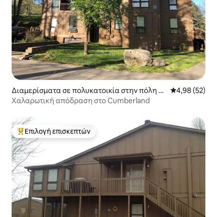
Διαμερίσματα σε πολυκατοικία στην πόλη Br
Μέση βαθμολογ
4,98 (52)
onston
Χαλαρωτική απόδραση στο Cumberland
Επιλογή επισκεπτών
Κορυφαία επιλογή επισκεπτών