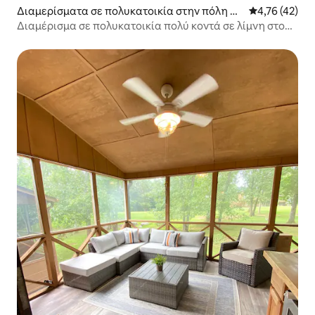
Διαμερίσματα σε πολυκατοικία στην πόλη Br
Μέση βαθμολογ
4,76 (42)
onston
Διαμέρισμα σε πολυκατοικία πολύ κοντά σε λίμνη στο
θέρετρο Woodson Bend