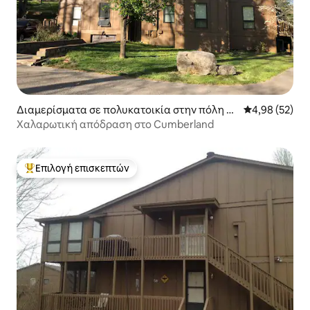
Διαμερίσματα σε πολυκατοικία στην πόλη Br
Μέση βαθμολογ
4,98 (52)
onston
Χαλαρωτική απόδραση στο Cumberland
Επιλογή επισκεπτών
Κορυφαία επιλογή επισκεπτών