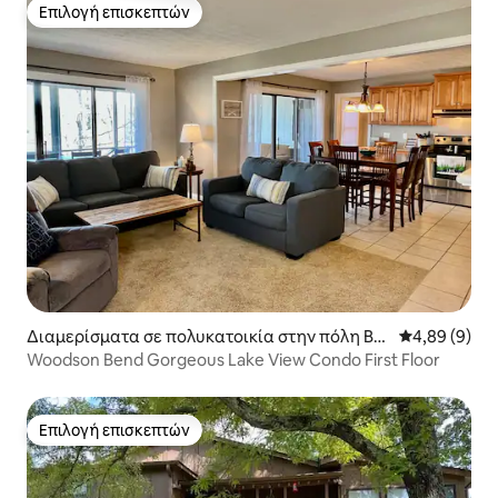
Επιλογή επισκεπτών
Επιλογή επισκεπτών
Διαμερίσματα σε πολυκατοικία στην πόλη Bro
Μέση βαθμολο
4,89 (9)
nston
Woodson Bend Gorgeous Lake View Condo First Floor
Επιλογή επισκεπτών
Επιλογή επισκεπτών