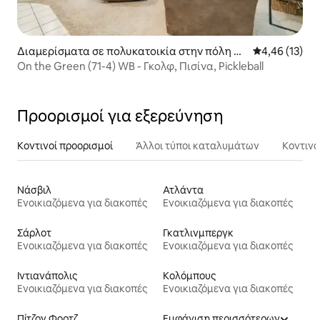
Διαμερίσματα σε πολυκατοικία στην πόλη Br
Μέση βαθμολογ
4,46 (13)
onston
On the Green (71-4) WB - Γκολφ, Πισίνα, Pickleball
Προορισμοί για εξερεύνηση
Κοντινοί προορισμοί
Άλλοι τύποι καταλυμάτων
Κοντινά
Νάσβιλ
Ατλάντα
Ενοικιαζόμενα για διακοπές
Ενοικιαζόμενα για διακοπές
Σάρλοτ
Γκατλινμπεργκ
Ενοικιαζόμενα για διακοπές
Ενοικιαζόμενα για διακοπές
Ιντιανάπολις
Κολόμπους
Ενοικιαζόμενα για διακοπές
Ενοικιαζόμενα για διακοπές
Πίτζον Φορτζ
Εμφάνιση περισσότερων