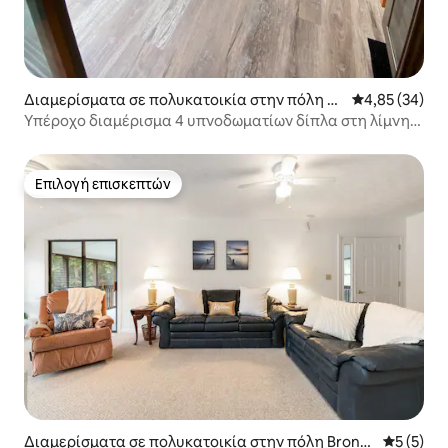
Διαμερίσματα σε πολυκατοικία στην πόλη Br
Μέση βαθμολογ
4,85 (34)
onston
Υπέροχο διαμέρισμα 4 υπνοδωματίων δίπλα στη λίμνη,
με γκολφ και πισίνα
Επιλογή επισκεπτών
Επιλογή επισκεπτών
Διαμερίσματα σε πολυκατοικία στην πόλη Bronst
Μέση βαθμ
5 (5)