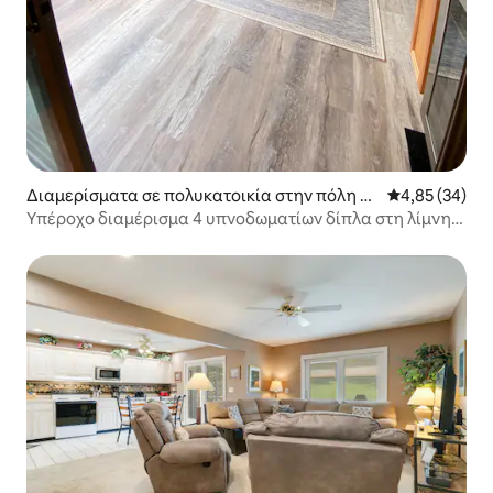
Διαμερίσματα σε πολυκατοικία στην πόλη Br
Μέση βαθμολογ
4,85 (34)
onston
Υπέροχο διαμέρισμα 4 υπνοδωματίων δίπλα στη λίμνη,
με γκολφ και πισίνα