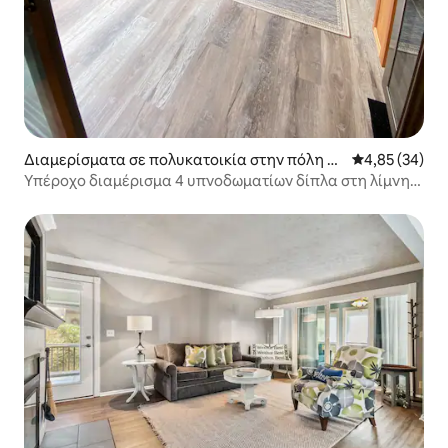
Διαμερίσματα σε πολυκατοικία στην πόλη Br
Μέση βαθμολογ
4,85 (34)
onston
Υπέροχο διαμέρισμα 4 υπνοδωματίων δίπλα στη λίμνη,
με γκολφ και πισίνα