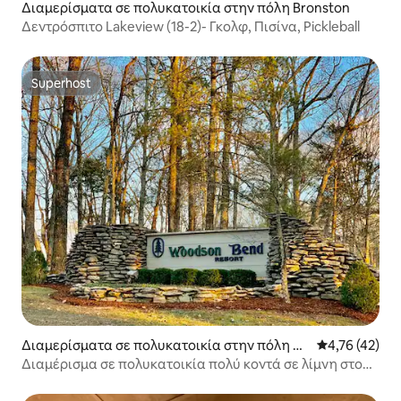
Διαμερίσματα σε πολυκατοικία στην πόλη Bronston
Δεντρόσπιτο Lakeview (18-2)- Γκολφ, Πισίνα, Pickleball
Superhost
Superhost
Διαμερίσματα σε πολυκατοικία στην πόλη Br
Μέση βαθμολογ
4,76 (42)
onston
Διαμέρισμα σε πολυκατοικία πολύ κοντά σε λίμνη στο
θέρετρο Woodson Bend