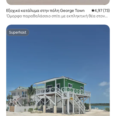
Εξοχικό κατάλυμα στην πόλη George Town
Μέση βαθμολογ
4,97 (73)
Όμορφο παραθαλάσσιο σπίτι με εκπληκτική θέα στον
ωκεανό
Superhost
Superhost