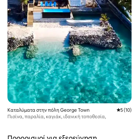
Καταλύματα στην πόλη George Town
Μέση βαθμο
5 (10)
Πισίνα, παραλία, καγιάκ, ιδανική τοποθεσία,
Προορισμοί για εξερεύνηση