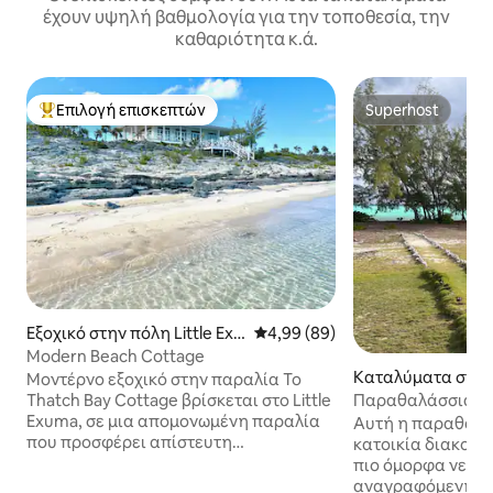
έχουν υψηλή βαθμολογία για την τοποθεσία, την
καθαριότητα κ.ά.
Επιλογή επισκεπτών
Superhost
Κορυφαία επιλογή επισκεπτών
Superhost
Εξοχικό στην πόλη Little Exu
Μέση βαθμολογία: 4,99 στα 5, 
4,99 (89)
ma Island
Modern Beach Cottage
Καταλύματα στην
Μοντέρνο εξοχικό στην παραλία Το
eat Exuma Island
Thatch Bay Cottage βρίσκεται στο Little
Παραθαλάσσια απ
Exuma, σε μια απομονωμένη παραλία
απόλυτα διακοπέ
Αυτή η παραθαλά
που προσφέρει απίστευτη
κατοικία διακοπώ
ιδιωτικότητα. Το ιδανικό σημείο για μια
πιο όμορφα νερά τ
ήσυχη, ξέγνοιαστη απόδραση. Το
αναγραφόμενη τι