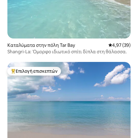
Καταλύματα στην πόλη Tar Bay
Μέση βαθμολογ
4,97 (39)
Shangri-La: Όμορφο ιδιωτικό σπίτι δίπλα στη θάλασσα.
Επιλογή επισκεπτών
Κορυφαία επιλογή επισκεπτών