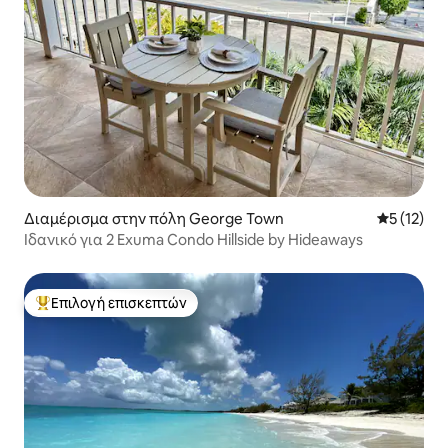
Διαμέρισμα στην πόλη George Town
Μέση βαθμ
5 (12)
Ιδανικό για 2 Exuma Condo Hillside by Hideaways
Επιλογή επισκεπτών
Κορυφαία επιλογή επισκεπτών