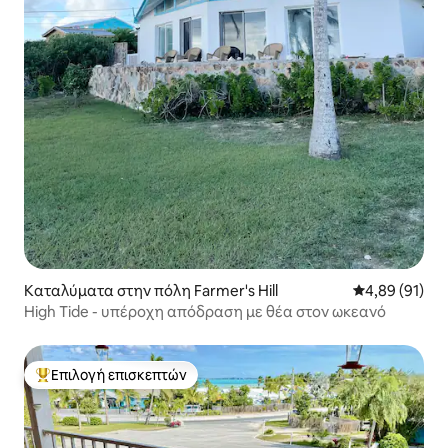
Καταλύματα στην πόλη Farmer's Hill
Μέση βαθμολογ
4,89 (91)
High Tide - υπέροχη απόδραση με θέα στον ωκεανό
Επιλογή επισκεπτών
Κορυφαία επιλογή επισκεπτών