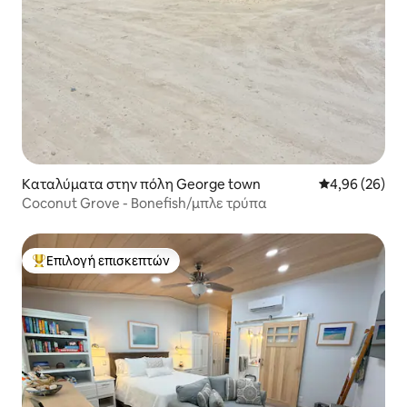
Καταλύματα στην πόλη George town
Μέση βαθμολογ
4,96 (26)
Coconut Grove - Bonefish/μπλε τρύπα
Επιλογή επισκεπτών
Κορυφαία επιλογή επισκεπτών