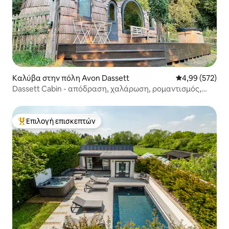
Καλύβα στην πόλη Avon Dassett
Μέση βαθμολογί
4,99 (572)
Dassett Cabin - απόδραση, χαλάρωση, ρομαντισμός,
επαναπροσέγγιση
Επιλογή επισκεπτών
Κορυφαία επιλογή επισκεπτών