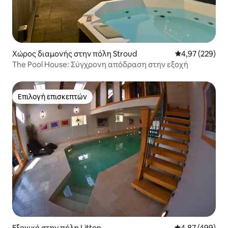
Χώρος διαμονής στην πόλη Stroud
Μέση βαθμολογί
4,97 (229)
The Pool House: Σύγχρονη απόδραση στην εξοχή
Επιλογή επισκεπτών
Επιλογή επισκεπτών
Εξοχικό στην πόλη Litton
Μέση βαθμολογί
4,87 (499)