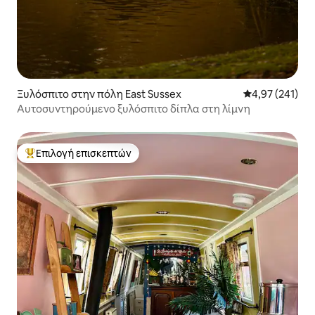
Ξυλόσπιτο στην πόλη East Sussex
Μέση βαθμολογί
4,97 (241)
Αυτοσυντηρούμενο ξυλόσπιτο δίπλα στη λίμνη
Επιλογή επισκεπτών
Κορυφαία επιλογή επισκεπτών