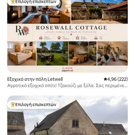
Επιλογή επισκεπτών
Κορυφαία επιλογή επισκεπτών
Εξοχικό στην πόλη Letwell
Μέση βαθμολογί
4,96 (222)
Αγροτικό εξοχικό σπίτι! Τζακούζι με ξύλα. Σας περιμένει
η ευδαιμονία.
Επιλογή επισκεπτών
Κορυφαία επιλογή επισκεπτών