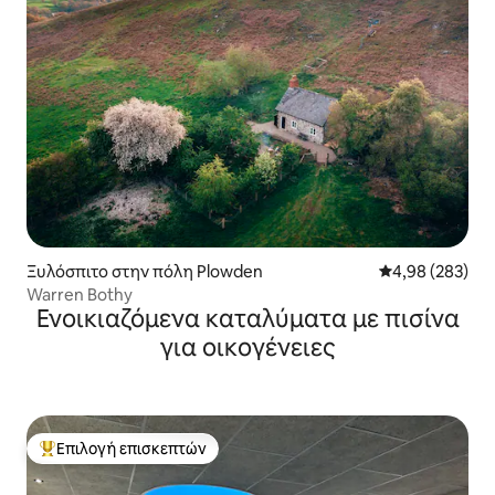
Ξυλόσπιτο στην πόλη Plowden
Μέση βαθμολογί
4,98 (283)
Warren Bothy
Ενοικιαζόμενα καταλύματα με πισίνα
για οικογένειες
Επιλογή επισκεπτών
Κορυφαία επιλογή επισκεπτών