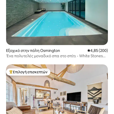
Εξοχικό στην πόλη Osmington
Μέση βαθμολογί
4,85 (200)
Ένα πολυτελές μοναδικό σπα στο σπίτι - White Stones
Retreats.
Επιλογή επισκεπτών
Κορυφαία επιλογή επισκεπτών