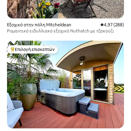
Εξοχικό στην πόλη Mitcheldean
Μέση βαθμολογί
4,97 (288)
Ρομαντικό ειδυλλιακό εξοχικό Nuthatch με τζακούζι
Επιλογή επισκεπτών
Κορυφαία επιλογή επισκεπτών