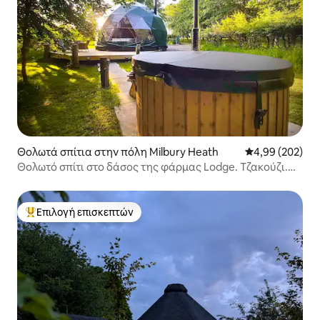
Θολωτά σπίτια στην πόλη Milbury Heath
Μέση βαθμολογί
4,99 (202)
Θολωτό σπίτι στο δάσος της φάρμας Lodge. Τζακούζι.
Πολυτελής απόδραση
Επιλογή επισκεπτών
Κορυφαία επιλογή επισκεπτών