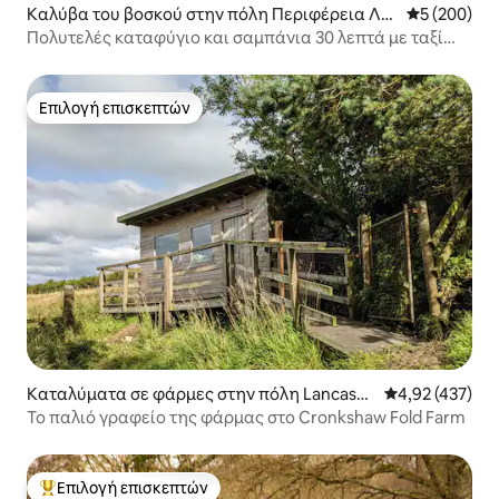
Καλύβα του βοσκού στην πόλη Περιφέρεια Λο
Μέση βαθμολ
5 (200)
νδίνου
Πολυτελές καταφύγιο και σαμπάνια 30 λεπτά με ταξί
από το Λονδίνο
Επιλογή επισκεπτών
Επιλογή επισκεπτών
Καταλύματα σε φάρμες στην πόλη Lancashi
Μέση βαθμολογί
4,92 (437)
re
Το παλιό γραφείο της φάρμας στο Cronkshaw Fold Farm
Επιλογή επισκεπτών
Κορυφαία επιλογή επισκεπτών