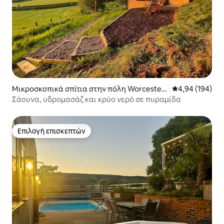
Μικροσκοπικά σπίτια στην πόλη Worcesters
Μέση βαθμολογί
4,94 (194)
hire
Σάουνα, υδρομασάζ και κρύο νερό σε πυραμίδα
Επιλογή επισκεπτών
Επιλογή επισκεπτών