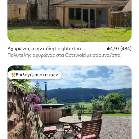
Αχυρώνας στην πόλη Leighterton
Μέση βαθμολογί
4,97 (484)
Πολυτελής αχυρώνας στα Cotswold με σάουνα/σπα
Επιλογή επισκεπτών
Κορυφαία επιλογή επισκεπτών