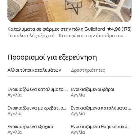
Καταλύματα σε φάρμες στην πόλη Guildford
Μέση βαθμολογί
4,96 (175)
Το πολυτελές εξοχικό – Καταφύγιο στην ύπαιθρο του
Surrey
Προορισμοί για εξερεύνηση
Άλλοι τύποι καταλυμάτων
Δραστηριότητες
Ενοικιαζόμενα καταλύματα σε φάρμα
Ενοικιαζόμενοι φάροι
Αγγλία
Αγγλία
Ενοικιαζόμενα με κρεβάτι ρυθμιζόμενου ύψους
Ενοικιαζόμενα καταλύματα με πρόσβαση στη λίμνη
Αγγλία
Αγγλία
Ενοικιαζόμενα εξοχικά
Ενοικιαζόμενα θρησκευτικά κτίρια
Αγγλία
Αγγλία