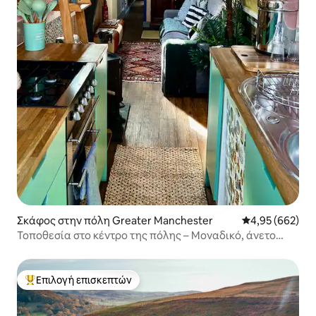
Σκάφος στην πόλη Greater Manchester
Μέση βαθμολογί
4,95 (662)
Τοποθεσία στο κέντρο της πόλης – Μοναδικό, άνετο
σκάφος σε κανάλι
Επιλογή επισκεπτών
Κορυφαία επιλογή επισκεπτών