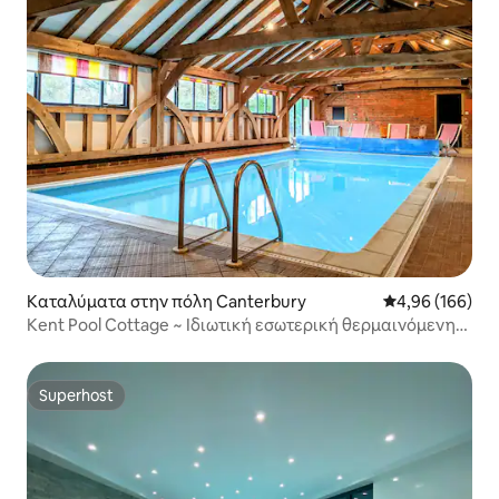
Καταλύματα στην πόλη Canterbury
Μέση βαθμολογί
4,96 (166)
Kent Pool Cottage ~ Ιδιωτική εσωτερική θερμαινόμενη
πισίνα
Superhost
Superhost