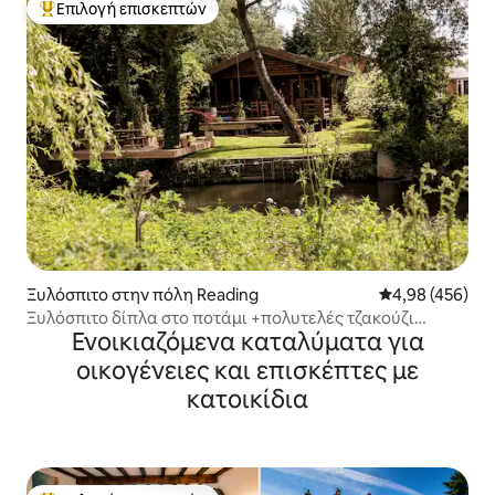
Επιλογή επισκεπτών
Κορυφαία επιλογή επισκεπτών
Ξυλόσπιτο στην πόλη Reading
Μέση βαθμολογί
4,98 (456)
Ξυλόσπιτο δίπλα στο ποτάμι +πολυτελές τζακούζι
Ενοικιαζόμενα καταλύματα για
σπα+χάλκινο μπάνιο
οικογένειες και επισκέπτες με
κατοικίδια