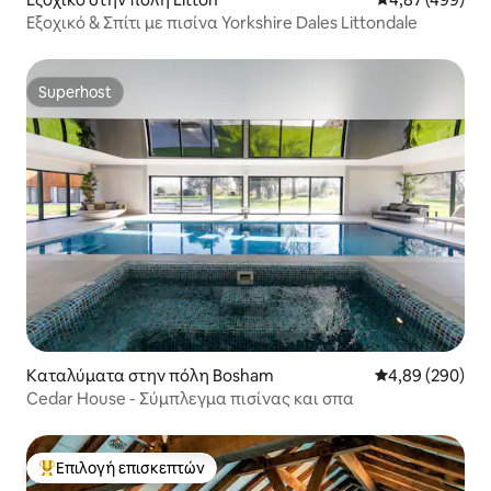
Εξοχικό & Σπίτι με πισίνα Yorkshire Dales Littondale
Superhost
Superhost
Καταλύματα στην πόλη Bosham
Μέση βαθμολογί
4,89 (290)
Cedar House - Σύμπλεγμα πισίνας και σπα
Επιλογή επισκεπτών
Κορυφαία επιλογή επισκεπτών