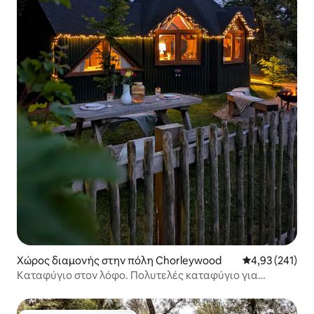
Χώρος διαμονής στην πόλη Chorleywood
Μέση βαθμολογί
4,93 (241)
Καταφύγιο στον λόφο. Πολυτελές καταφύγιο για
glamping + τζακούζι