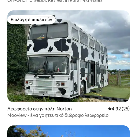
Off-Grid Horsebox Retreat in Rural Mid Wales
Επιλογή επισκεπτών
Επιλογή επισκεπτών
Λεωφορείο στην πόλη Norton
Μέση βαθμολογ
4,92 (25)
Mooview - ένα γοητευτικό διώροφο λεωφορείο