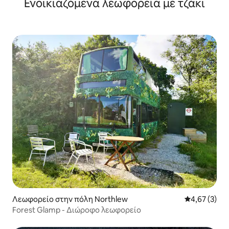
Ενοικιαζόμενα λεωφορεία με τζάκι
Λεωφορείο στην πόλη Northlew
Μέση βαθμολο
4,67 (3)
Forest Glamp - Διώροφο λεωφορείο