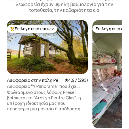
λεωφορεία έχουν υψηλή βαθμολογία για την
τοποθεσία, την καθαριότητα κ.ά.
Επιλογή επισκεπτών
Επιλογή επισκεπ
Κορυφαία επιλογή επισκεπτών
Επιλογή επισκεπ
Λεωφορείο στην πόλη Pem
Μέση βαθμολογία: 4,97 στα 5, 2
4,97 (293)
brokeshire
Λεωφορείο "Y Panorama" που έχει
μετατραπεί - Θέα, Βόλτες, Σάουνα!
Φωλιασμένο στους λόφους Preseli
βρίσκεται το "Aros yn Pentre Glas", η
υπέροχη ιδιοκτησία μας που
προσφέρει μια μοναδική απόδραση. Η
σάουνα υπερύθρων είναι τώρα
διαθέσιμη, έχετε μία ΔΩΡΕΆΝ
συνεδρία που περιλαμβάνεται σε κάθε