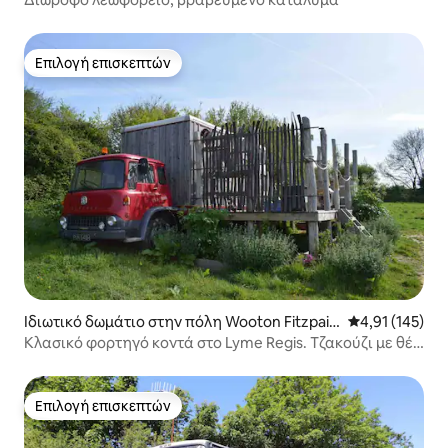
Επιλογή επισκεπτών
Επιλογή επισκεπτών
Ιδιωτικό δωμάτιο στην πόλη Wooton Fitzpain
Μέση βαθμολογ
4,91 (145)
e
Κλασικό φορτηγό κοντά στο Lyme Regis. Τζακούζι με θέα
στη θάλασσα
Επιλογή επισκεπτών
Επιλογή επισκεπτών