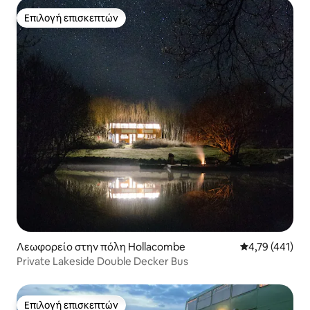
Επιλογή επισκεπτών
Επιλογή επισκεπτών
Λεωφορείο στην πόλη Hollacombe
Μέση βαθμολογ
4,79 (441)
Private Lakeside Double Decker Bus
Επιλογή επισκεπτών