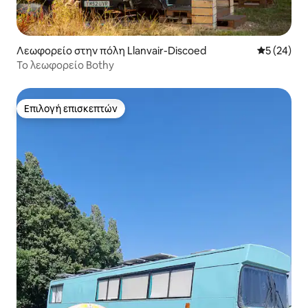
Λεωφορείο στην πόλη Llanvair-Discoed
Μέση βαθμο
5 (24)
Το λεωφορείο Bothy
Επιλογή επισκεπτών
Επιλογή επισκεπτών