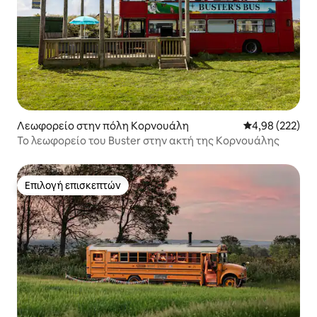
Λεωφορείο στην πόλη Κορνουάλη
Μέση βαθμολογί
4,98 (222)
Το λεωφορείο του Buster στην ακτή της Κορνουάλης
Επιλογή επισκεπτών
Επιλογή επισκεπτών