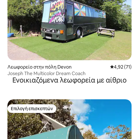
Λεωφορείο στην πόλη Devon
Μέση βαθμολο
4,92 (71)
Joseph The Multicolor Dream Coach
Ενοικιαζόμενα λεωφορεία με αίθριο
Επιλογή επισκεπτών
Επιλογή επισκεπτών