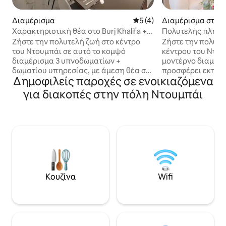
Διαμέρισμα
Μέση βαθμολογία: 5 στα 5,
5 (4)
Διαμέρισμα στην
άι
Χαρακτηριστική θέα στο Burj Khalifa +
Πολυτελής πλήρη
στο Σιντουμπάι Φάουντεν |Vista Luxe
Χαλίφα | 2BR Burj 
Ζήστε την πολυτελή ζωή στο κέντρο
Ζήστε την πολυτέ
του Ντουμπάι σε αυτό το κομψό
κέντρου του Ντου
διαμέρισμα 3 υπνοδωματίων +
μοντέρνο διαμέρι
δωματίου υπηρεσίας, με άμεση θέα στο
προσφέρει εκπληκ
Δημοφιλείς παροχές σε ενοικιαζόμενα
Μπουρτζ Χαλίφα και ιδιωτικό μπαλκόνι
Khalifa, κομψό εσ
με θέα στον ορίζοντα. Αυτό το
παράθυρα από το
για διακοπές στην πόλη Ντουμπάι
κατάλυμα, το οποίο διαχειρίζεται η
ταβάνι. Περπατήστ
Crown Vacation, συνδυάζει την άνεση
και το Fountain μ
του σπιτιού με τις παροχές ενός
χαλαρώστε με άν
ξενοδοχείου και είναι ιδανικό για
εξοπλισμένη κουζ
οικογένειες και παρέες. Απολαύστε
ταχύτητας, πισίν
πολυτελή λευκά είδη, WiFi υψηλής
ασφάλεια 24 ώρες
ταχύτητας και μια προνομιακή
για οικογένειες, 
τοποθεσία λίγα βήματα από το Dubai
ταξιδιώτες για ε
Mall και την Όπερα του Ντουμπάι. Οι
σκοπούς που ανα
Κουζίνα
Wifi
επισκέπτες έχουν επίσης πρόσβαση σε
κομψό κατάλυμα 
κοινόχρηστη πισίνα, γυμναστήριο και
τοποθεσία της πό
24ωρη ασφάλεια. Μπορεί να
υπηρεσία καθαρι
φιλοξενήσει μέχρι 6 άτομα.
περιλαμβάνεται σ