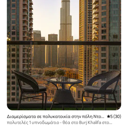
Διαμερίσματα σε πολυκατοικία στην πόλη Ντου
Μέση βαθμο
5 (30)
μπάι
πολυτελές 1 υπνοδωμάτιο - θέα στο Burj Khalifa στο
sterling