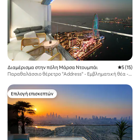
Διαμέρισμα στην πόλη Μάρσα Ντουμπάι
Μέση βαθμ
5 (15)
Παραθαλάσσιο θέρετρο "Address" - Εμβληματική θέα -
48ος όροφος
Επιλογή επισκεπτών
Επιλογή επισκεπτών