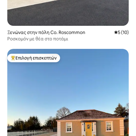
Ξενώνας στην πόλη Co. Roscommon
Μέση βαθμο
5 (10)
Ροσκομόν με θέα στο ποτάμι
Επιλογή επισκεπτών
Κορυφαία επιλογή επισκεπτών