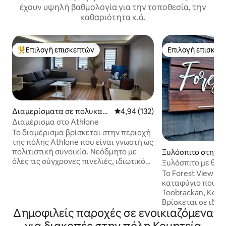
έχουν υψηλή βαθμολογία για την τοποθεσία, την
καθαριότητα κ.ά.
Επιλογή επισκεπτών
Επιλογή επισκεπ
Κορυφαία επιλογή επισκεπτών
Επιλογή επισκεπ
Διαμερίσματα σε πολυκατο
Μέση βαθμολογία: 4,94 στα 5, 1
4,94 (132)
ικία στην πόλη Athlone
Διαμέρισμα στο Athlone
Το διαμέρισμα βρίσκεται στην περιοχή
της πόλης Athlone που είναι γνωστή ως
πολιτιστική συνοικία. Νεόδμητο με
Ξυλόσπιτο στην 
όλες τις σύγχρονες πινελιές, ιδιωτικό
ty Roscommon
Ξυλόσπιτο με θέα
και κύριο μπάνιο και 2 υπνοδωμάτια με
Το Forest View εί
διπλό κρεβάτι. Κουζίνα/σαλόνι κ.λπ. 1
καταφύγιο που βρ
λεπτό με τα πόδια από το γνωστό μπαρ
Toobrackan, Κομ
Seans και άλλες γνωστές παμπ και
Βρίσκεται σε ιδιω
εστιατόρια. Το θέατρο Deane Crowe
Δημοφιλείς παροχές σε ενοικιαζόμενα
διακοσμημένο με 
και ο ποταμός Shannon. Λίγο
φιλοξενήσει 2 άτ