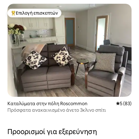
Επιλογή επισκεπτών
Κορυφαία επιλογή επισκεπτών
Καταλύματα στην πόλη Roscommon
Μέση βαθμο
5 (83)
Πρόσφατα ανακαινισμένο άνετο 3κλινο σπίτι
Προορισμοί για εξερεύνηση