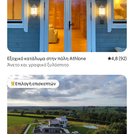
Εξοχικό κατάλυμα στην πόλη Athlone
Μέση βαθμολο
4,8 (92)
Άνετο και γραφικό ξυλόσπιτο
Επιλογή επισκεπτών
Κορυφαία επιλογή επισκεπτών