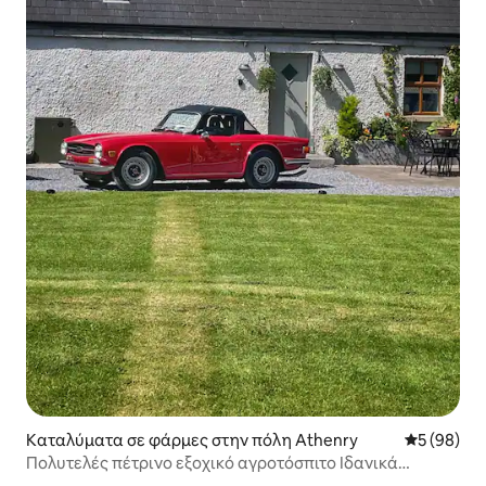
Καταλύματα σε φάρμες στην πόλη Athenry
Μέση βαθμο
5 (98)
Πολυτελές πέτρινο εξοχικό αγροτόσπιτο Ιδανικά
τοποθετημένο