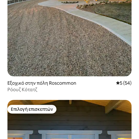
Εξοχικό στην πόλη Roscommon
Μέση βαθμο
5 (54)
Ρόουζ Κότατζ
Επιλογή επισκεπτών
Επιλογή επισκεπτών