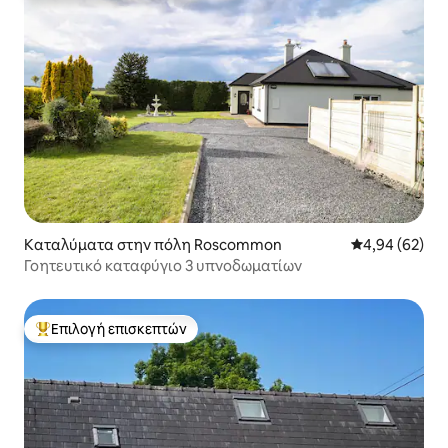
Καταλύματα στην πόλη Roscommon
Μέση βαθμολογ
4,94 (62)
Γοητευτικό καταφύγιο 3 υπνοδωματίων
Επιλογή επισκεπτών
Κορυφαία επιλογή επισκεπτών