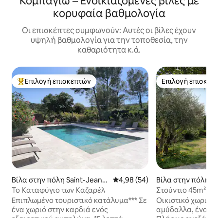
Κομπαγιώ – Ενοικιαζόμενες βίλες με
κορυφαία βαθμολογία
Οι επισκέπτες συμφωνούν: Αυτές οι βίλες έχουν
υψηλή βαθμολογία για την τοποθεσία, την
καθαριότητα κ.ά.
Επιλογή επισκεπτών
Επιλογή επισκεπ
Κορυφαία επιλογή επισκεπτών
Επιλογή επισκεπ
Βίλα στην πόλη Saint-Jean-
Μέση βαθμολογία: 4,98 στα 5, 
4,98 (54)
Βίλα στην πόλη S
de-Cuculles
ent-de-Rivière
Το Καταφύγιο των Καζαρέλ
Στούντιο 45m², ή
καταπράσινο, 10 
Επιπλωμένο τουριστικό κατάλυμα*** Σε
Οικιστικό χωριό 
Μονπελιέ
ένα χωριό στην καρδιά ενός
αμύδαλλα, ένα ή