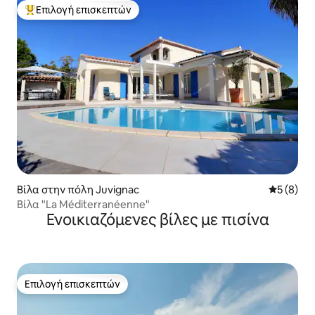
Επιλογή επισκεπτών
Κορυφαία επιλογή επισκεπτών
Βίλα στην πόλη Juvignac
Μέση βαθμ
5 (8)
Βίλα "La Méditerranéenne"
Ενοικιαζόμενες βίλες με πισίνα
Επιλογή επισκεπτών
Επιλογή επισκεπτών