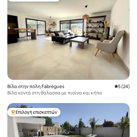
Βίλα στην πόλη Fabrègues
Μέση βαθμο
5 (24)
Βίλα κοντά στη θάλασσα με πισίνα και κήπο
Επιλογή επισκεπτών
Κορυφαία επιλογή επισκεπτών