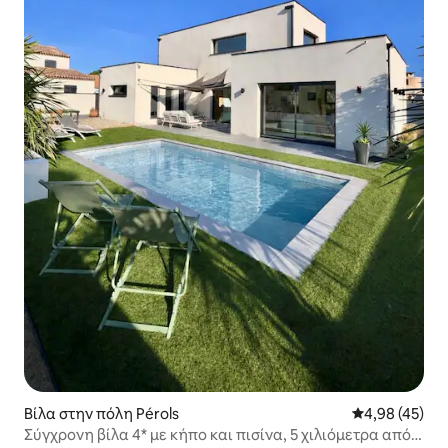
Βίλα στην πόλη Pérols
Μέση βαθμολογ
4,98 (45)
Σύγχρονη βίλα 4* με κήπο και πισίνα, 5 χιλιόμετρα από