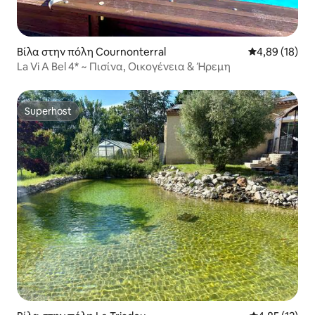
Βίλα στην πόλη Cournonterral
Μέση βαθμολογ
4,89 (18)
La Vi A Bel 4* ~ Πισίνα, Οικογένεια & Ήρεμη
Superhost
Superhost