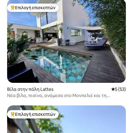
Επιλογή επισκεπτών
Κορυφαία επιλογή επισκεπτών
Βίλα στην πόλη Lattes
Μέση βαθμο
5 (53)
Νέα βίλα, πισίνα, ανάμεσα στο Μονπελιέ και τη
θάλασσα
Επιλογή επισκεπτών
Κορυφαία επιλογή επισκεπτών