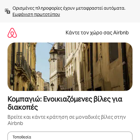
Μετάβαση
Ορισμένες πληροφορίες έχουν μεταφραστεί αυτόματα. 
στο
Εμφάνιση πρωτοτύπου
περιεχόμενο
Κάντε τον χώρο σας Airbnb
Κομπαγιώ: Ενοικιαζόμενες βίλες για
διακοπές
Βρείτε και κάντε κράτηση σε μοναδικές βίλες στην
Airbnb
Τοποθεσία