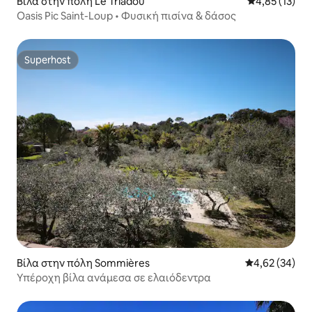
Βίλα στην πόλη Le Triadou
Μέση βαθμολο
4,85 (13)
Oasis Pic Saint-Loup • Φυσική πισίνα & δάσος
Superhost
Superhost
Βίλα στην πόλη Sommières
Μέση βαθμολογ
4,62 (34)
Υπέροχη βίλα ανάμεσα σε ελαιόδεντρα