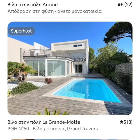
Βίλα στην πόλη Aniane
Μέση βαθμο
5 (22)
Απόδραση στη φύση - άνετο μονοκατοικία
Superhost
Superhost
Βίλα στην πόλη La Grande-Motte
Μέση βαθμ
5 (3)
PGH N°60 - Βίλα με πισίνα, Grand Travers