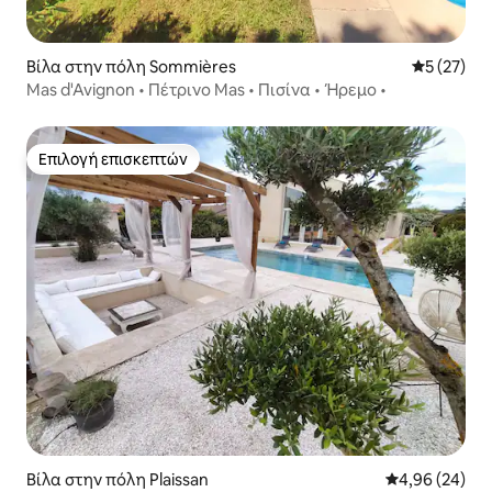
Βίλα στην πόλη Sommières
Μέση βαθμο
5 (27)
Mas d'Avignon • Πέτρινο Mas • Πισίνα • Ήρεμο •
Επιλογή επισκεπτών
Επιλογή επισκεπτών
Βίλα στην πόλη Plaissan
Μέση βαθμολογ
4,96 (24)