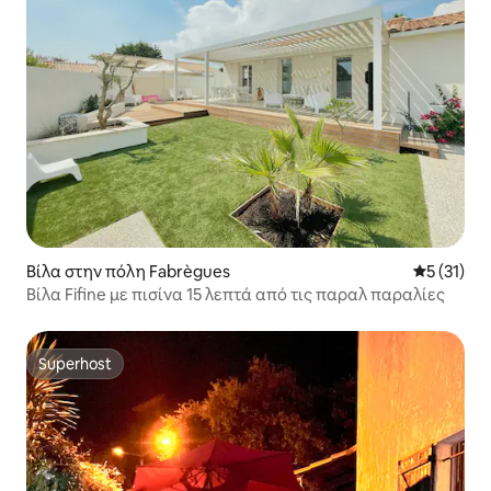
Βίλα στην πόλη Fabrègues
Μέση βαθμ
5 (31)
Βίλα Fifine με πισίνα 15 λεπτά από τις παραλ παραλίες
Superhost
Superhost