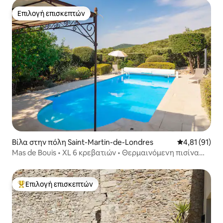
Επιλογή επισκεπτών
Επιλογή επισκεπτών
Βίλα στην πόλη Saint-Martin-de-Londres
Μέση βαθμολο
4,81 (91)
Mas de Bouis • XL 6 κρεβατιών • Θερμαινόμενη πισίνα
και θέα • Κλιματισμός
Επιλογή επισκεπτών
Κορυφαία επιλογή επισκεπτών