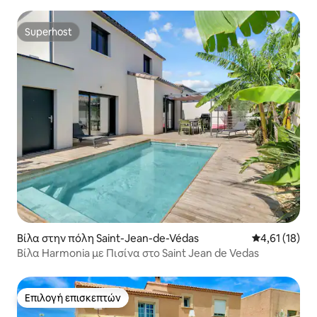
Superhost
Superhost
Βίλα στην πόλη Saint-Jean-de-Védas
Μέση βαθμολο
4,61 (18)
Βίλα Harmonia με Πισίνα στο Saint Jean de Vedas
Επιλογή επισκεπτών
Επιλογή επισκεπτών