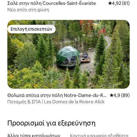
Σαλέ στην πόλη Courcelles-Saint-Évariste
Μέση βαθμολογ
4,92 (61)
Νέο σπίτι στη φύση
Επιλογή επισκεπτών
Επιλογή επισκεπτών
Θολωτά σπίτια στην πόλη Notre-Dame-du-Ro
Μέση βαθμολο
4,9 (89)
saire
Ποταμός & ΣΠΑ | Les Domes de la Riviere Alick
Προορισμοί για εξερεύνηση
Άλλοι τύποι καταλυμάτων
Κοντινά κορυφαία αξιοθέατα