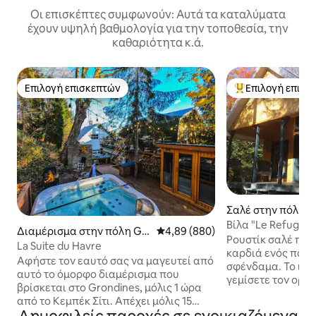
Οι επισκέπτες συμφωνούν: Αυτά τα καταλύματα
έχουν υψηλή βαθμολογία για την τοποθεσία, την
καθαριότητα κ.ά.
Επιλογή επισκεπτών
Επιλογή επισκ
Επιλογή επισκεπτών
Κορυφαία επιλογ
Σαλέ στην πόλη S
hémie
Βίλα "Le Refuge"
Διαμέρισμα στην πόλη Gr
Μέση βαθμολογία: 4,89 στα 5, 8
4,89 (880)
Ρουστίκ σαλέ που
ondines
La Suite du Havre
καρδιά ενός παν
Αφήστε τον εαυτό σας να μαγευτεί από
σφένδαμα. Το ιδα
αυτό το όμορφο διαμέρισμα που
γεμίσετε τον οργ
βρίσκεται στο Grondines, μόλις 1 ώρα
αέρα και φύση. Στην περιοχή, θα έχετε
από το Κεμπέκ Σίτι. Απέχει μόλις 15
πρόσβαση σε ένα 
λεπτά με τα πόδια από τον ποταμό Σεντ