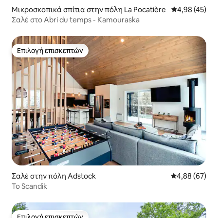
Μικροσκοπικά σπίτια στην πόλη La Pocatière
Μέση βαθμολογ
4,98 (45)
Σαλέ στο Abri du temps - Kamouraska
Επιλογή επισκεπτών
Επιλογή επισκεπτών
Σαλέ στην πόλη Adstock
Μέση βαθμολογ
4,88 (67)
Το Scandik
Επιλογή επισκεπτών