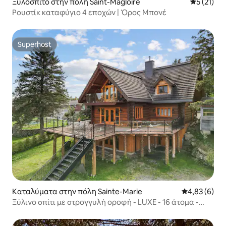
Ξυλόσπιτο στην πόλη Saint-Magloire
Μέση βαθμ
5 (21)
Ρουστίκ καταφύγιο 4 εποχών | Όρος Μπονέ
Superhost
Superhost
Καταλύματα στην πόλη Sainte-Marie
Μέση βαθμολο
4,83 (6)
Ξύλινο σπίτι με στρογγυλή οροφή - LUXE - 16 άτομα -
YOGA