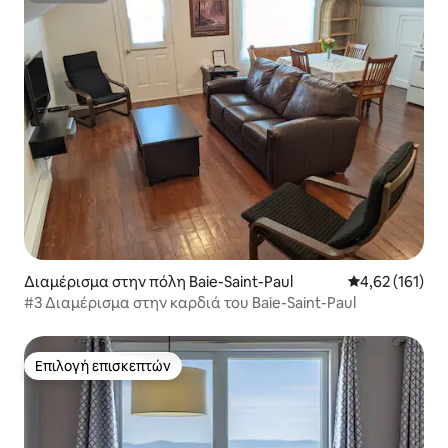
Διαμέρισμα στην πόλη Baie-Saint-Paul
Μέση βαθμολογ
4,62 (161)
#3 Διαμέρισμα στην καρδιά του Baie-Saint-Paul
Επιλογή επισκεπτών
Επιλογή επισκεπτών