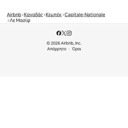
Airbnb
Καναδάς
Κεμπέκ
Capitale-Nationale
Λε Μασίφ
© 2026 Airbnb, Inc.
Απόρρητο
Όροι