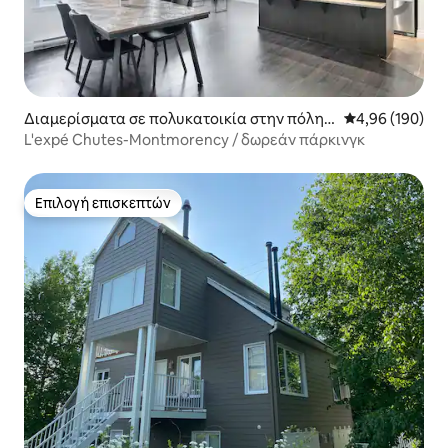
Διαμερίσματα σε πολυκατοικία στην πόλη B
Μέση βαθμολογί
4,96 (190)
oischatel
L'expé Chutes-Montmorency / δωρεάν πάρκινγκ
Επιλογή επισκεπτών
Επιλογή επισκεπτών