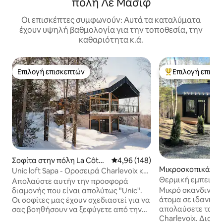
πόλη Λε Μασίφ
Οι επισκέπτες συμφωνούν: Αυτά τα καταλύματα
έχουν υψηλή βαθμολογία για την τοποθεσία, την
καθαριότητα κ.ά.
Επιλογή επισκεπτών
Επιλογή επισκ
Επιλογή επισκεπτών
Κορυφαία επιλογ
Σοφίτα στην πόλη La Côte-
Μέση βαθμολογία: 4,96 στα 5, 1
4,96 (148)
Μικροσκοπικά σπί
de-Beaupré
Unic loft Sapa - Οροσειρά Charlevoix και
πόλη Les Éboule
Θερμική εμπειρία
Mont-St-Anne
Απολαύστε αυτήν την προσφορά
Μικρό σκανδιναβι
διαμονής που είναι απολύτως "Unic".
άτομα σε ιδανική
Οι σοφίτες μας έχουν σχεδιαστεί για να
απολαύσετε τα αξ
σας βοηθήσουν να ξεφύγετε από την
Charlevoix. Διαθ
καθημερινότητά σας σε μια