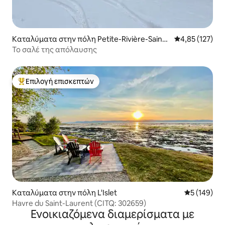
Καταλύματα στην πόλη Petite-Rivière-Saint-
Μέση βαθμολογί
4,85 (127)
François
Το σαλέ της απόλαυσης
Επιλογή επισκεπτών
Κορυφαία επιλογή επισκεπτών
Καταλύματα στην πόλη L'Islet
Μέση βαθμολ
5 (149)
Havre du Saint-Laurent (CITQ: 302659)
Ενοικιαζόμενα διαμερίσματα με