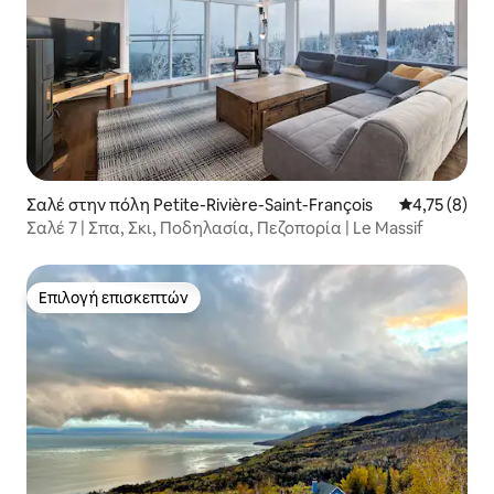
Σαλέ στην πόλη Petite-Rivière-Saint-François
Μέση βαθμολ
4,75 (8)
Σαλέ 7 | Σπα, Σκι, Ποδηλασία, Πεζοπορία | Le Massif
Επιλογή επισκεπτών
Επιλογή επισκεπτών