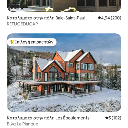
Καταλύματα στην πόλη Baie-Saint-Paul
Μέση βαθμολογί
4,94 (200)
REFUGEDUCAP
Επιλογή επισκεπτών
Κορυφαία επιλογή επισκεπτών
Καταλύματα στην πόλη Les Éboulements
Μέση βαθμολ
5 (102)
Βίλα La Planque