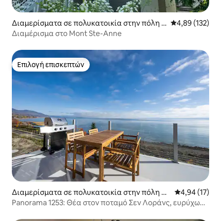
Διαμερίσματα σε πολυκατοικία στην πόλη B
Μέση βαθμολογί
4,89 (132)
eaupré
Διαμέρισμα στο Mont Ste-Anne
Επιλογή επισκεπτών
Επιλογή επισκεπτών
Διαμερίσματα σε πολυκατοικία στην πόλη Pe
Μέση βαθμολογ
4,94 (17)
tite-Rivière-Saint-François
Panorama 1253: Θέα στον ποταμό Σεν Λοράνς, ευρύχωρη
βεράντα