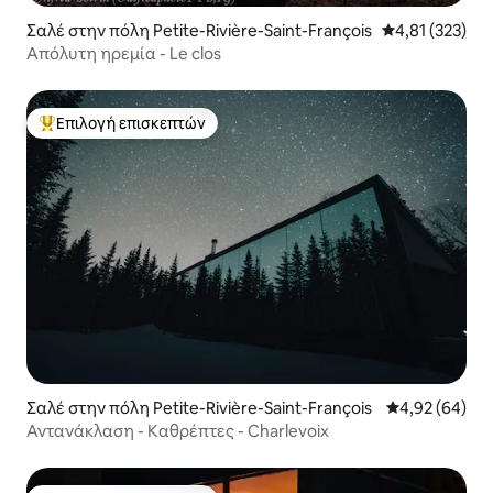
Σαλέ στην πόλη Petite-Rivière-Saint-François
Μέση βαθμολογί
4,81 (323)
Απόλυτη ηρεμία - Le clos
Επιλογή επισκεπτών
Κορυφαία επιλογή επισκεπτών
Σαλέ στην πόλη Petite-Rivière-Saint-François
Μέση βαθμολογ
4,92 (64)
Αντανάκλαση - Καθρέπτες - Charlevoix