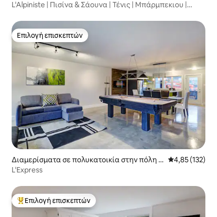
aint-Ferréol-les-Neiges
L'Alpiniste | Πισίνα & Σάουνα | Τένις | Μπάρμπεκιου |
Γυμναστήριο
Επιλογή επισκεπτών
Επιλογή επισκεπτών
Διαμερίσματα σε πολυκατοικία στην πόλη L
Μέση βαθμολογί
4,85 (132)
a Côte-de-Beaupré Regional County Municip
L'Express
ality
Επιλογή επισκεπτών
Κορυφαία επιλογή επισκεπτών