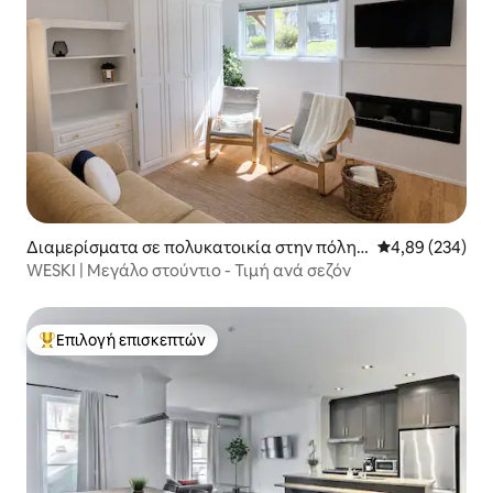
Διαμερίσματα σε πολυκατοικία στην πόλη
Μέση βαθμολογί
4,89 (234)
Beaupré
WESKI | Μεγάλο στούντιο - Τιμή ανά σεζόν
Επιλογή επισκεπτών
Κορυφαία επιλογή επισκεπτών