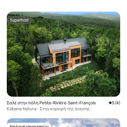
Superhost
Superhost
Σαλέ στην πόλη Petite-Rivière-Saint-François
Μέση βαθμ
5 (4)
Käbane Natura - Στην κορυφή της άνεσης
Επιλογή επισκεπτών