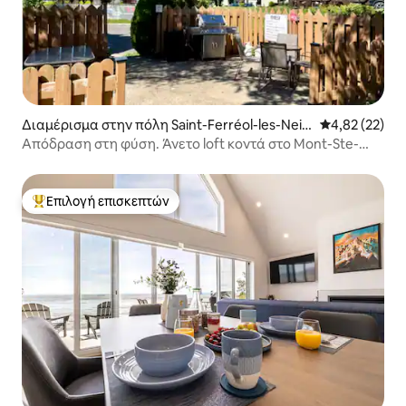
Διαμέρισμα στην πόλη Saint-Ferréol-les-Neig
Μέση βαθμολογ
4,82 (22)
es
Απόδραση στη φύση. Άνετο loft κοντά στο Mont-Ste-
Anne
Επιλογή επισκεπτών
Κορυφαία επιλογή επισκεπτών