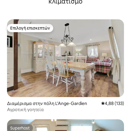
κλιματισμό
Επιλογή επισκεπτών
Επιλογή επισκεπτών
Διαμέρισμα στην πόλη L'Ange-Gardien
Μέση βαθμολογί
4,88 (133)
Αγροτική γοητεία
Superhost
Superhost