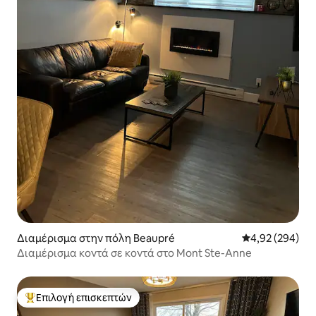
Διαμέρισμα στην πόλη Beaupré
Μέση βαθμολογί
4,92 (294)
Διαμέρισμα κοντά σε κοντά στο Mont Ste-Anne
Επιλογή επισκεπτών
Κορυφαία επιλογή επισκεπτών