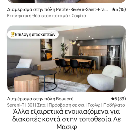
Διαμέρισμα στην πόλη Petite-Rivière-Saint-Franç
Μέση βαθμ
5 (15)
ois
Εκπληκτική θέα στον ποταμό • Σοφίτα
Επιλογή επισκεπτών
Κορυφαία επιλογή επισκεπτών
Διαμέρισμα στην πόλη Beaupré
Μέση βαθμο
5 (39)
Sereni-T | 301 | Σπα | Πρόσβαση σε σκι | Γκολφ | Ποδήλατο
Άλλα εξαιρετικά ενοικιαζόμενα για
διακοπές κοντά στην τοποθεσία Λε
Μασίφ