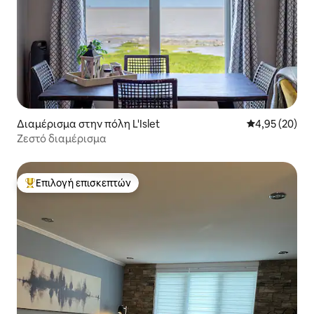
Διαμέρισμα στην πόλη L'Islet
Μέση βαθμολογ
4,95 (20)
Ζεστό διαμέρισμα
Επιλογή επισκεπτών
Κορυφαία επιλογή επισκεπτών