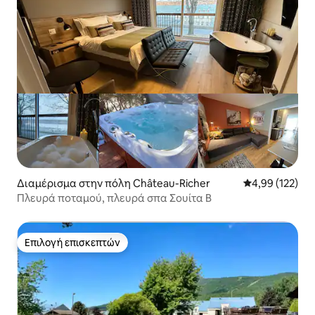
Διαμέρισμα στην πόλη Château-Richer
Μέση βαθμολογί
4,99 (122)
Πλευρά ποταμού, πλευρά σπα Σουίτα Β
Επιλογή επισκεπτών
Επιλογή επισκεπτών