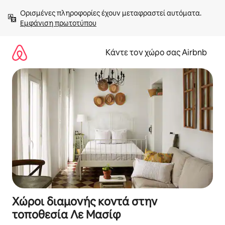
Μετάβαση
Ορισμένες πληροφορίες έχουν μεταφραστεί αυτόματα. 
στο
Εμφάνιση πρωτοτύπου
περιεχόμενο
Κάντε τον χώρο σας Airbnb
Χώροι διαμονής κοντά στην
τοποθεσία Λε Μασίφ