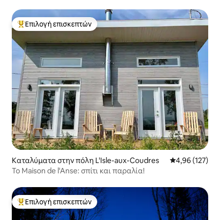
Επιλογή επισκεπτών
Κορυφαία επιλογή επισκεπτών
Καταλύματα στην πόλη L'Isle-aux-Coudres
Μέση βαθμολογί
4,96 (127)
Το Maison de l'Anse: σπίτι και παραλία!
Επιλογή επισκεπτών
Κορυφαία επιλογή επισκεπτών