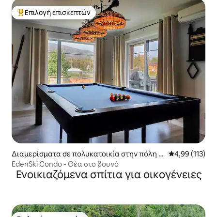
Επιλογή επισκεπτών
Κορυφαία επιλογή επισκεπτών
Διαμερίσματα σε πολυκατοικία στην πόλη B
Μέση βαθμολογ
4,99 (113)
eaupré
EdenSki Condo - Θέα στο βουνό
Ενοικιαζόμενα σπίτια για οικογένειες