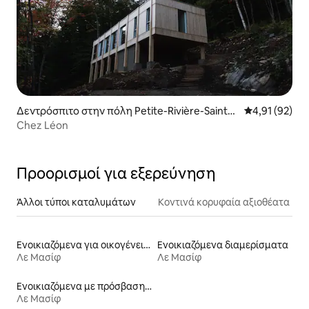
Δεντρόσπιτο στην πόλη Petite-Rivière-Saint-F
Μέση βαθμολογ
4,91 (92)
rançois
Chez Léon
Προορισμοί για εξερεύνηση
Άλλοι τύποι καταλυμάτων
Κοντινά κορυφαία αξιοθέατα
Ενοικιαζόμενα για οικογένειες
Ενοικιαζόμενα διαμερίσματα
Λε Μασίφ
Λε Μασίφ
Ενοικιαζόμενα με πρόσβαση σε σκι
Λε Μασίφ