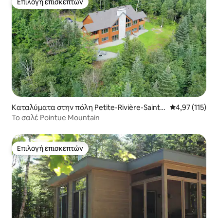
Επιλογή επισκεπτών
Επιλογή επισκεπτών
Καταλύματα στην πόλη Petite-Rivière-Saint-
Μέση βαθμολογ
4,97 (115)
François
Το σαλέ Pointue Mountain
Επιλογή επισκεπτών
Επιλογή επισκεπτών