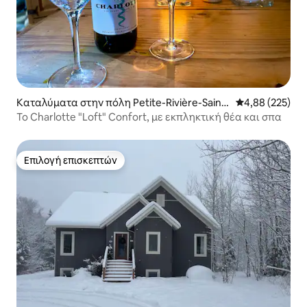
Καταλύματα στην πόλη Petite-Rivière-Saint-
Μέση βαθμολογί
4,88 (225)
François
Το Charlotte "Loft" Confort, με εκπληκτική θέα και σπα
Επιλογή επισκεπτών
Επιλογή επισκεπτών