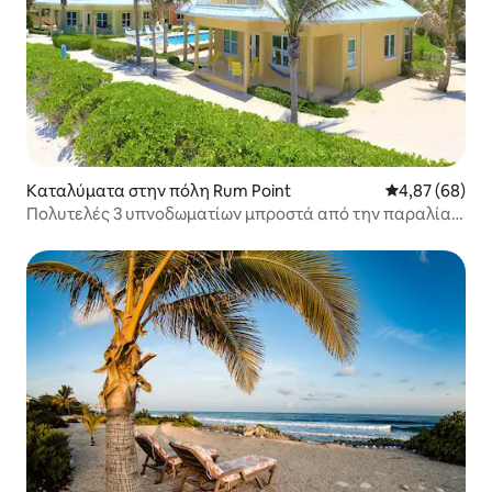
Καταλύματα στην πόλη Rum Point
Μέση βαθμολογ
4,87 (68)
Πολυτελές 3 υπνοδωματίων μπροστά από την παραλία,
5 Yellow, εκπληκτική θέα