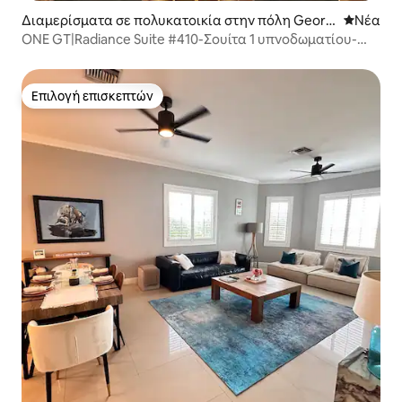
Διαμερίσματα σε πολυκατοικία στην πόλη Georg
Νέος χώ
Νέα
e Town
ONE GT|Radiance Suite #410-Σουίτα 1 υπνοδωματίου-
Τζορτζ Τάουν
Επιλογή επισκεπτών
Επιλογή επισκεπτών