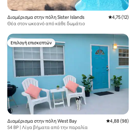
Διαμέρισμα στην πόλη Sister Islands
Μέση βαθμολο
4,75 (12)
Θέα στον ωκεανό από κάθε δωμάτιο
Επιλογή επισκεπτών
Επιλογή επισκεπτών
Διαμέρισμα στην πόλη West Bay
Μέση βαθμολογ
4,88 (98)
S4 BP | Λίγα βήματα από την παραλία