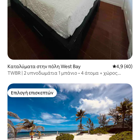
Καταλύματα στην πόλη West Bay
Μέση βαθμολο
4,9 (40)
TWBR | 2 υπνοδωμάτια 1 μπάνιο • 4 άτομα + χώρος
στάθμευσης + ιδιωτικό γκαζόν
Επιλογή επισκεπτών
Επιλογή επισκεπτών