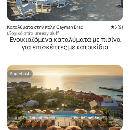
Καταλύματα στην πόλη Cayman Brac
Μέση βαθμ
5 (9)
Εξοχικό σπίτι Breezy Bluff
Ενοικιαζόμενα καταλύματα με πισίνα
για επισκέπτες με κατοικίδια
Superhost
Superhost