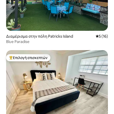
Διαμέρισμα στην πόλη Patricks Island
Μέση βαθμο
5 (16)
Blue Paradise
Επιλογή επισκεπτών
Κορυφαία επιλογή επισκεπτών