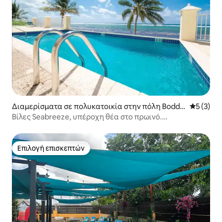
Διαμερίσματα σε πολυκατοικία στην πόλη Bodde
Μέση βαθμ
5 (3)
n Town
Βίλες Seabreeze, υπέροχη θέα στο πρωινό.
Περιλαμβάνεται αυτοκίνητο!
Επιλογή επισκεπτών
Επιλογή επισκεπτών