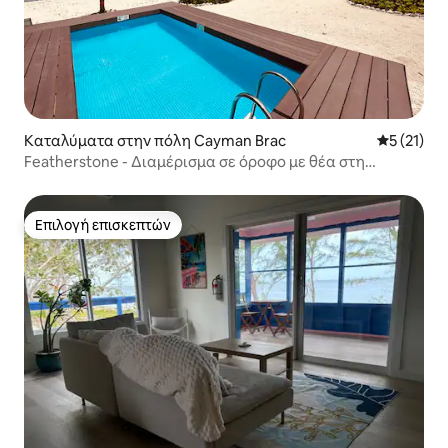
Καταλύματα στην πόλη Cayman Brac
Μέση βαθμ
5 (21)
Featherstone - Διαμέρισμα σε όροφο με θέα στη
θάλασσα
Επιλογή επισκεπτών
Επιλογή επισκεπτών