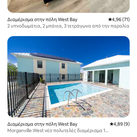
Διαμέρισμα στην πόλη West Bay
Μέση βαθμολογ
4,96 (71)
2 υπνοδωμάτια, 2 μπάνια, 3 τετράγωνα από την παραλία
Διαμέρισμα στην πόλη West Bay
Μέση βαθμολο
4,89 (9)
Morganville West νέο πολυτελές διαμέρισμα 1
υπνοδωματίου #24