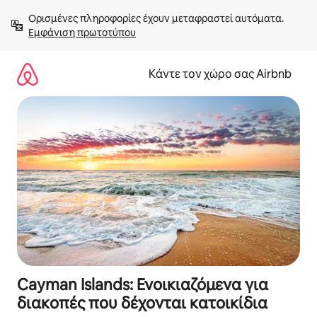
Μετάβαση
Ορισμένες πληροφορίες έχουν μεταφραστεί αυτόματα. 
στο
Εμφάνιση πρωτοτύπου
περιεχόμενο
Κάντε τον χώρο σας Airbnb
Cayman Islands: Ενοικιαζόμενα για
διακοπές που δέχονται κατοικίδια