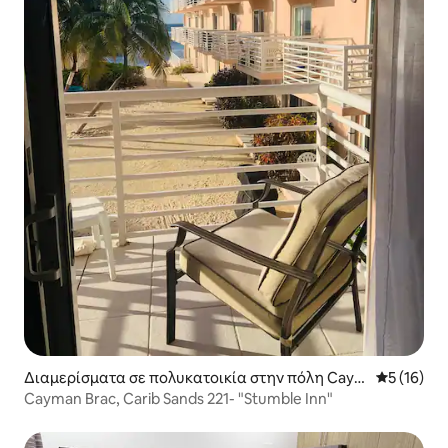
Διαμερίσματα σε πολυκατοικία στην πόλη Caym
Μέση βαθμο
5 (16)
an Brac
Cayman Brac, Carib Sands 221- "Stumble Inn"