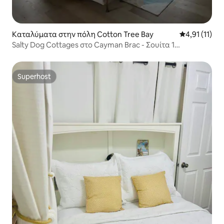
Καταλύματα στην πόλη Cotton Tree Bay
Μέση βαθμολο
4,91 (11)
Salty Dog Cottages στο Cayman Brac - Σουίτα 1
υπνοδωματίου
Superhost
Superhost