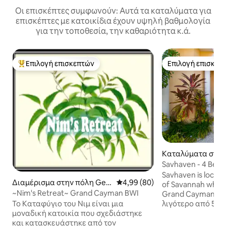
Οι επισκέπτες συμφωνούν: Αυτά τα καταλύματα για
επισκέπτες με κατοικίδια έχουν υψηλή βαθμολογία
για την τοποθεσία, την καθαριότητα κ.ά.
Επιλογή επισκεπτών
Επιλογή επισκεπ
Κορυφαία επιλογή επισκεπτών
Επιλογή επισκεπ
Καταλύματα στην
annah
Savhaven - 4 Bed 4 Bat
από την παραλία
Savhaven is located
Διαμέρισμα στην πόλη Geo
Μέση βαθμολογία: 4,99 στα 5, 
4,99 (80)
of Savannah which 
rge Town
~Nim's Retreat~ Grand Cayman BWI
Grand Cayman. Το
λιγότερο από 5 λε
Το Καταφύγιο του Νιμ είναι μια
Beach. Αυτή η πα
μοναδική κατοικία που σχεδιάστηκε
την καλύτερη θέ
και κατασκευάστηκε από τον