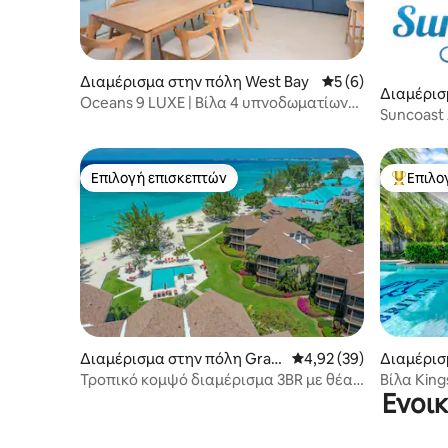
Διαμέρισμα στην πόλη West Bay
Μέση βαθμολογία: 
5 (6)
Διαμέρισ
Oceans 9 LUXE | Βίλα 4 υπνοδωματίων
den Town
Suncoast
μπροστά στην παραλία στο Γουέστ Μπέι
Μονάδα #
Επιλογή επισκεπτών
Επιλο
Επιλογή επισκεπτών
Κορυφαί
Διαμέρισμα στην πόλη Gran
Μέση βαθμολογία: 4,92
4,92 (39)
Διαμέρισ
d Cayman
Town
Τροπικό κομψό διαμέρισμα 3BR με θέα
Βίλα King
Ενοι
στον κήπο, πισίνα και παραλία