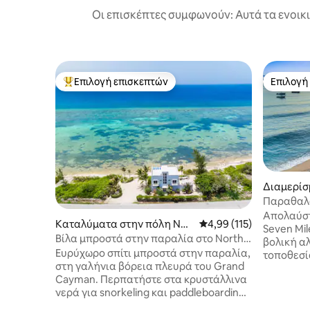
Οι επισκέπτες συμφωνούν: Αυτά τα ενοικ
Επιλογή επισκεπτών
Επιλογή
Κορυφαία επιλογή επισκεπτών
Επιλογή
Διαμερίσ
κία στην
Παραθαλά
βήματα α
Απολαύστ
Καταλύματα στην πόλη Nor
Μέση βαθμολογία: 4,99 
4,99 (115)
Seven Mil
th Side
Βίλα μπροστά στην παραλία στο North
βολική α
Side του Grand Cayman
Ευρύχωρο σπίτι μπροστά στην παραλία,
τοποθεσία
στη γαλήνια βόρεια πλευρά του Grand
πρόσβαση
Cayman. Περπατήστε στα κρυστάλλινα
βήματα μ
νερά για snorkeling και paddleboarding
ηλιοβασι
— παρέχουμε καγιάκ, paddleboard και
παραλία 