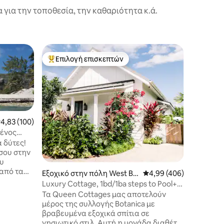
για την τοποθεσία, την καθαριότητα κ.ά.
Διαμερί
Επιλογή επισκεπτών
Επιλ
Κορυφαία επιλογή επισκεπτών
Κορυφαί
ικία στη
Grandvi
n
στην παρ
Αυτό το 
κοντά σε
την παρα
δραστηρι
μέσα μα
έση βαθμολογία: 4,83 στα 5, 100 κριτικές
4,83 (100)
λατρέψετ
μένος
τοποθεσί
ατμόσφαι
 δύτες!
και της 
σου στην
κατάλληλ
ου
λάτρεις 
 από τα
Εξοχικό στην πόλη West Ba
Μέση βαθμολογία: 4,99 
4,99 (406)
επαγγελμ
αλάσσια
y
Luxury Cottage, 1bd/1ba steps to Pool+7
οικογένε
έσετε
Mile Beach
Τα Queen Cottages μας αποτελούν
διαθέτει
ία πλευρά
μέρος της συλλογής Botanica με
παραλία 
οπρεπής
βραβευμένα εξοχικά σπίτια σε
την παρα
μο.
νησιωτικό στιλ. Αυτή η μονάδα διαθέτει