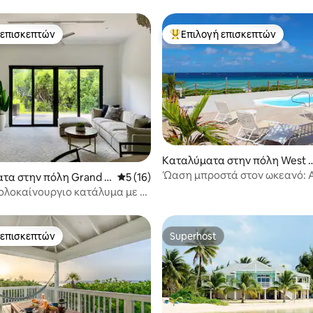
 επισκεπτών
Επιλογή επισκεπτών
 επισκεπτών
Κορυφαία επιλογή επισκεπτών
 στα 5, 16 κριτικές
Καταλύματα στην πόλη West 
y
Ώαση μπροστά στον ωκεανό: 
τα στην πόλη Grand c
Μέση βαθμολογία: 5 στα 5, 16 κριτικές
5 (16)
θέα, πισίνα και εξοχικό σπίτι
ολοκαίνουργιο κατάλυμα με 3
κοντά στην παραλία 7 Mile
 επισκεπτών
Superhost
 επισκεπτών
Superhost