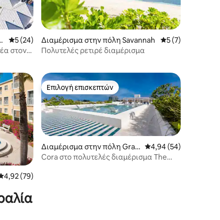
M
Μέση βαθμολογία: 5 στα 5, 24 κριτικές
5 (24)
Διαμέρισμα στην πόλη Savannah
Μέση βαθμολογία:
5 (7)
έα στον
Πολυτελές ρετιρέ διαμέρισμα
λία Seven
Επιλογή επισκεπτών
Επιλογή επισκεπτών
Διαμέρισμα στην πόλη Gran
Μέση βαθμολογία: 4,94
4,94 (54)
d Cayman
Cora στο πολυτελές διαμέρισμα The
Grove με ένα υπνοδωμάτιο
Μέση βαθμολογία: 4,92 στα 5, 79 κριτικές
4,92 (79)
ραλία