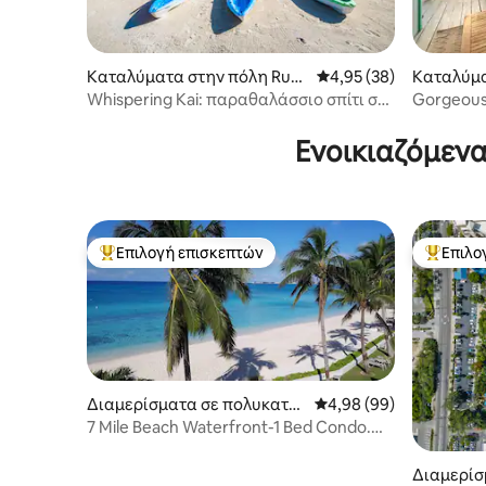
Καταλύματα στην πόλη Rum
Μέση βαθμολογία: 4,95
4,95 (38)
Καταλύμα
Point
som Villa
Whispering Kai: παραθαλάσσιο σπίτι στο
Gorgeous 
Bio Bay, Cayman Kai
Ενοικιαζόμενα
Επιλογή επισκεπτών
Επιλο
Κορυφαία επιλογή επισκεπτών
Κορυφαί
Διαμερίσματα σε πολυκατοι
Μέση βαθμολογία: 4,98
4,98 (99)
κία στην πόλη Cayman Islan
7 Mile Beach Waterfront-1 Bed Condo.
ds
Κρυμμένο στολίδι!
Διαμερίσ