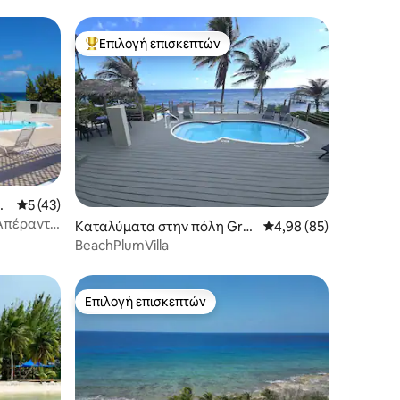
Επιλογή επισκεπτών
Κορυφαία επιλογή επισκεπτών
Ba
Μέση βαθμολογία: 5 στα 5, 43 κριτικές
5 (43)
Απέραντη
Καταλύματα στην πόλη Gra
Μέση βαθμολογία: 4,98
4,98 (85)
nd Cayman
BeachPlumVilla
Επιλογή επισκεπτών
Επιλογή επισκεπτών