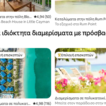
 στα 5, 38 κριτικές
τα στην πόλη Blos
Μέση βαθμολογία: 4,94 στα 5, 50 κριτικές
4,94 (50)
Καταλύματα στην πόλη Rum P
ge
Beach House in Little Cayman
nt
Το εξοχικό στο Rum Point
 ιδιόκτητα διαμερίσματα με πρόσβ
γή επισκεπτών
Επιλογή επισκεπτών
α επιλογή επισκεπτών
Κορυφαία επιλογή επισκεπτών
 στα 5, 99 κριτικές
Διαμερίσματα σε πολυκατοικί
στην πόλη George Town
Μπείτε στον παράδεισο στην 
ματα σε πολυκατο
Μέση βαθμολογία: 4,98 στα 5, 116 κριτικές
4,98 (116)