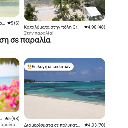
oi
Μέση βαθμολογία: 5 στα 5, 6 κριτικές
5 (6)
Καταλύματα στην πόλη Cre
Μέση βαθμολογία: 4,9
4,98 (48)
ek
Στην παραλία!
αση σε παραλία
Επιλογή επισκεπτών
Κορυφαία επιλογή επισκεπτών
α
Μέση βαθμολογία: 5 στα 5, 98 κριτικές
5 (98)
παραλία
Διαμερίσματα σε πολυκατοι
Μέση βαθμολογία: 4,9
4,93 (70)