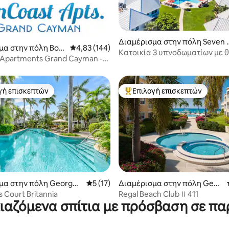
5 στα 5, 6 κριτικές
Διαμέρισμα στην πόλη Seven 
μα στην πόλη Bod
Μέση βαθμολογία: 4,83 στα 5, 144 κριτικές
4,83 (144)
ile Beach
Κατοικία 3 υπνοδωματίων με θ
 Apartments Grand Cayman -
ωκεανό και πισίνα στην παρα
 1
Mile
γή επισκεπτών
Επιλογή επισκεπτών
α επιλογή επισκεπτών
Κορυφαία επιλογή επισκεπτών
 στα 5, 39 κριτικές
μα στην πόλη George
Μέση βαθμολογία: 5 στα 5, 17 κριτικές
5 (17)
Διαμέρισμα στην πόλη Geor
ge Town
s Court Britannia
Regal Beach Club # 411
κιαζόμενα σπίτια με πρόσβαση σε πα