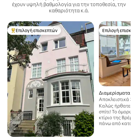
έχουν υψηλή βαθμολογία για την τοποθεσία, την
καθαριότητα κ.ά.
Επιλογή επισκεπτών
Επιλογή επισκεπ
Κορυφαία επιλογή επισκεπτών
Επιλογή επισκεπ
Διαμερίσματα σε
κία στην πόλη Βρ
Αποκλειστικά 3 δω
Έκθεση | Κέντρο
Καλώς ήρθατε στ
σπίτι! Το όμορφο διαμέρισμα στο παλιό
κτίριο της Βρέμη
πάνω από κατάστη
ήσυχο παράδρομο
κεντρική περιοχή