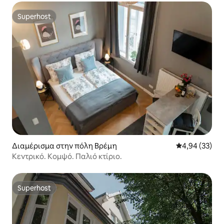
Superhost
Superhost
Διαμέρισμα στην πόλη Βρέμη
Μέση βαθμολογ
4,94 (33)
Κεντρικό. Κομψό. Παλιό κτίριο.
Superhost
Superhost