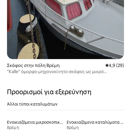
Σκάφος στην πόλη Βρέμη
Μέση βαθμολο
4,9 (29)
"Kalle" όμορφο μηχανοκίνητο σκάφος ως μικρό
διαμέρισμα διακοπών
Προορισμοί για εξερεύνηση
Άλλοι τύποι καταλυμάτων
Ενοικιαζόμενα μικροσκοπικά σπίτια
Ενοικιαζόμενα καταλύματα με πισίνα
Βρέμη
Βρέμη