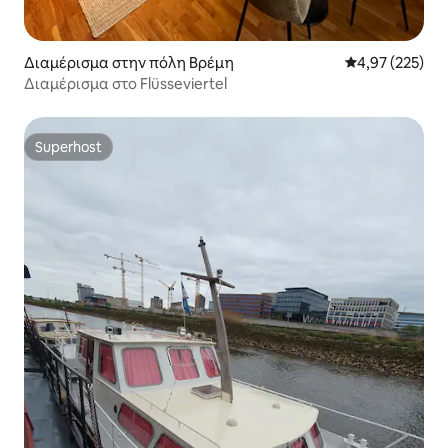
Διαμέρισμα στην πόλη Βρέμη
Μέση βαθμολογί
4,97 (225)
Διαμέρισμα στο Flüsseviertel
Superhost
Superhost