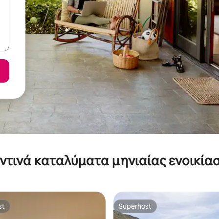
ντινά καταλύματα μηνιαίας ενοικία
st
Superhost
st
Superhost