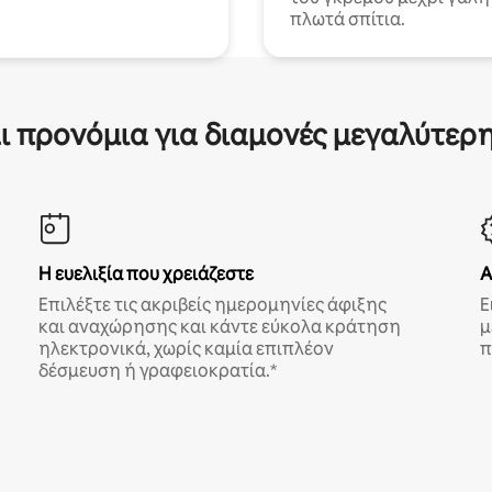
πλωτά σπίτια.
ι προνόμια για διαμονές μεγαλύτερη
Η ευελιξία που χρειάζεστε
Α
Επιλέξτε τις ακριβείς ημερομηνίες άφιξης
Ε
και αναχώρησης και κάντε εύκολα κράτηση
μ
ηλεκτρονικά, χωρίς καμία επιπλέον
π
δέσμευση ή γραφειοκρατία.*