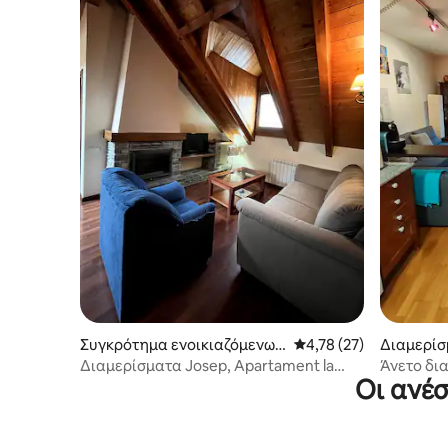
Συγκρότημα ενοικιαζόμενων
Μέση βαθμολογία: 4,78
4,78 (27)
Διαμερίσ
καταλυμάτων
κία
Διαμερίσματα Josep, Apartament la
Άνετο δι
Οι ανέσ
perera k
βουνού