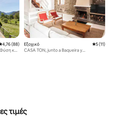
Μέση βαθμολογία: 4,76 στα 5, 88 κριτικές
4,76 (88)
Εξοχικό
Μέση βαθμολογία: 
5 (11)
 Φύση και
CASA TON, junto a Baqueira y
Aigüestortes
ες τιμές