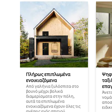
Πλήρως επιπλωμένα
Ψηφι
ενοικιαζόμενα
ταξι
επαγ
Από γαλήνια ξυλόσπιτα στο
βουνό μέχρι βολικά
Άνετ
διαμερίσματα στην πόλη,
νομά
αυτά τα επιπλωμένα
αποστ
ενοικιαζόμενα έχουν όλες τις
ειδικ
ανέσεις ενός σπιτιού.