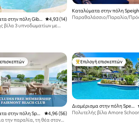
Καταλύματα στην πόλη Speigh
stown
Παραθαλάσσιο/Παραλία/Πρό
τα στην πόλη Gibb
Μέση βαθμολογία: 4,93 στα 5, 14 κριτικές
4,93 (14)
θέρετρο/Μεταφορά από το αε
ς βίλα 3 υπνοδωματίων με
οντά στην παραλία Gibbes
 στα 5, 63 κριτικές
 επισκεπτών
Επιλογή επισκεπτών
 επισκεπτών
Κορυφαία επιλογή επισκεπτών
Διαμέρισμα στην πόλη Speig
htstown
Πολυτελής βίλα Amore Schoon
τα στην πόλη Spei
Μέση βαθμολογία: 4,96 στα 5, 56 κριτικές
4,96 (56)
 στα 5, 14 κριτικές
α την παραλία, τη θέα στον
ην πισίνα και το θέρετρο!