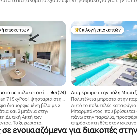
Αυτά τα καταλύματα έχουν υψηλή βαθμολογία για την τοποθ
γή επισκεπτών
Επιλογή επισκεπτών
α επιλογή επισκεπτών
Κορυφαία επιλογή επισκεπτών
 στα 5, 39 κριτικές
ματα σε πολυκατοικία
Μέση βαθμολογία: 5 στα 5, 24 κριτικές
5 (24)
Διαμέρισμα στην πόλη Μπρίτζ
η Lower Carlton
αουν
an 7 | SkyPool, ψησταριά στην
Πολυτέλεια μπροστά στην παρ
και θέα στον ωκεανό
Allure | Εντυπωσιακή θέα στο
φα διαμορφωμένη βίλα με 2
Αυτό το πολυτελές καταφύγιο
τια και 2 μπάνια στην
Μπαρμπάντος, που βρίσκεται
τη Δυτική Ακτή των
πάνω στην παραλία, προσφέρ
τος. Το ξεχωριστό
απρόσκοπτη θέα στον ωκεανό 
 σε ενοικιαζόμενα για διακοπές στ
στικό είναι το Sky Lounge,
σπάνια εμπειρία να βγαίνετε
υψωμένο κοινόχρηστο
κατευθείαν από την πόρτα σα