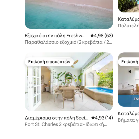
Καταλύμα
es
Πολυτελή
πισίνα κ
Εξοχικό στην πόλη Freshwat
Μέση βαθμολογία: 4,98
4,98 (63)
er Bay
Παραθαλάσσιο εξοχικό (2 κρεβάτια / 2
μπάνια)
Επιλογή επισκεπτών
Επιλογή
Επιλογή επισκεπτών
Επιλογή
Καταλύμα
Διαμέρισμα στην πόλη Speig
Μέση βαθμολογία: 4,93
4,93 (14)
ghtstown
Βήματα γι
htstown
Port St. Charles 2 κρεβάτια~Ιδιωτική
ωκεανό, τ
πισίνα + Πρόσβαση στην παραλία