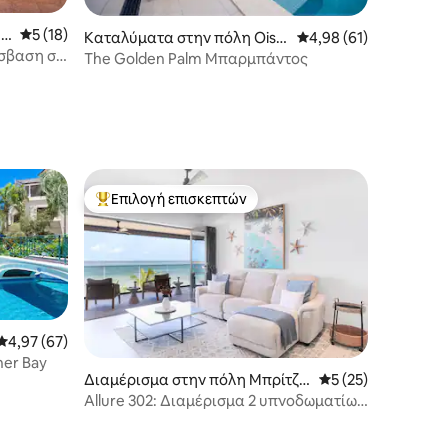
t
Μέση βαθμολογία: 5 στα 5, 18 κριτικές
5 (18)
Καταλύματα στην πόλη Oisti
Μέση βαθμολογία: 4,9
4,98 (61)
σβαση σε
ns
The Golden Palm Μπαρμπάντος
ροδρόμιο
Επιλογή επισκεπτών
Κορυφαία επιλογή επισκεπτών
Μέση βαθμολογία: 4,97 στα 5, 67 κριτικές
4,97 (67)
er Bay
Διαμέρισμα στην πόλη Μπρίτζτ
Μέση βαθμολογία: 
5 (25)
αουν
Allure 302: Διαμέρισμα 2 υπνοδωματίων
σε πολυκατοικία, παραθαλάσσιο