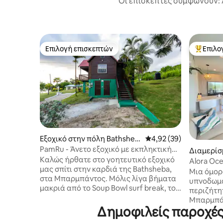
Οι επισκέπτες συμφωνούν: 
Επιλογή επισκεπτών
Επιλο
Επιλογή επισκεπτών
Κορυφαί
Εξοχικό στην πόλη Bathsheb
Μέση βαθμολογία: 4,92
4,92 (39)
a
PamRu - Άνετο εξοχικό με εκπληκτική
Διαμερίσ
θέα
Καλώς ήρθατε στο γοητευτικό εξοχικό
στην πόλ
Alora Oce
μας σπίτι στην καρδιά της Bathsheba,
ταράτσα 
Μια όμορ
στα Μπαρμπάντος. Μόλις λίγα βήματα
υπνοδωμά
μακριά από το Soup Bowl surf break, το
περιζήτη
εξοχικό μας σπίτι προσφέρει ένα μείγμα
Μπαρμπάν
ρουστίκ ηρεμίας και παράκτιας
Δημοφιλείς παροχές
χαρακτηρι
περιπέτειας. Ξυπνήστε με τον
ένα υπερ