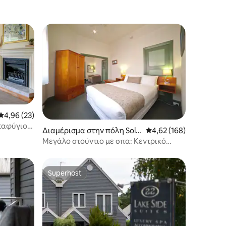
Μέση βαθμολογία: 4,96 στα 5, 23 κριτικές
4,96 (23)
αταφύγιο
Διαμέρισμα στην πόλη Soldi
Μέση βαθμολογία: 4,62
4,62 (168)
ers Hill
Μεγάλο στούντιο με σπα: Κεντρικό
Ballarat
Superhost
Superhost