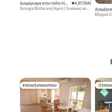
Διαμέρισμα στην πόλη Λίμν
Μέση βαθμολογία: 4,37 
4,37 (104)
η Γουεντούρι
Ευτυχία δίπλα στη λίμνη | Ξενώνας σε
Διαμέρισ
ιδανική τοποθεσία
an
Εξοχικό C
Επιλογή επισκεπτών
Επιλο
Επιλογή επισκεπτών
Κορυφαί