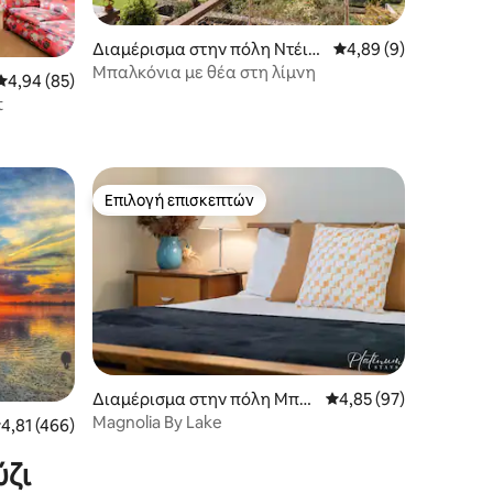
Διαμέρισμα στην πόλη Ντέιλ
Μέση βαθμολογία: 4,
4,89 (9)
σφορντ
Μπαλκόνια με θέα στη λίμνη
Μέση βαθμολογία: 4,94 στα 5, 85 κριτικές
4,94 (85)
t
Επιλογή επισκεπτών
Επιλογή επισκεπτών
Διαμέρισμα στην πόλη Μπα
Μέση βαθμολογία: 4,8
4,85 (97)
λαράτ Κεντρικό
Magnolia By Lake
έση βαθμολογία: 4,81 στα 5, 466 κριτικές
4,81 (466)
ύζι