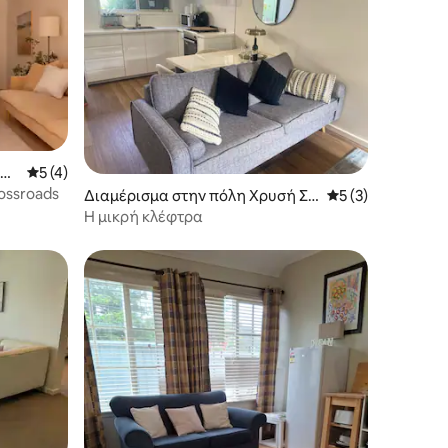
αρά
Μέση βαθμολογία: 5 στα 5, 4 κριτικές
5 (4)
ossroads
Διαμέρισμα στην πόλη Χρυσή Ση
Μέση βαθμολογία:
5 (3)
μείο
Η μικρή κλέφτρα