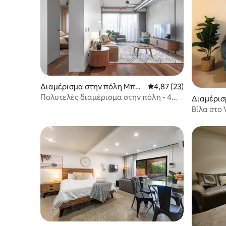
Διαμέρισμα στην πόλη Μπα
Μέση βαθμολογία: 4,87
4,87 (23)
λαράτ Κεντρικό
Πολυτελές διαμέρισμα στην πόλη - 4
Διαμέρισ
άτομα
ντον
Βίλα στο 