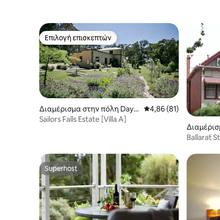
Επιλογή επισκεπτών
Επιλογή επισκεπτών
Διαμέρισμα στην πόλη Dayle
Μέση βαθμολογία: 4,86
4,86 (81)
sford
Sailors Falls Estate [Villa A]
Διαμέρισ
ers Hill
Ballarat 
Studio wi
Superhost
Superhost