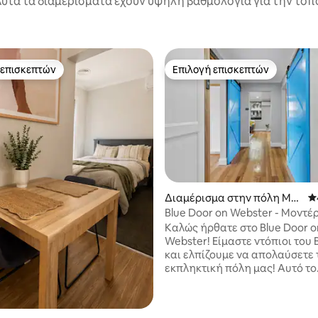
υτά τα διαμερίσματα έχουν υψηλή βαθμολογία για την τοπο
 επισκεπτών
Επιλογή επισκεπτών
 επισκεπτών
Επιλογή επισκεπτών
Διαμέρισμα στην πόλη Μπ
Μ
αλαράτ Κεντρικό
Blue Door on Webster - Μοντέρ
Δωρεάν πάρκινγκ
Καλώς ήρθατε στο Blue Door o
Webster! Είμαστε ντόπιοι του B
και ελπίζουμε να απολαύσετε 
εκπληκτική πόλη μας! Αυτό το
διαμέρισμα στο ισόγειο βρίσκε
κεντρική τοποθεσία στην όμο
στα 5, 134 κριτικές
δασωμένη οδό Webster, σε κο