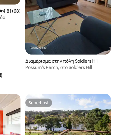
Μέση βαθμολογία: 4,81 στα 5, 68 κριτικές
4,81 (68)
άδα
Διαμέρισμα στην πόλη Soldiers Hill
Possum's Perch, στο Soldiers Hill
α
Superhost
Superhost