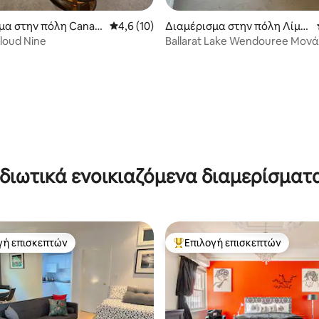
στα 5, 104 κριτικές
μα στην πόλη Canadi
Μέση βαθμολογία: 4,6 στα 5, 10 κριτικές
4,6 (10)
Διαμέρισμα στην πόλη Λίμν
η Γουεντούρι
loud Nine
Ballarat Lake Wendouree Μον
Ιδιωτικά ενοικιαζόμενα διαμερίσματ
γή επισκεπτών
Επιλογή επισκεπτών
α επιλογή επισκεπτών
Κορυφαία επιλογή επισκεπτών