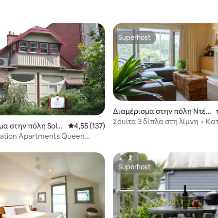
Superhost
Superhost
 στα 5, 81 κριτικές
Διαμέρισμα στην πόλη Ντέιλ
σφορντ
Σουίτα 3 δίπλα στη λίμνη + Κ
μα στην πόλη Soldi
Μέση βαθμολογία: 4,55 στα 5, 137 κριτικές
4,55 (137)
δίπλα στη λίμνη + Μπάνιο σπα
Station Apartments Queen
th Spa
Superhost
Superhost