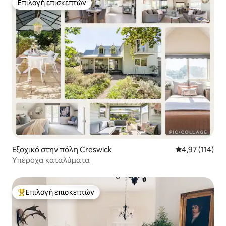
Επιλογή επισκεπτών
Επιλογή επισκεπτών
Εξοχικό στην πόλη Creswick
Μέση βαθμολογ
4,97 (114)
Υπέροχα καταλύματα
Επιλογή επισκεπτών
Κορυφαία επιλογή επισκεπτών