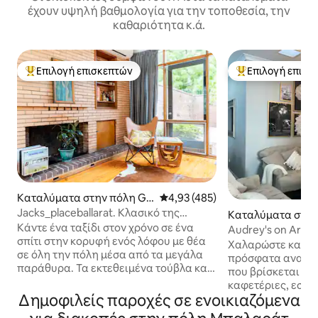
έχουν υψηλή βαθμολογία για την τοποθεσία, την
καθαριότητα κ.ά.
Επιλογή επισκεπτών
Επιλογή επισκ
Κορυφαία επιλογή επισκεπτών
Κορυφαία επιλογ
Καταλύματα στην πόλη Go
Μέση βαθμολογία: 4,93 στα 5, 4
4,93 (485)
lden Point
Jacks_placeballarat. Κλασικό της
Καταλύματα στην 
δεκαετίας του 1960.
Κάντε ένα ταξίδι στον χρόνο σε ένα
arat North
Audrey's on Arms
σπίτι στην κορυφή ενός λόφου με θέα
Χαλαρώστε και ξε
σε όλη την πόλη μέσα από τα μεγάλα
πρόσφατα ανακαιν
παράθυρα. Τα εκτεθειμένα τούβλα και
που βρίσκεται κο
η εκτεταμένη χρήση φυσικού ξύλου
καφετέριες, εστι
διατηρούν μια ατμόσφαιρα από τα
Δημοφιλείς παροχές σε ενοικιαζόμενα
καρτ, λέιζερ. 8 τ
μέσα του αιώνα, που ενισχύεται από
βρείτε μερικές απ