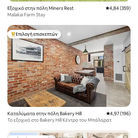
Εξοχικό στην πόλη Miners Rest
Μέση βαθμολογί
4,84 (359)
Malakai Farm Stay
Επιλογή επισκεπτών
Κορυφαία επιλογή επισκεπτών
Καταλύματα στην πόλη Bakery Hill
Μέση βαθμολογί
4,97 (196)
Το εξοχικό στο Bakery Hill Κέντρο του Μπάλαρατ