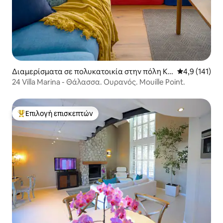
Διαμερίσματα σε πολυκατοικία στην πόλη Κέ
Μέση βαθμολο
4,9 (141)
ιπ Τάουν
24 Villa Marina - Θάλασσα. Ουρανός. Mouille Point.
Επιλογή επισκεπτών
Κορυφαία επιλογή επισκεπτών