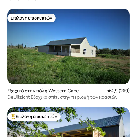
Επιλογή επισκεπτών
Επιλογή επισκεπτών
Εξοχικό στην πόλη Western Cape
Μέση βαθμολογ
4,9 (269)
DeUitzicht Εξοχικό σπίτι στην περιοχή των κρασιών
Επιλογή επισκεπτών
Κορυφαία επιλογή επισκεπτών