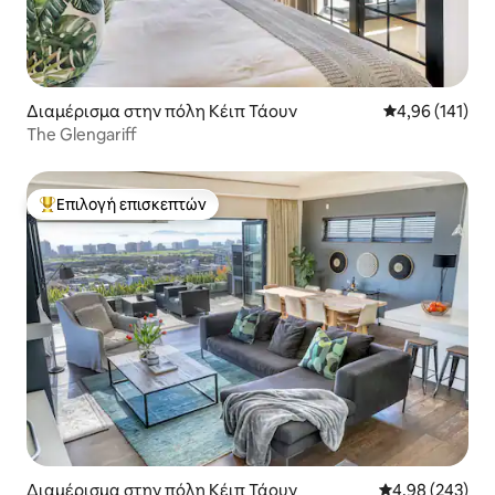
Διαμέρισμα στην πόλη Κέιπ Τάουν
Μέση βαθμολογί
4,96 (141)
The Glengariff
Επιλογή επισκεπτών
Κορυφαία επιλογή επισκεπτών
Διαμέρισμα στην πόλη Κέιπ Τάουν
Μέση βαθμολογί
4,98 (243)