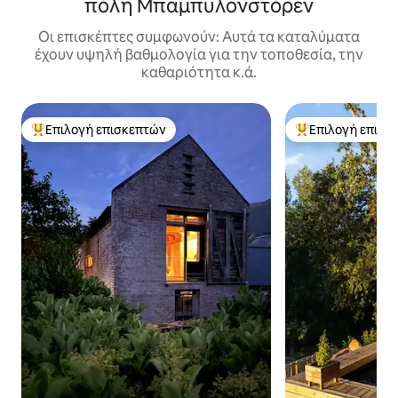
πόλη Μπαμπυλονστόρεν
Οι επισκέπτες συμφωνούν: Αυτά τα καταλύματα
έχουν υψηλή βαθμολογία για την τοποθεσία, την
καθαριότητα κ.ά.
Επιλογή επισκεπτών
Επιλογή επισκ
Κορυφαία επιλογή επισκεπτών
Κορυφαία επιλογ