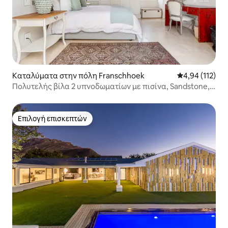
Καταλύματα στην πόλη Franschhoek
Μέση βαθμολογ
4,94 (112)
Πολυτελής βίλα 2 υπνοδωματίων με πισίνα, Sandstone,
Franschhoek
Επιλογή επισκεπτών
Επιλογή επισκεπτών