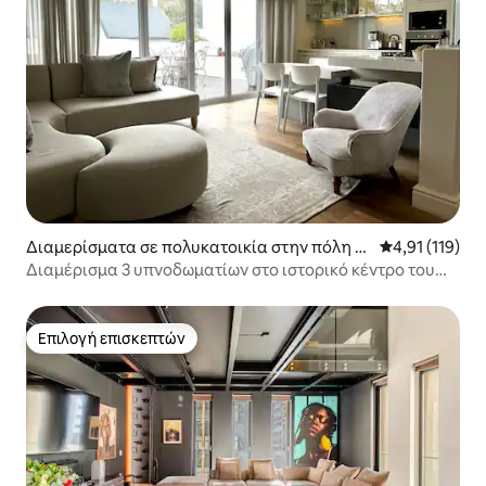
Διαμερίσματα σε πολυκατοικία στην πόλη St
Μέση βαθμολογ
4,91 (119)
ellenbosch
Διαμέρισμα 3 υπνοδωματίων στο ιστορικό κέντρο του
Stellenbosch
Επιλογή επισκεπτών
Επιλογή επισκεπτών