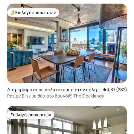
Επιλογή επισκεπτών
Κορυφαία επιλογή επισκεπτών
Διαμερίσματα σε πολυκατοικία στην πόλη
Μέση βαθμολογί
4,87 (282)
Κέιπ Τάουν
Ρετιρέ Bliss με θέα στο βουνό@ The Docklands
Επιλογή επισκεπτών
Επιλογή επισκεπτών