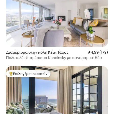
Διαμέρισμα στην πόλη Κέιπ Τάουν
Μέση βαθμολογί
4,99 (179)
Πολυτελές διαμέρισμα Kandinsky με πανοραμική θέα
Επιλογή επισκεπτών
Κορυφαία επιλογή επισκεπτών