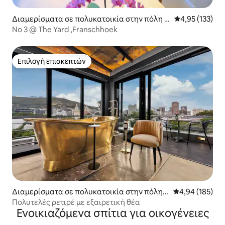
Διαμερίσματα σε πολυκατοικία στην πόλη F
Μέση βαθμολογί
4,95 (133)
ranschhoek
No 3 @ The Yard ,Franschhoek
Επιλογή επισκεπτών
Επιλογή επισκεπτών
Διαμερίσματα σε πολυκατοικία στην πόλη Κ
Μέση βαθμολογί
4,94 (185)
έιπ Τάουν
Πολυτελές ρετιρέ με εξαιρετική θέα
Ενοικιαζόμενα σπίτια για οικογένειες