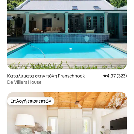
Καταλύματα στην πόλη Franschhoek
Μέση βαθμολογί
4,97 (323)
De Villiers House
Επιλογή επισκεπτών
Επιλογή επισκεπτών