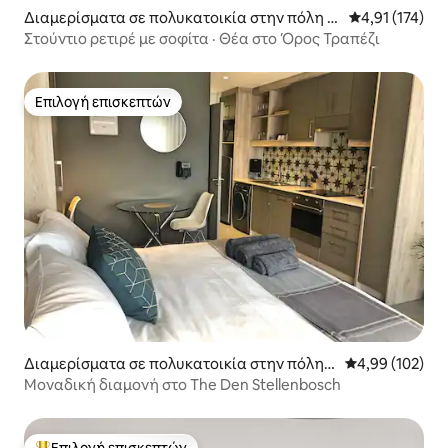
Διαμερίσματα σε πολυκατοικία στην πόλη Κ
Μέση βαθμολογ
4,91 (174)
έιπ Τάουν
Στούντιο ρετιρέ με σοφίτα · Θέα στο Όρος Τραπέζι
Επιλογή επισκεπτών
Επιλογή επισκεπτών
Διαμερίσματα σε πολυκατοικία στην πόλη S
Μέση βαθμολογί
4,99 (102)
tellenbosch
Μοναδική διαμονή στο The Den Stellenbosch