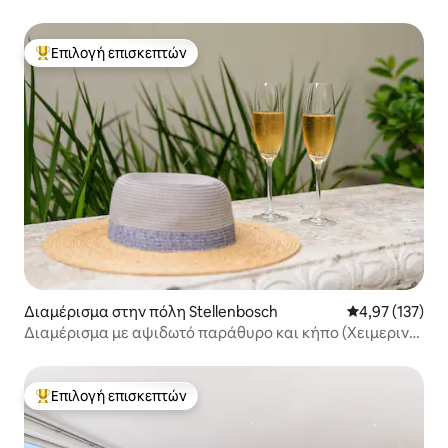
Επιλογή επισκεπτών
Κορυφαία επιλογή επισκεπτών
Διαμέρισμα στην πόλη Stellenbosch
Μέση βαθμολογί
4,97 (137)
Διαμέρισμα με αψιδωτό παράθυρο και κήπο (Χειμερινή
προσφορά!)
Επιλογή επισκεπτών
Κορυφαία επιλογή επισκεπτών