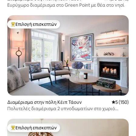
Ευρύχωρο διαμέρισμα στο Green Point με θέα στο νησί
Επιλογή επισκεπτών
Κορυφαία επιλογή επισκεπτών
Διαμέρισμα στην πόλη Κέιπ Τάουν
Μέση βαθμολ
5 (150)
Πολυτελές διαμέρισμα 2 υπνοδωματίων στο χωριό
Waterkant
Επιλογή επισκεπτών
Κορυφαία επιλογή επισκεπτών