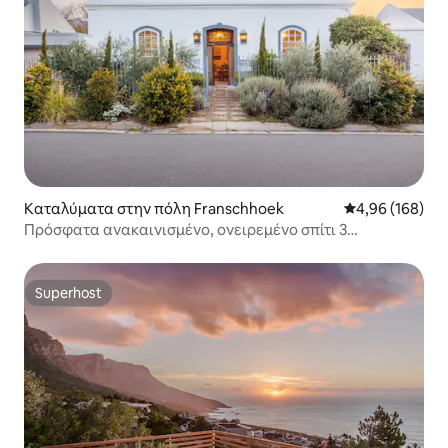
Καταλύματα στην πόλη Franschhoek
Μέση βαθμολογί
4,96 (168)
Πρόσφατα ανακαινισμένο, ονειρεμένο σπίτι 3
υπνοδωματίων με ηλιακή ενέργεια
Superhost
Superhost