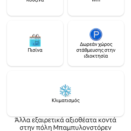
δημιουργικό και ενσυνείδητο
καλύπτει την κολ
καταφύγιο εργασίας.
κωπηλασία και το
Δωρεάν χώρος
Πισίνα
στάθμευσης στην
ιδιοκτησία
Κλιματισμός
Άλλα εξαιρετικά αξιοθέατα κοντά
στην πόλη Μπαμπυλονστόρεν