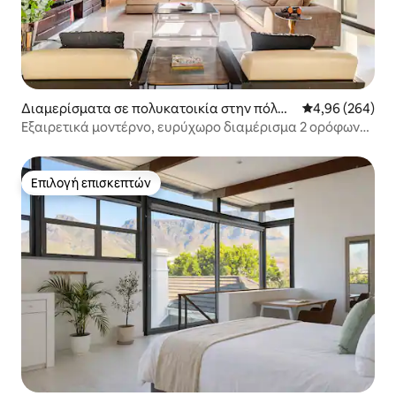
Διαμερίσματα σε πολυκατοικία στην πόλη
Μέση βαθμολογί
4,96 (264)
Κέιπ Τάουν
Εξαιρετικά μοντέρνο, ευρύχωρο διαμέρισμα 2 ορόφων
στο κέντρο της πόλης
Επιλογή επισκεπτών
Επιλογή επισκεπτών