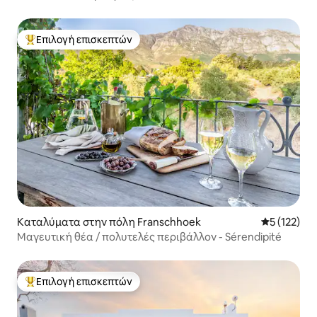
Επιλογή επισκεπτών
Κορυφαία επιλογή επισκεπτών
Καταλύματα στην πόλη Franschhoek
Μέση βαθμο
5 (122)
Μαγευτική θέα / πολυτελές περιβάλλον - Sérendipité
Επιλογή επισκεπτών
Κορυφαία επιλογή επισκεπτών