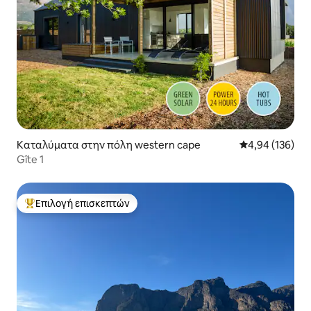
Καταλύματα στην πόλη western cape
Μέση βαθμολογί
4,94 (136)
Gîte 1
Επιλογή επισκεπτών
Κορυφαία επιλογή επισκεπτών