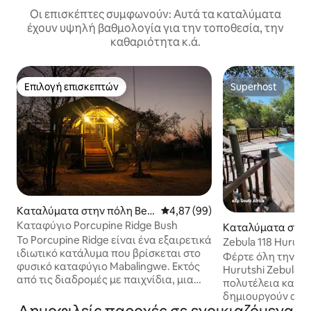
Οι επισκέπτες συμφωνούν: Αυτά τα καταλύματα
έχουν υψηλή βαθμολογία για την τοποθεσία, την
καθαριότητα κ.ά.
Επιλογή επισκεπτών
Superhost
Επιλογή επισκεπτών
Superhost
Καταλύματα στην πόλη Bela
Μέση βαθμολογία: 4,87 στα 5, 
4,87 (99)
-Bela
Καταφύγιο Porcupine Ridge Bush
Καταλύματα στην 
Το Porcupine Ridge είναι ένα εξαιρετικά
Bela
Zebula 118 Huruts
ιδιωτικό κατάλυμα που βρίσκεται στο
Golf Estate
Φέρτε όλη την οικ
φυσικό καταφύγιο Mabalingwe. Εκτός
Hurutshi Zebula L
από τις διαδρομές με παιχνίδια, μια
πολυτέλεια και η
αφθονία άγριας ζωής επισκέπτεται το
δημιουργούν αξέχα
πραγματικό σπίτι σχεδόν καθημερινά.
Zebula 118 βρίσκε