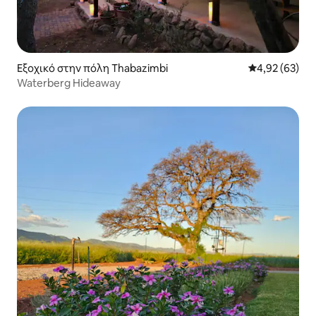
Εξοχικό στην πόλη Thabazimbi
Μέση βαθμολογ
4,92 (63)
Waterberg Hideaway