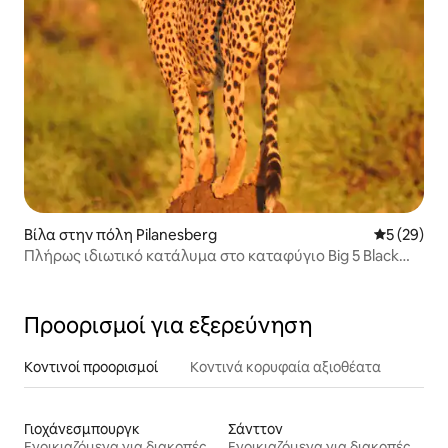
Βίλα στην πόλη Pilanesberg
Μέση βαθμο
5 (29)
Πλήρως ιδιωτικό κατάλυμα στο καταφύγιο Big 5 Black
Rhino
Προορισμοί για εξερεύνηση
Κοντινοί προορισμοί
Κοντινά κορυφαία αξιοθέατα
Γιοχάνεσμπουργκ
Σάνττον
Ενοικιαζόμενα για διακοπές
Ενοικιαζόμενα για διακοπές