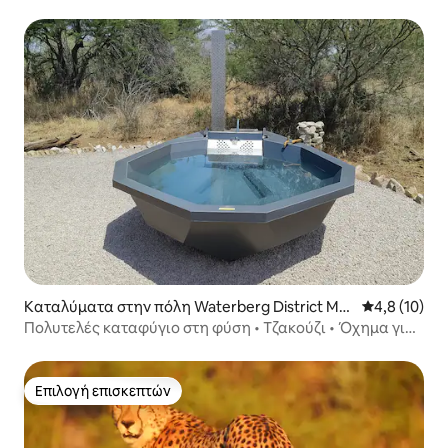
μπάνια
Καταλύματα στην πόλη Waterberg District Mu
Μέση βαθμολ
4,8 (10)
nicipality
Πολυτελές καταφύγιο στη φύση • Τζακούζι • Όχημα για
τη φύση
Επιλογή επισκεπτών
Επιλογή επισκεπτών