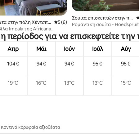
Σουίτα επισκεπτών στην πό
Μ
 στα 5, 27 κριτικές
τα στην πόλη Χέντσπρ
Μέση βαθμολογία: 5 στα 5, 6 κριτικές
5 (6)
λη Χέντσπρουτ
Ρομαντική σουίτα - Hoedspruit
βίλα Impala της Africana
στο Kruger
ρη περίοδος για να επισκεφτείτε την
s
Απρ
Μάι
Ιούν
Ιούλ
Αύγ
104 €
94 €
94 €
95 €
95 €
19°C
16°C
13°C
13°C
15°C
Κοντινά κορυφαία αξιοθέατα