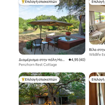
Επιλογή επισκεπτών
Επιλογή
Κορυφαία επιλογή επισκεπτών
Επιλογή
Βίλα στη
Wildlife E
Άγρια ζω
Διαμέρισμα στην πόλη Hoed
Μέση βαθμολογία: 4,95
4,95 (40)
spruit
Penzhorn Rest Cottage
Επιλογή επισκεπτών
Επιλογή
Κορυφαία επιλογή επισκεπτών
Επιλογή