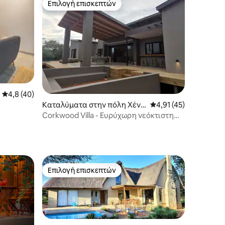
Επιλογή επισκεπτών
Επιλογή επισκεπτών
Μέση βαθμολογία: 4,8 στα 5, 40 κριτικές
4,8 (40)
Καταλύματα στην πόλη Χέντ
Μέση βαθμολογία: 4,9
4,91 (45)
σπρουτ
Corkwood Villa - Ευρύχωρη νεόκτιστη
βίλα στη φύση
Επιλογή επισκεπτών
Επιλογή επισκεπτών