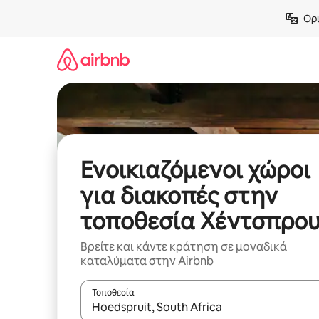
Μετάβαση
Ορι
στο
περιεχόμενο
Ενοικιαζόμενοι χώροι
για διακοπές στην
τοποθεσία Χέντσπρο
Βρείτε και κάντε κράτηση σε μοναδικά
καταλύματα στην Airbnb
Τοποθεσία
Όταν τα αποτελέσματα είναι διαθέσιμα, μπορείτ