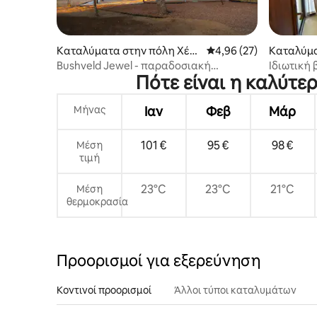
Καταλύματα στην πόλη Χέντ
Μέση βαθμολογία: 4,96
4,96 (27)
Καταλύμα
σπρουτ
ουτ
Bushveld Jewel - παραδοσιακή
Ιδιωτική 
Πότε είναι η καλύτε
ομορφιά, όλα όσα χρειάζεστε!
Propertie
Μήνας
Ιαν
Φεβ
Μάρ
101 €
95 €
98 €
Μέση
τιμή
23°C
23°C
21°C
Μέση
θερμοκρασία
Προορισμοί για εξερεύνηση
Κοντινοί προορισμοί
Άλλοι τύποι καταλυμάτων