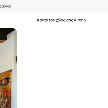
οτύπου
Κάντε τον χώρο σας Airbnb
α την εξερευνήσετε με την αφή ή να τη σύρετε με τα δάχτυλα.