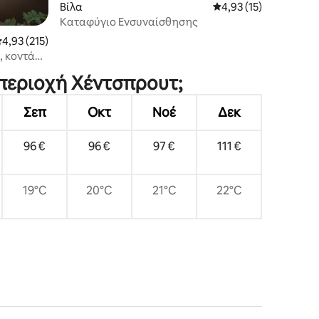
Βίλα
Μέση βαθμολογία: 4,9
4,93 (15)
Καταφύγιο Ενσυναίσθησης
έση βαθμολογία: 4,93 στα 5, 215 κριτικές
4,93 (215)
, κοντά
 περιοχή Χέντσπρουτ;
Σεπ
Οκτ
Νοέ
Δεκ
96 €
96 €
97 €
111 €
19°C
20°C
21°C
22°C