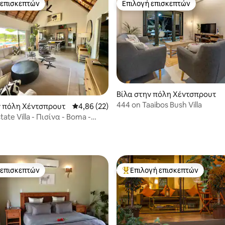
 επισκεπτών
Επιλογή επισκεπτών
 επισκεπτών
Επιλογή επισκεπτών
Βίλα στην πόλη Χέντσπρουτ
444 on Taaibos Bush Villa
ν πόλη Χέντσπρουτ
Μέση βαθμολογία: 4,86 στα 5, 22 κριτικές
4,86 (22)
state Villa - Πισίνα - Boma -
ή
 στα 5, 40 κριτικές
 επισκεπτών
Επιλογή επισκεπτών
 επισκεπτών
Κορυφαία επιλογή επισκεπτών