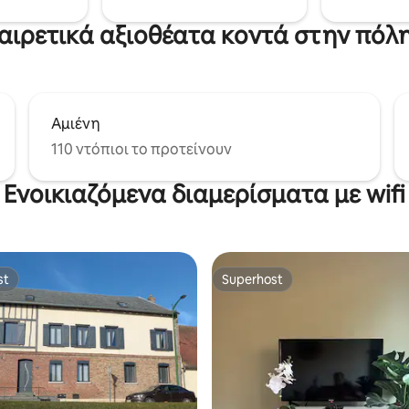
 Amiens σας περιμένει.
αιρετικά αξιοθέατα κοντά στην πόλ
Αμιένη
110 ντόπιοι το προτείνουν
Ενοικιαζόμενα διαμερίσματα με wifi
st
Superhost
st
Superhost