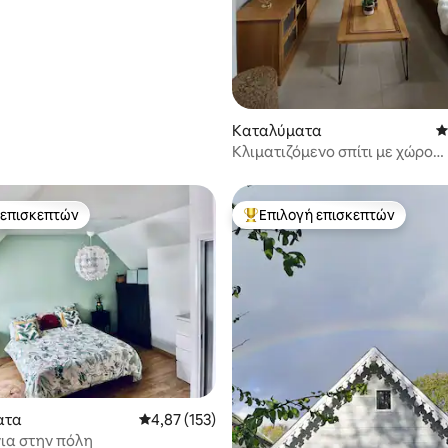
)
Καταλύματα
Μ
Κλιματιζόμενο σπίτι με χώρο
στάθμευσης
 επισκεπτών
Επιλογή επισκεπτών
 επισκεπτών
Κορυφαία επιλογή επισκεπτών
ατα
Μέση βαθμολογία: 4,87 στα 5, 153 κριτικές
4,87 (153)
ια στην πόλη