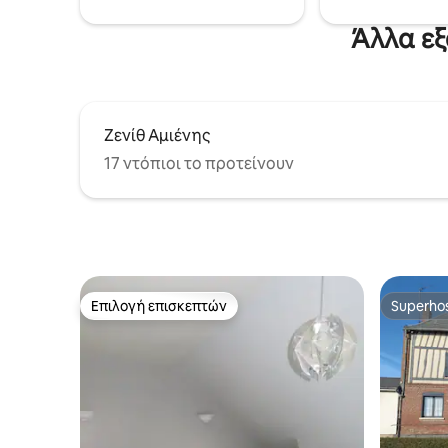
σας στην
Άλλα εξ
Ζενίθ Αμιένης
17 ντόπιοι το προτείνουν
Επιλογή επισκεπτών
Superho
Επιλογή επισκεπτών
Superho