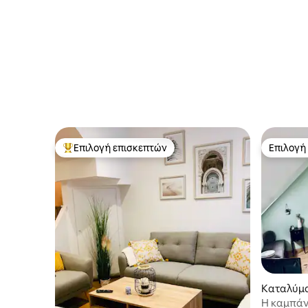
υποδοχή ποδηλάτων
Sud (Dury
Επιλογή επισκεπτών
Επιλογή
Κορυφαία επιλογή επισκεπτών
Επιλογή
Καταλύμ
Η καμπάν