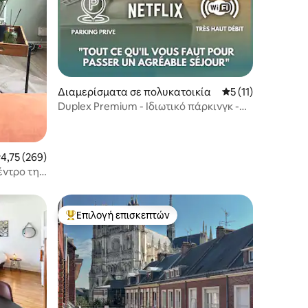
Διαμερίσματα σε πολυκατοικία
Μέση βαθμολογία: 
5 (11)
Duplex Premium - Ιδιωτικό πάρκινγκ -
Ιδανική τοποθεσία
έση βαθμολογία: 4,75 στα 5, 269 κριτικές
4,75 (269)
έντρο της
Επιλογή επισκεπτών
Κορυφαία επιλογή επισκεπτών