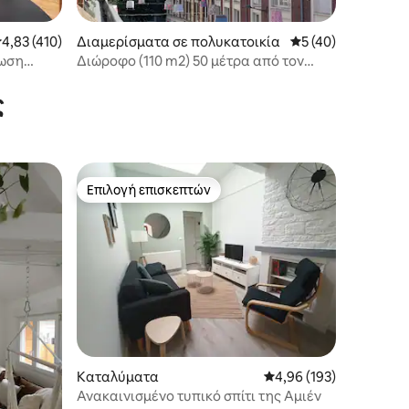
έση βαθμολογία: 4,83 στα 5, 410 κριτικές
4,83 (410)
Διαμερίσματα σε πολυκατοικία
Μέση βαθμολογία: 
5 (40)
τωση
Διώροφο (110 m2) 50 μέτρα από τον
καθεδρικό ναό
ς
Επιλογή επισκεπτών
Επιλογή επισκεπτών
Καταλύματα
Μέση βαθμολογία: 4,96
4,96 (193)
Ανακαινισμένο τυπικό σπίτι της Αμιέν