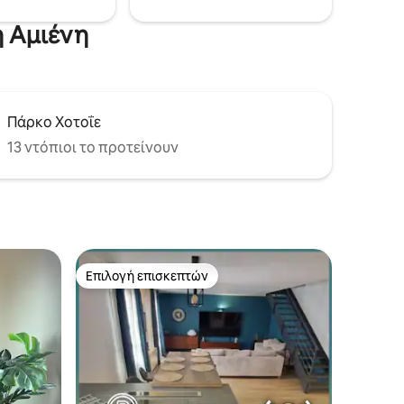
η Αμιένη
Πάρκο Χοτοΐε
13 ντόπιοι το προτείνουν
Επιλογή επισκεπτών
Επιλογή επισκεπτών