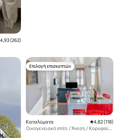
έση βαθμολογία: 4,93 στα 5, 262 κριτικές
4,93 (262)
Επιλογή επισκεπτών
Επιλογή επισκεπτών
Καταλύματα
Μέση βαθμολογία: 4,82
4,82 (118)
Οικογενειακό σπίτι / Άνεση / Κορυφαία
βεράντα / Θέα στον καθεδρικό ναό