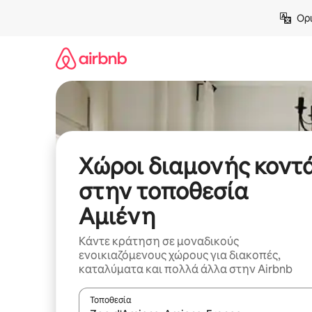
Μετάβαση
Ορι
στο
περιεχόμενο
Χώροι διαμονής κοντ
στην τοποθεσία
Αμιένη
Κάντε κράτηση σε μοναδικούς
ενοικιαζόμενους χώρους για διακοπές,
καταλύματα και πολλά άλλα στην Airbnb
Τοποθεσία