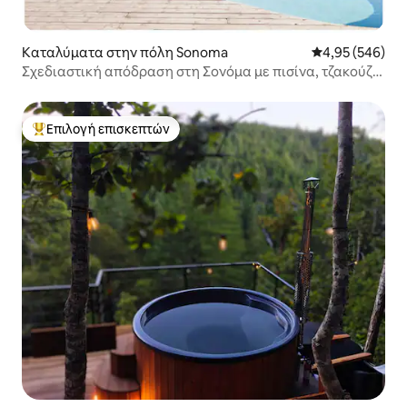
Καταλύματα στην πόλη Sonoma
Μέση βαθμολογί
4,95 (546)
Σχεδιαστική απόδραση στη Σονόμα με πισίνα, τζακούζι
και μπότσε
Επιλογή επισκεπτών
Κορυφαία επιλογή επισκεπτών