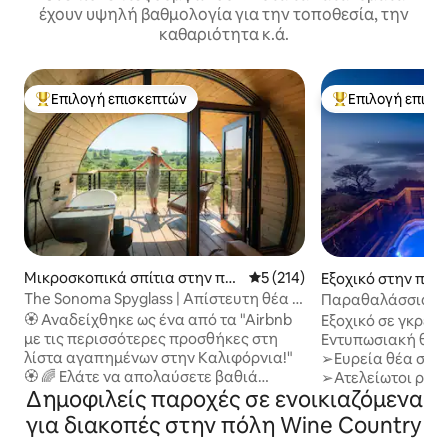
έχουν υψηλή βαθμολογία για την τοποθεσία, την
καθαριότητα κ.ά.
Επιλογή επισκεπτών
Επιλογή επισκ
Κορυφαία επιλογή επισκεπτών
Κορυφαία επιλογ
Μικροσκοπικά σπίτια στην πό
Μέση βαθμολογία: 5 στα 5, 2
5 (214)
Εξοχικό στην πόλ
λη Sebastopol
ρ
The Sonoma Spyglass | Απίστευτη θέα +
Παραθαλάσσια/Εκ
σάουνα
Τζακούζι/Σύγχρο
🏵️ Αναδείχθηκε ως ένα από τα "Airbnb
Εξοχικό σε γκρεμό
με τις περισσότερες προσθήκες στη
Εντυπωσιακή θέα 
λίστα αγαπημένων στην Καλιφόρνια!"
➢Ευρεία θέα στον
🏵️ 🌈 Ελάτε να απολαύσετε βαθιά
➢Ατελείωτοι ρυθμ
Δημοφιλείς παροχές σε ενοικιαζόμενα
ξεκούραση, ρομαντισμό και
που σκάνε ➢Μαγε
αναζωογόνηση! ❤️ 🌺 Το Sonoma
➢Αποκλειστική π
για διακοπές στην πόλη Wine Country
Spyglass είναι ένα πανέμορφο
παραλία με αυτοκίνητο