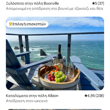
Ξυλόσπιτο στην πόλη Boonville
Μέση βαθμο
5 (37)
Απομονωμένη απόδραση στο βουνό με τζακούζι και θέα
Επιλογή επισκεπτών
Κορυφαία επιλογή επισκεπτών
Καταλύματα στην πόλη Albion
Μέση βαθμολογί
4,95 (238)
Απόδραση στον ωκεανό