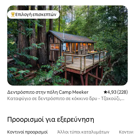
Επιλογή επισκεπτών
Κορυφαία επιλογή επισκεπτών
Δεντρόσπιτο στην πόλη Camp Meeker
Μέση βαθμολογί
4,93 (228)
Καταφύγιο σε δεντρόσπιτο σε κόκκινο δρυ - Τζακούζι,
εστία φωτιάς
Προορισμοί για εξερεύνηση
Κοντινοί προορισμοί
Άλλοι τύποι καταλυμάτων
Κοντινά