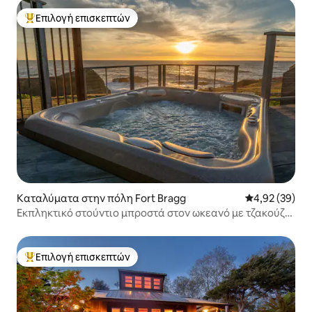
Επιλογή επισκεπτών
Κορυφαία επιλογή επισκεπτών
Καταλύματα στην πόλη Fort Bragg
Μέση βαθμολογ
4,92 (39)
Εκπληκτικό στούντιο μπροστά στον ωκεανό με τζακούζι
και σοφίτα
Επιλογή επισκεπτών
Κορυφαία επιλογή επισκεπτών