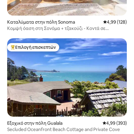
Καταλύματα στην πόλη Sonoma
Μέση βαθμολογί
4,99 (128)
Κομψή όαση στη Σονόμα + τζακούζι - Κοντά σε
οινοποιεία
Επιλογή επισκεπτών
Κορυφαία επιλογή επισκεπτών
Εξοχικό στην πόλη Gualala
Μέση βαθμολογί
4,99 (393)
Secluded Oceanfront Beach Cottage and Private Cove