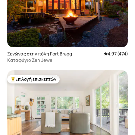
Ξενώνας στην πόλη Fort Bragg
Μέση βαθμολογί
4,97 (474)
Καταφύγιο Zen Jewel
Επιλογή επισκεπτών
Κορυφαία επιλογή επισκεπτών